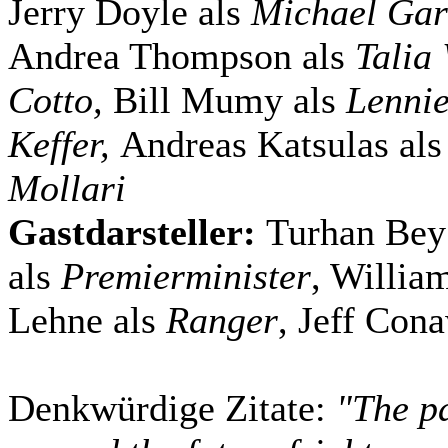
Jerry Doyle als
Michael Gar
Andrea Thompson als
Talia
Cotto,
Bill Mumy als
Lennie
Keffer,
Andreas Katsulas als
Mollari
Gastdarsteller:
Turhan Bey
als
Premierminister
, Willia
Lehne als
Ranger
, Jeff Con
Denkwürdige Zitate:
"The pa