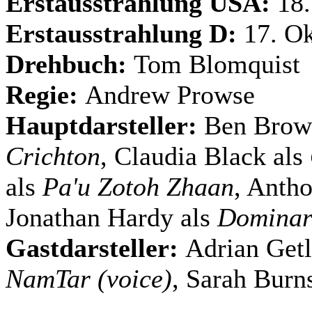
Erstausstrahlung USA:
18.
Erstausstrahlung D:
17. Ok
Drehbuch:
Tom Blomquist
Regie:
Andrew Prowse
Hauptdarsteller:
Ben Brow
Crichton
, Claudia Black als
als
Pa'u Zotoh Zhaan
, Anth
Jonathan Hardy als
Dominar
Gastdarsteller:
Adrian Getl
NamTar (voice)
, Sarah Burn