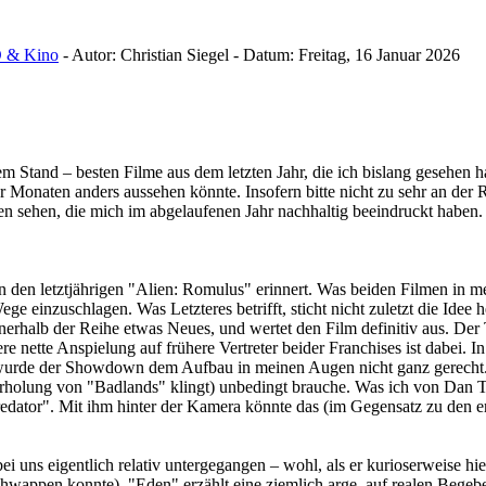
 & Kino
-
Autor:
Christian Siegel
-
Datum:
Freitag, 16 Januar 2026
em Stand – besten Filme aus dem letzten Jahr, die ich bislang gesehen h
 Monaten anders aussehen könnte. Insofern bitte nicht zu sehr an der 
n sehen, die mich im abgelaufenen Jahr nachhaltig beeindruckt haben.
 den letztjährigen "Alien: Romulus" erinnert. Was beiden Filmen in mei
e einzuschlagen. Was Letzteres betrifft, sticht nicht zuletzt die Idee h
rhalb der Reihe etwas Neues, und wertet den Film definitiv aus. Der 
nette Anspielung auf frühere Vertreter beider Franchises ist dabei. In e
wurde der Showdown dem Aufbau in meinen Augen nicht ganz gerecht. U
rholung von "Badlands" klingt) unbedingt brauche. Was ich von Dan T
Predator". Mit ihm hinter der Kamera könnte das (im Gegensatz zu den 
i uns eigentlich relativ untergegangen – wohl, als er kurioserweise hie
appen konnte). "Eden" erzählt eine ziemlich arge, auf realen Begeben