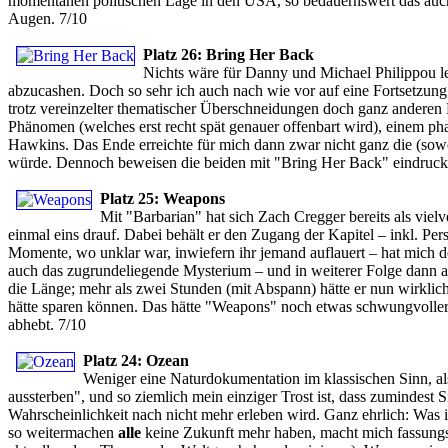
momentanen politischen Lage in den USA, so bedauernswert das auch 
Augen. 7/10
Platz 26: Bring Her Back
Nichts wäre für Danny und Michael Philippou le
abzucashen. Doch so sehr ich auch nach wie vor auf eine Fortsetzung 
trotz vereinzelter thematischer Überschneidungen doch ganz anderen 
Phänomen (welches erst recht spät genauer offenbart wird), einem ph
Hawkins. Das Ende erreichte für mich dann zwar nicht ganz die (sow
würde. Dennoch beweisen die beiden mit "Bring Her Back" eindrucksvo
Platz 25: Weapons
Mit "Barbarian" hat sich Zach Cregger bereits als viel
einmal eins drauf. Dabei behält er den Zugang der Kapitel – inkl. Pe
Momente, wo unklar war, inwiefern ihr jemand auflauert – hat mich d
auch das zugrundeliegende Mysterium – und in weiterer Folge dann au
die Länge; mehr als zwei Stunden (mit Abspann) hätte er nun wirklic
hätte sparen können. Das hätte "Weapons" noch etwas schwungvoller 
abhebt. 7/10
Platz 24: Ozean
Weniger eine Naturdokumentation im klassischen Sinn, al
aussterben", und so ziemlich mein einziger Trost ist, dass zumindest
Wahrscheinlichkeit nach nicht mehr erleben wird. Ganz ehrlich: Was ist
so weitermachen
alle
keine Zukunft mehr haben, macht mich fassungslo