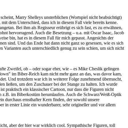
scheint, Marry Shelleys unsterblichen (Wortspiel nicht beabsichtigt)
mit dem Unterschied, dass ich in diesem Fall viele bereits kenne.
angetan. Bei ihm als Regisseur erübrigt es sich fast, es zu erwähnen,
ewohnt hervorragend. Auch die Besetzung – u.a. mit Oscar Isaac, Jacob
ise bin, hat es in diesem Fall für mich gepasst. Angesichts der
ienen sind. Und das Ende hat dann nicht ganz so gesessen, wie es sich
n Varianten auch unterschiedlich genug zu sein schien, um sich nicht
te Zweifel, ob – oder sogar eher, wie – es Mike Cheslik gelingen
wdown" im Biber-Reich kam nicht mehr ganz an das, was davor kam,
adet. Und trotzdem war ich in weiterer Folge zunehmend überrascht,
en ließen, um den Zuschauer bei der Stange zu halten. Ich wurde
ist praktisch ein klassischer Cartoon, nur dass die Figuren nicht
hen z.B. im Biberkostüm herumlaufen. Auch die Schwarz/Weiß-Optik
ein durchaus ernsthafter Kern finden, der sowohl unsere
in erster Linie ein wunderbarer, sehr origineller und vor allem
ht, aber der hier war wirklich cool. Sympathische Figuren, toll