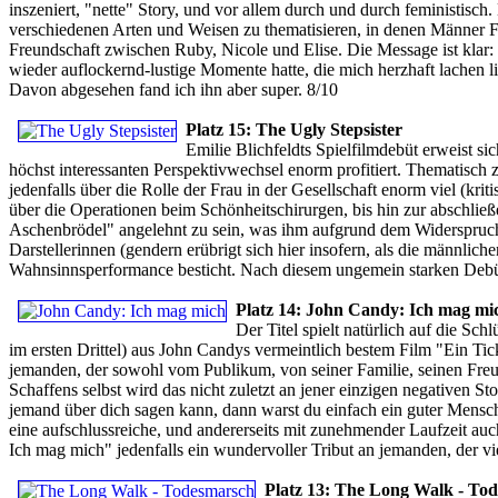
inszeniert, "nette" Story, und vor allem durch und durch feministis
verschiedenen Arten und Weisen zu thematisieren, in denen Männer F
Freundschaft zwischen Ruby, Nicole und Elise. Die Message ist klar: 
wieder auflockernd-lustige Momente hatte, die mich herzhaft lachen 
Davon abgesehen fand ich ihn aber super. 8/10
Platz 15: The Ugly Stepsister
Emilie Blichfeldts Spielfilmdebüt erweist si
höchst interessanten Perspektivwechsel enorm profitiert. Thematisch
jedenfalls über die Rolle der Frau in der Gesellschaft enorm viel (kri
über die Operationen beim Schönheitschirurgen, bis hin zur abschli
Aschenbrödel" angelehnt zu sein, was ihm aufgrund dem Widerspruch 
Darstellerinnen (gendern erübrigt sich hier insofern, als die männli
Wahnsinnsperformance besticht. Nach diesem ungemein starken Debüt g
Platz 14: John Candy: Ich mag mi
Der Titel spielt natürlich auf die Sch
im ersten Drittel) aus John Candys vermeintlich bestem Film "Ein Tic
jemanden, der sowohl vom Publikum, von seiner Familie, seinen Freu
Schaffens selbst wird das nicht zuletzt an jener einzigen negativen Sto
jemand über dich sagen kann, dann warst du einfach ein guter Mensch,
eine aufschlussreiche, und andererseits mit zunehmender Laufzeit au
Ich mag mich" jedenfalls ein wundervoller Tribut an jemanden, der vi
Platz 13: The Long Walk - To