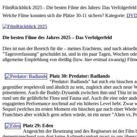
FilmRückblick 2025 - Die besten Filme des Jahres: Das Verfolgerfeld
Welche Filme konnten sich die Plätze 30-11 sichern?
Kategorie:
DVD
Die besten Filme des Jahres 2025 – Das Verfolgerfeld
Dies ist nun der Bereich für die – meines Erachtens, und nach aktuell
"Tagesverfassung" geschuldet ist, und in ein paar Tagen, Wochen oder
allgemeine Empfehlung von dreißig (bzw. hier erstmal zwanzig) Filme
Platz 30: Predator: Badlands
"Predator: Badlands" hat mich ein bisschen an
gegenüber respektvoll und ähnlich zu sein, zugleich aber auch neue Weg
präsentieren. Auch die Buddy-Dynamik zwischen ihm und Thia ist inne
rund um die gefährliche Flora und Fauna auf. Auch die eine oder andere 
engagierten Performance nochmal auf ein höheres Level hebt. Zwar 
Sequel (welches im ersten Moment ein bisschen gar nach einer Wiede
Franchises aber wirklich gern sehen würde, ist ein neuer "Alien vs. 
Platz 29: Eden
Angesichts der Besetzung und des Regisseurs ist der Film be
dementsprechend von dort keine Aufmerksamkeit quasi zu uns überschw