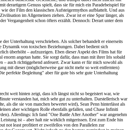
t derartigem Genuss spielt, dass sie für mich ein Paradebeispiel für
aus, wie der Film den klassischen Aufsteigermythos aufblattelt. Und aus
Zivilisation im Allgemeinen ziehen. Zwar ist er eine Spur länger, als
er Vergangenheit schon öfters erzählt. Dennoch: Derart unter dem
e der Unterhaltung verschrieben. Als solcher behandelt er einerseits
die Dynamik von toxischen Beziehungen. Dabei bedient sich
lich überhöht – aufzuzeigen. Eben dieser Aspekt des Films hat für
 enorm angetan hatte. Sie sorgt dafür, dass man mit ihrer Iris sobald
gen – auch richtiggehend anfeuert. Zwar kann er für mich sowohl als
ung mit dieser (möglicherweise gar nicht mehr so weit entfernten)
ie perfekte Begleitung" aber für gute bis sehr gute Unterhaltung
cht weit hinten zeigt, dass ich längst nicht so begeistert war, wie
 Minute verstanden hat, mich sehr gut zu unterhalten. Darstellerisch war
lte, als die sie von manchen bewertet wird), Sean Penn hinterlässt als
leinen aber wichtigen Rolle ebenfalls gefallen, und Chase Infiniti
erden). Allerdings: Ich fand "One Battle After Another" war angenehm
Leistung ist – aber halt nie wirklich mitgerissen. Erst zum Ende hin
not least profitiert er zweifellos von den Parallelen zur