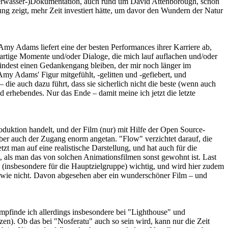
nterwasser-)Dokumentation, auch rund um David Attenborough, schon
ng zeigt, mehr Zeit investiert hätte, um davor den Wundern der Natur
 Amy Adams liefert eine der besten Performances ihrer Karriere ab,
oßartige Momente und/oder Dialoge, die mich lauf auflachen und/oder
mindest einen Gedankengang bleiben, der mir noch länger im
my Adams' Figur mitgefühlt, -gelitten und -gefiebert, und
die auch dazu führt, dass sie sicherlich nicht die beste (wenn auch
d erhebendes. Nur das Ende – damit meine ich jetzt die letzte
roduktion handelt, und der Film (nur) mit Hilfe der Open Source-
aber auch der Zugang enorm angetan. "Flow" verzichtet darauf, die
zt man auf eine realistische Darstellung, und hat auch für die
t, als man das von solchen Animationsfilmen sonst gewohnt ist. Last
h (insbesondere für die Hauptzielgruppe) wichtig, und wird hier zudem
gendwie nicht. Davon abgesehen aber ein wunderschöner Film – und
empfinde ich allerdings insbesondere bei "Lighthouse" und
en). Ob das bei "Nosferatu" auch so sein wird, kann nur die Zeit