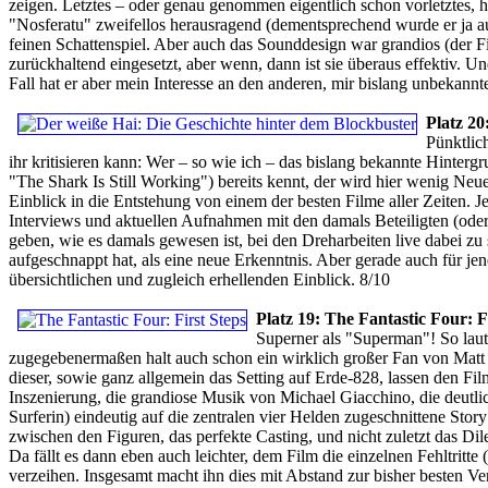
zeigen. Letztes – oder genau genommen eigentlich schon vorletztes, ha
"Nosferatu" zweifellos herausragend (dementsprechend wurde er ja a
feinen Schattenspiel. Aber auch das Sounddesign war grandios (der F
zurückhaltend eingesetzt, aber wenn, dann ist sie überaus effektiv. Un
Fall hat er aber mein Interesse an den anderen, mir bislang unbekann
Platz 20
Pünktlic
ihr kritisieren kann: Wer – so wie ich – das bislang bekannte Hinte
"The Shark Is Still Working") bereits kennt, der wird hier wenig Ne
Einblick in die Entstehung von einem der besten Filme aller Zeiten. Je
Interviews und aktuellen Aufnahmen mit den damals Beteiligten (ode
geben, wie es damals gewesen ist, bei den Dreharbeiten live dabei zu
aufgeschnappt hat, als eine neue Erkenntnis. Aber gerade auch für jen
übersichtlichen und zugleich erhellenden Einblick. 8/10
Platz 19: The Fantastic Four: F
Superner als "Superman"! So laut
zugegebenermaßen halt auch schon ein wirklich großer Fan von Matt S
dieser, sowie ganz allgemein das Setting auf Erde-828, lassen den F
Inszenierung, die grandiose Musik von Michael Giacchino, die deutlich
Surferin) eindeutig auf die zentralen vier Helden zugeschnittene Sto
zwischen den Figuren, das perfekte Casting, und nicht zuletzt das Dil
Da fällt es dann eben auch leichter, dem Film die einzelnen Fehltritt
verzeihen. Insgesamt macht ihn dies mit Abstand zur bisher besten Ve