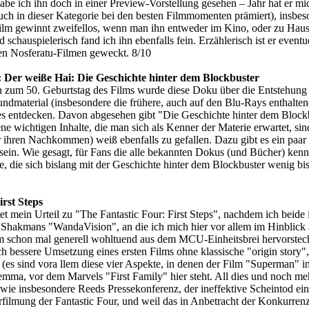
be ich ihn doch in einer Preview-Vorstellung gesehen – Jahr hat er mic
uch in dieser Kategorie bei den besten Filmmomenten prämiert), insb
ilm gewinnt zweifellos, wenn man ihn entweder im Kino, oder zu Hause
d schauspielerisch fand ich ihn ebenfalls fein. Erzählerisch ist er even
ten Nosferatu-Filmen geweckt. 8/10
: Der weiße Hai: Die Geschichte hinter dem Blockbuster
h zum 50. Geburtstag des Films wurde diese Doku über die Entstehung 
rgrundmaterial (insbesondere die frühere, auch auf den Blu-Rays enth
ues entdecken. Davon abgesehen gibt "Die Geschichte hinter dem Blockb
ne wichtigen Inhalte, die man sich als Kenner der Materie erwartet, sin
r ihren Nachkommen) weiß ebenfalls zu gefallen. Dazu gibt es ein paa
 sein. Wie gesagt, für Fans die alle bekannten Dokus (und Bücher) kenn
e, die sich bislang mit der Geschichte hinter dem Blockbuster wenig bi
irst Steps
et mein Urteil zu "The Fantastic Four: First Steps", nachdem ich bei
hakmans "WandaVision", an die ich mich hier vor allem im Hinblick auf 
ilm schon mal generell wohltuend aus dem MCU-Einheitsbrei hervorstech
 bessere Umsetzung eines ersten Films ohne klassische "origin story", 
ry (es sind vora llem diese vier Aspekte, in denen der Film "Superman"
emma, vor dem Marvels "First Family" hier steht. All dies und noch mehr
e (wie insbesondere Reeds Pressekonferenz, der ineffektive Scheintod ei
rfilmung der Fantastic Four, und weil das in Anbetracht der Konkurrenz 