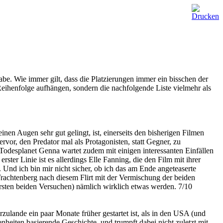
abe. Wie immer gilt, dass die Platzierungen immer ein bisschen der
Reihenfolge aufhängen, sondern die nachfolgende Liste vielmehr als
nen Augen sehr gut gelingt, ist, einerseits den bisherigen Filmen
ervor, den Predator mal als Protagonisten, statt Gegner, zu
Todesplanet Genna wartet zudem mit einigen interessanten Einfällen
rster Linie ist es allerdings Elle Fanning, die den Film mit ihrer
nd ich bin mir nicht sicher, ob ich das am Ende angeteaserte
rachtenberg nach diesem Flirt mit der Vermischung der beiden
ersten beiden Versuchen) nämlich wirklich etwas werden. 7/10
rzulande ein paar Monate früher gestartet ist, als in den USA (und
heiten basierende Geschichte, und trumpft dabei nicht zuletzt mit