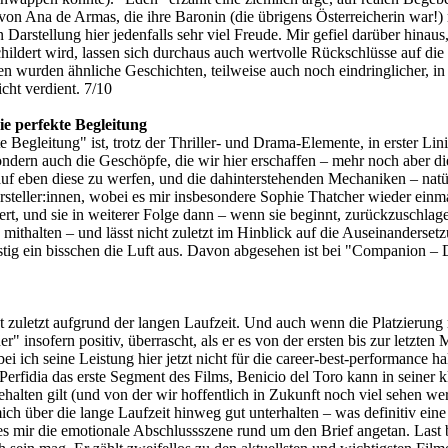
on Ana de Armas, die ihre Baronin (die übrigens Österreicherin war!) mi
esen Darstellung hier jedenfalls sehr viel Freude. Mir gefiel darüber hin
childert wird, lassen sich durchaus auch wertvolle Rückschlüsse auf die 
rden ähnliche Geschichten, teilweise auch noch eindringlicher, in d
icht verdient. 7/10
e perfekte Begleitung
Begleitung" ist, trotz der Thriller- und Drama-Elemente, in erster Lini
sondern auch die Geschöpfe, die wir hier erschaffen – mehr noch aber 
f eben diese zu werfen, und die dahinterstehenden Mechaniken – natür
rsteller:innen, wobei es mir insbesondere Sophie Thatcher wieder einmal
ebert, und sie in weiterer Folge dann – wenn sie beginnt, zurückzuschla
mithalten – und lässt nicht zuletzt im Hinblick auf die Auseinandersetz
stig ein bisschen die Luft aus. Davon abgesehen ist bei "Companion – D
t zuletzt aufgrund der langen Laufzeit. Und auch wenn die Platzierung re
r" insofern positiv, überrascht, als er es von der ersten bis zur letzten
ei ich seine Leistung hier jetzt nicht für die career-best-performance ha
Perfidia das erste Segment des Films, Benicio del Toro kann in seiner k
ehalten gilt (und von der wir hoffentlich in Zukunft noch viel sehen w
ich über die lange Laufzeit hinweg gut unterhalten – was definitiv eine 
mir die emotionale Abschlussszene rund um den Brief angetan. Last but 