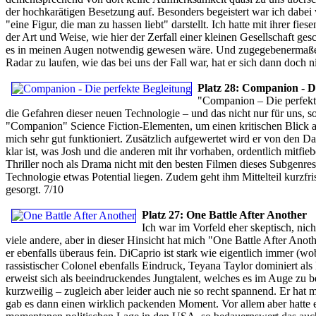
der hochkarätigen Besetzung auf. Besonders begeistert war ich dabei v
"eine Figur, die man zu hassen liebt" darstellt. Ich hatte mit ihrer fi
der Art und Weise, wie hier der Zerfall einer kleinen Gesellschaft ges
es in meinen Augen notwendig gewesen wäre. Und zugegebenermaßen wu
Radar zu laufen, wie das bei uns der Fall war, hat er sich dann doch n
Platz 28: Companion - Di
"Companion – Die perfekte 
die Gefahren dieser neuen Technologie – und das nicht nur für uns, 
"Companion" Science Fiction-Elementen, um einen kritischen Blick au
mich sehr gut funktioniert. Zusätzlich aufgewertet wird er von den Da
klar ist, was Josh und die anderen mit ihr vorhaben, ordentlich mitfi
Thriller noch als Drama nicht mit den besten Filmen dieses Subgenres 
Technologie etwas Potential liegen. Zudem geht ihm Mittelteil kurzfri
gesorgt. 7/10
Platz 27: One Battle After Another
Ich war im Vorfeld eher skeptisch, nich
viele andere, aber in dieser Hinsicht hat mich "One Battle After Anothe
er ebenfalls überaus fein. DiCaprio ist stark wie eigentlich immer (wob
rassistischer Colonel ebenfalls Eindruck, Teyana Taylor dominiert als 
erweist sich als beeindruckendes Jungtalent, welches es im Auge zu b
kurzweilig – zugleich aber leider auch nie so recht spannend. Er hat m
gab es dann einen wirklich packenden Moment. Vor allem aber hatte es 