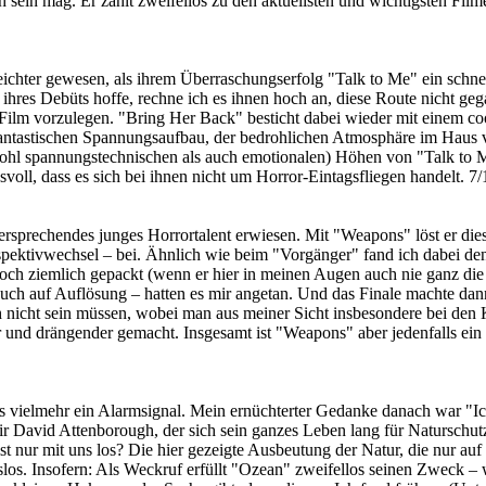
sein mag. Er zählt zweifellos zu den aktuellsten und wichtigsten Film
ichter gewesen, als ihrem Überraschungserfolg "Talk to Me" ein schnel
ihres Debüts hoffe, rechne ich es ihnen hoch an, diese Route nicht geg
Film vorzulegen. "Bring Her Back" besticht dabei wieder mit einem coo
antastischen Spannungsaufbau, der bedrohlichen Atmosphäre im Haus vo
ohl spannungstechnischen als auch emotionalen) Höhen von "Talk to M
ll, dass es sich bei ihnen nicht um Horror-Eintagsfliegen handelt. 7/
versprechendes junges Horrortalent erwiesen. Mit "Weapons" löst er die
rspektivwechsel – bei. Ähnlich wie beim "Vorgänger" fand ich dabei den 
och ziemlich gepackt (wenn er hier in meinen Augen auch nie ganz die
ch auf Auflösung – hatten es mir angetan. Und das Finale machte dann 
h nicht sein müssen, wobei man aus meiner Sicht insbesondere bei den K
und drängender gemacht. Insgesamt ist "Weapons" aber jedenfalls ein
s vielmehr ein Alarmsignal. Mein ernüchterter Gedanke danach war "Ich
 Sir David Attenborough, der sich sein ganzes Leben lang für Natursch
 nur mit uns los? Die hier gezeigte Ausbeutung der Natur, die nur auf d
s. Insofern: Als Weckruf erfüllt "Ozean" zweifellos seinen Zweck – we