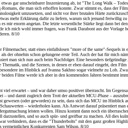
 etwas gar unscheinbarer Inszenierung ab, ist "The Long Walk – Todes
ans, die man sich erhoffen konnte. Zwar stimmt es, dass der Film in e
isslosigkeit umzusetzen, und nicht vor ihrer brutalen Härte zurückzusch
 etwas mehr Erklärung dafür zu liefern, warum sich jemand freiwillig z
s mir enorm angetan. Die letzte wesentliche Stärke liegt dann bei den 
ich mich wohl immer fragen, was Frank Darabont aus der Vorlage hera
eren. 8/10
r Filmemacher, statt eines einfallslosen "more of the same"-Sequels in
ls der ohnehin schon gelungene erste Teil. Auch der hat für mich näm
iert man sich nun auch beim Nachfolger. Eine besonders tiefgründige 
e Thematik, und die Szenen, in denen er eben darauf eingeht, den Film
sbesondere im Hinblick auf Ivanna Sakhno sogar vielmehr zu Lob. Zwa
eiden Filme werde ich aber in den kommenden Jahren bestimmt imme
ht viel erwartet – und war daher umso positiver überrascht. Im Gegens
ei – und damit zugleich dem Trott der aktuellen MCU-Phase – auszubre
st gewesen (oder geworden) zu sein, dass sich das MCU im Hinblick auf
Schauwerten – wiederholen kann. Als Antwort darauf präsentiert man e
iedergutmachung leisten wollen. Hinzu kommt dann noch ein überrasch
ll darzustellen, und so auch spür- und greifbar zu machen. All dies ku
war verhindern, dass es die "Thunderbolts" mit den ganz großen Hig
es vermeintlichen Konkurrenten Sam Wilson. 8/10