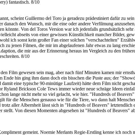
rry) fantastisch. 8/10
nnt, scheint Guillermo del Toro ja geradezu prädestiniert dafür zu sein 
ier danach den Wunsch, mir die eine oder andere Verfilmung anzusehen, 
hen könnte. Von del Toros Version war ich jedenfalls grundsätzlich sehr 
 vielleicht abseits von einer gewissen Künstlichkeit mancher Bilder, g
ohl ich sonst kein großer Fan einer solchen "verschachtelten" Erzählwe
mich zu jenen Filmen, die mir im abgelaufenen Jahr etwas zu lang ersch
daption, die mir aus der Erinnerung heraus im Vergleich zu den frühere
eschreiten. 8/10
 den Film gewesen sein mag, aber nach fünf Minuten kamen mir ernsthaf
zum Ende hin ging ihm dann doch ein bisschen die Puste aus; der "Sho
d damit eine typische 90-minütige Laufzeit) hätte dem Film nicht gesch
r Ryland Brickson Cole Tews immer wieder neue schräge Ideen einfall
schon lange nicht mehr so viel gelacht, wie hier. "Hundreds of Beavers" 
gilt für die Menschen genauso wie für die Tiere, wo dann halt Mensc
rotz aller Albernheit lässt sich in "Hundreds of Beavers" letztendlich 
stellt. Von diesen Momenten abgesehen ist "Hundreds of Beavers" aber 
 Kompliment gemeint. Noemie Merlants Regie-Erstling kenne ich noch nic