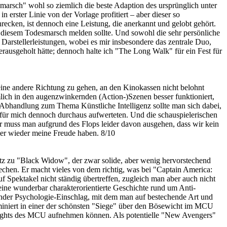
marsch" wohl so ziemlich die beste Adaption des ursprünglich unter
rster Linie von der Vorlage profitiert – aber dieser so
recken, ist dennoch eine Leistung, die anerkannt und gelobt gehört.
u diesem Todesmarsch melden sollte. Und sowohl die sehr persönliche
Darstellerleistungen, wobei es mir insbesondere das zentrale Duo,
usgeholt hätte; dennoch halte ich "The Long Walk" für ein Fest für
 eine andere Richtung zu gehen, an den Kinokassen nicht belohnt
lich in den augenzwinkernden (Action-)Szenen besser funktioniert,
Abhandlung zum Thema Künstliche Intelligenz sollte man sich dabei,
 für mich dennoch durchaus aufwerteten. Und die schauspielerischen
r muss man aufgrund des Flops leider davon ausgehen, dass wir kein
r wieder meine Freude haben. 8/10
atz zu "Black Widow", der zwar solide, aber wenig hervorstechend
chen. Er macht vieles von dem richtig, was bei "Captain America:
 Spektakel nicht ständig übertreffen, zugleich man aber auch nicht
ine wunderbar charakterorientierte Geschichte rund um Anti-
ender Psychologie-Einschlag, mit dem man auf bestechende Art und
lminiert in einer der schönsten "Siege" über den Bösewicht im MCU
hlights des MCU aufnehmen können. Als potentielle "New Avengers"