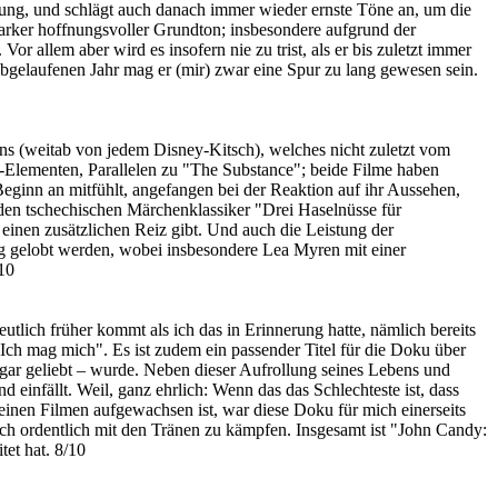
dung, und schlägt auch danach immer wieder ernste Töne an, um die
arker hoffnungsvoller Grundton; insbesondere aufgrund der
 allem aber wird es insofern nie zu trist, als er bis zuletzt immer
bgelaufenen Jahr mag er (mir) zwar eine Spur zu lang gewesen sein.
hens (weitab von jedem Disney-Kitsch), welches nicht zuletzt vom
r-Elementen, Parallelen zu "The Substance"; beide Filme haben
n Beginn an mitfühlt, angefangen bei der Reaktion auf ihr Aussehen,
den tschechischen Märchenklassiker "Drei Haselnüsse für
inen zusätzlichen Reiz gibt. Und auch die Leistung der
enug gelobt werden, wobei insbesondere Lea Myren mit einer
10
 deutlich früher kommt als ich das in Erinnerung hatte, nämlich bereits
"Ich mag mich". Es ist zudem ein passender Titel für die Doku über
gar geliebt – wurde. Neben dieser Aufrollung seines Lebens und
d einfällt. Weil, ganz ehrlich: Wenn das das Schlechteste ist, dass
seinen Filmen aufgewachsen ist, war diese Doku für mich einerseits
och ordentlich mit den Tränen zu kämpfen. Insgesamt ist "John Candy:
et hat. 8/10