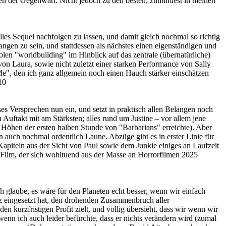
en der Gegenwart. Nicht jedoch zu den besten; zumindest in meinen
les Sequel nachfolgen zu lassen, und damit gleich nochmal so richtig
angen zu sein, und stattdessen als nächstes einen eigenständigen und
len "worldbuilding" im Hinblick auf das zentrale (übernatürliche)
n Laura, sowie nicht zuletzt einer starken Performance von Sally
e", den ich ganz allgemein noch einen Hauch stärker einschätzen
10
ses Versprechen nun ein, und setzt in praktisch allen Belangen noch
Auftakt mit am Stärksten; alles rund um Justine – vor allem jene
 Höhen der ersten halben Stunde von "Barbarians" erreichte). Aber
auch nochmal ordentlich Laune. Abzüge gibt es in erster Linie für
apiteln aus der Sicht von Paul sowie dem Junkie einiges an Laufzeit
 Film, der sich wohltuend aus der Masse an Horrorfilmen 2025
 glaube, es wäre für den Planeten echt besser, wenn wir einfach
utz eingesetzt hat, den drohenden Zusammenbruch aller
en kurzfristigen Profit zielt, und völlig übersieht, dass wir wenn wir
nn ich auch leider befürchte, dass er nichts verändern wird (zumal