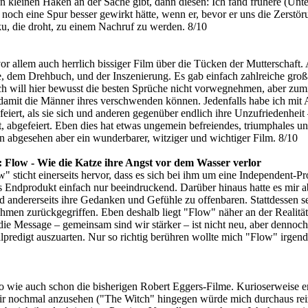
n kleinen Haken an der Sache gibt, dann diesen: Ich fand frühere (U
ch eine Spur besser gewirkt hätte, wenn er, bevor er uns die Zerstöru
u, die droht, zu einem Nachruf zu werden. 8/10
or allem auch herrlich bissiger Film über die Tücken der Mutterschaft.
chte, dem Drehbuch, und der Inszenierung. Es gab einfach zahlreiche gr
Ich will hier bewusst die besten Sprüche nicht vorwegnehmen, aber zu
damit die Männer ihres verschwenden können. Jedenfalls habe ich mit A
ert, als sie sich und anderen gegenüber endlich ihre Unzufriedenheit – 
, abgefeiert. Eben dies hat etwas ungemein befreiendes, triumphales un
on abgesehen aber ein wunderbarer, witziger und wichtiger Film. 8/10
: Flow - Wie die Katze ihre Angst vor dem Wasser verlor
" sticht einerseits hervor, dass es sich bei ihm um eine Independent-P
as Endprodukt einfach nur beeindruckend. Darüber hinaus hatte es mir 
d andererseits ihre Gedanken und Gefühle zu offenbaren. Stattdessen set
nahmen zurückgegriffen. Eben deshalb liegt "Flow" näher an der Realitä
 die Message – gemeinsam sind wir stärker – ist nicht neu, aber dennoc
oralpredigt auszuarten. Nur so richtig berühren wollte mich "Flow" ir
 so wie auch schon die bisherigen Robert Eggers-Filme. Kurioserweise 
mir nochmal anzusehen ("The Witch" hingegen würde mich durchaus reiz