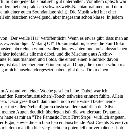
h im Kino jedenfalls mal sehr gut unterhalten. Vor allem optisch war
esondere bei den praktisch schwarz/weiß-Nachtaufnahmen, und dem
 mit einer guten Soundanlage sieht). Die Musik wird hier eher
tuell ein bisschen schwelgend, aber insgesamt schon klasse. In jedem
von "Der weiße Hai" veröffentlicht. Wenn es etwas gibt, dass man an
altene, zweistündige "Making Of"-Dokumentation, sowie die Fan-Doku
uster" aber einen wundervollen, interessanten und aufschlussreichen
d hier jedenfalls alle mit dabei, und die Mischung aus Archiv-
r alte Filmaufnahmen und Fotos, die einem einen Eindruck davon
en, ist das hier eher eine Erinnerung an Dinge, die man eh schon mal
s gar nicht auseinandergesetzt haben, gibt diese Doku einen
de im Abstand von einer Woche gesehen habe. Dabei war ich
den Retro(futuristischen)-Touch teilweise erinnert fühlte. Allein
en. Dazu gesellt sich dann auch noch eine visuell bestechende
der trotz allen Nebenfiguren (insbesondere natürlich der Silver
 in meinen Augen deutlich überlegen ist), die wunderbare Dynamik
 hatte es mir an "The Fantastic Four: First Steps" wirklich angetan.
ner Figur, sowie die ein bisschen enttäuschende Post-Credits-Szene) zu
mit dem man ihn hier vergleicht ein potentiell nur verhaltenes Lob