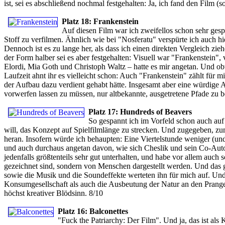
ist, sei es abschließend nochmal festgehalten: Ja, ich fand den Film (so
Platz 18: Frankenstein
Auf diesen Film war ich zweifellos schon sehr gespa
Stoff zu verfilmen. Ähnlich wie bei "Nosferatu" verspürte ich auch h
Dennoch ist es zu lange her, als dass ich einen direkten Vergleich zie
der Form halber sei es aber festgehalten: Visuell war "Frankenstein",
Elordi, Mia Goth und Christoph Waltz – hatte es mir angetan. Und obw
Laufzeit ahnt ihr es vielleicht schon: Auch "Frankenstein" zählt für 
der Aufbau dazu verdient gehabt hätte. Insgesamt aber eine würdige A
vorwerfen lassen zu müssen, nur altbekannte, ausgetretene Pfade zu b
Platz 17: Hundreds of Beavers
So gespannt ich im Vorfeld schon auch auf
will, das Konzept auf Spielfilmlänge zu strecken. Und zugegeben, 
heran. Insofern würde ich behaupten: Eine Viertelstunde weniger (un
und auch durchaus angetan davon, wie sich Cheslik und sein Co-Auto
jedenfalls größtenteils sehr gut unterhalten, und habe vor allem auch 
gezeichnet sind, sondern von Menschen dargestellt werden. Und das 
sowie die Musik und die Soundeffekte werteten ihn für mich auf. Und t
Konsumgesellschaft als auch die Ausbeutung der Natur an den Pranger 
höchst kreativer Blödsinn. 8/10
Platz 16: Balconettes
"Fuck the Patriarchy: Der Film". Und ja, das ist als