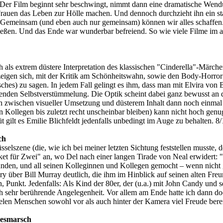
ch. Der Film beginnt sehr beschwingt, nimmt dann eine dramatische Wen
rauen das Leben zur Hölle machen. Und dennoch durchzieht ihn ein st
Gemeinsam (und eben auch nur gemeinsam) können wir alles schaffen. Vor
ließen. Und das Ende war wunderbar befreiend. So wie viele Filme im a
ch als extrem düstere Interpretation des klassischen "Cinderella"-Märc
 zeigen sich, mit der Kritik am Schönheitswahn, sowie den Body-Horro
tisches) zu sagen. In jedem Fall gelingt es ihm, dass man mit Elvira vo
eßenden Selbstverstümmelung. Die Optik scheint dabei ganz bewusst an 
zwischen visueller Umsetzung und düsterem Inhalt dann noch einmal e
chen Kollegen bis zuletzt recht unscheinbar bleiben) kann nicht hoch g
ilt es Emilie Blichfeldt jedenfalls unbedingt im Auge zu behalten. 8/
ch
lüsselszene (die, wie ich bei meiner letzten Sichtung feststellen musste,
ket für Zwei" an, wo Del nach einer langen Tirade von Neal erwidert: 
nden, und all seinen Kolleginnen und Kollegen gemocht – wenn nicht 
ry über Bill Murray deutlich, die ihm im Hinblick auf seinen alten Freun
 Punkt. Jedenfalls: Als Kind der 80er, der (u.a.) mit John Candy und 
ch sehr berührende Angelegenheit. Vor allem am Ende hatte ich dann d
elen Menschen sowohl vor als auch hinter der Kamera viel Freude bereit
desmarsch