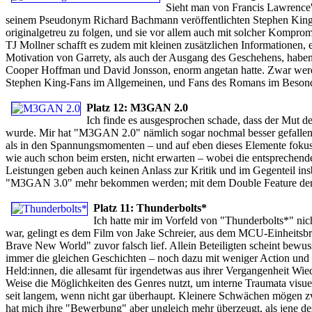
Sieht man von Francis Lawrence'
seinem Pseudonym Richard Bachmann veröffentlichten Stephen King-Rom
originalgetreu zu folgen, und sie vor allem auch mit solcher Komprom
TJ Mollner schafft es zudem mit kleinen zusätzlichen Informationen,
Motivation von Garrety, als auch der Ausgang des Geschehens, haben e
Cooper Hoffman und David Jonsson, enorm angetan hatte. Zwar werde 
Stephen King-Fans im Allgemeinen, und Fans des Romans im Besond
Platz 12: M3GAN 2.0
Ich finde es ausgesprochen schade, dass der Mut de
wurde. Mir hat "M3GAN 2.0" nämlich sogar nochmal besser gefallen a
als in den Spannungsmomenten – und auf eben dieses Elemente fokuss
wie auch schon beim ersten, nicht erwarten – wobei die entsprechend
Leistungen geben auch keinen Anlass zur Kritik und im Gegenteil in
"M3GAN 3.0" mehr bekommen werden; mit dem Double Feature der b
Platz 11: Thunderbolts*
Ich hatte mir im Vorfeld von "Thunderbolts*" nic
war, gelingt es dem Film von Jake Schreier, aus dem MCU-Einheitsbr
Brave New World" zuvor falsch lief. Allein Beteiligten scheint bewus
immer die gleichen Geschichten – noch dazu mit weniger Action und 
Held:innen, die allesamt für irgendetwas aus ihrer Vergangenheit W
Weise die Möglichkeiten des Genres nutzt, um interne Traumata visue
seit langem, wenn nicht gar überhaupt. Kleinere Schwächen mögen z
hat mich ihre "Bewerbung" aber ungleich mehr überzeugt, als jene d