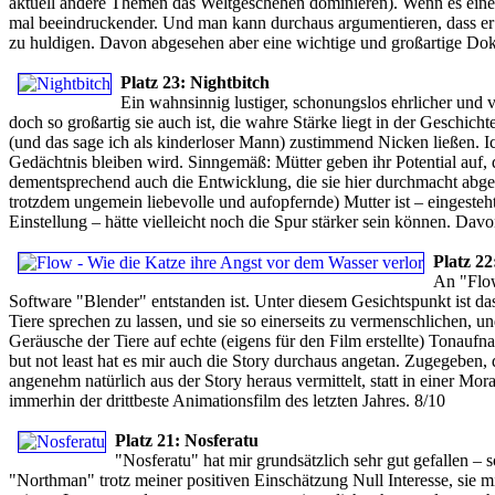
aktuell andere Themen das Weltgeschehen dominieren). Wenn es eine
mal beeindruckender. Und man kann durchaus argumentieren, dass er no
zu huldigen. Davon abgesehen aber eine wichtige und großartige Dok
Platz 23: Nightbitch
Ein wahnsinnig lustiger, schonungslos ehrlicher und v
doch so großartig sie auch ist, die wahre Stärke liegt in der Geschi
(und das sage ich als kinderloser Mann) zustimmend Nicken ließen. 
Gedächtnis bleiben wird. Sinngemäß: Mütter geben ihr Potential auf, 
dementsprechend auch die Entwicklung, die sie hier durchmacht abgefei
trotzdem ungemein liebevolle und aufopfernde) Mutter ist – eingesteht
Einstellung – hätte vielleicht noch die Spur stärker sein können. Dav
Platz 22
An "Flow
Software "Blender" entstanden ist. Unter diesem Gesichtspunkt ist d
Tiere sprechen zu lassen, und sie so einerseits zu vermenschlichen, un
Geräusche der Tiere auf echte (eigens für den Film erstellte) Tonauf
but not least hat es mir auch die Story durchaus angetan. Zugegeben,
angenehm natürlich aus der Story heraus vermittelt, statt in einer M
immerhin der drittbeste Animationsfilm des letzten Jahres. 8/10
Platz 21: Nosferatu
"Nosferatu" hat mir grundsätzlich sehr gut gefallen –
"Northman" trotz meiner positiven Einschätzung Null Interesse, sie 