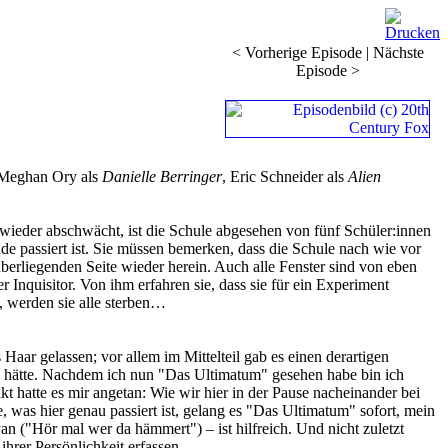
< Vorherige Episode
|
Nächste
Episode >
 Meghan Ory als
Danielle Berringer
, Eric Schneider als
Alien
 wieder abschwächt, ist die Schule abgesehen von fünf Schüler:innen
de passiert ist. Sie müssen bemerken, dass die Schule nach wie vor
erliegenden Seite wieder herein. Auch alle Fenster sind von eben
Inquisitor. Von ihm erfahren sie, dass sie für ein Experiment
, werden sie alle sterben…
 Haar gelassen; vor allem im Mittelteil gab es einen derartigen
en hätte. Nachdem ich nun "Das Ultimatum" gesehen habe bin ich
kt hatte es mir angetan: Wie wir hier in der Pause nacheinander bei
e, was hier genau passiert ist, gelang es "Das Ultimatum" sofort, mein
 ("Hör mal wer da hämmert") – ist hilfreich. Und nicht zuletzt
hrer Persönlichkeit erfassen.