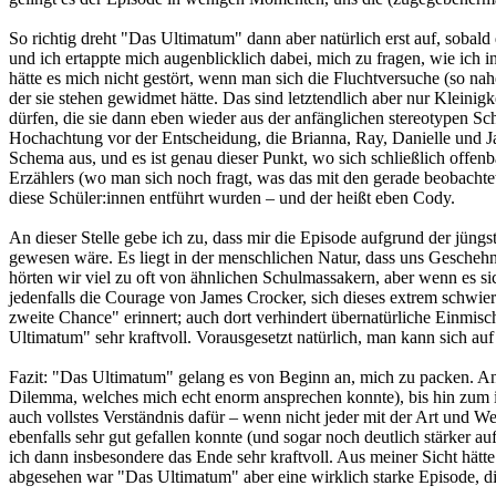
So richtig dreht "Das Ultimatum" dann aber natürlich erst auf, sobald
und ich ertappte mich augenblicklich dabei, mich zu fragen, wie ich
hätte es mich nicht gestört, wenn man sich die Fluchtversuche (so n
der sie stehen gewidmet hätte. Das sind letztendlich aber nur Kleinigk
dürfen, die sie dann eben wieder aus der anfänglichen stereotypen Sc
Hochachtung vor der Entscheidung, die Brianna, Ray, Danielle und Jaso
Schema aus, und es ist genau dieser Punkt, wo sich schließlich offe
Erzählers (wo man sich noch fragt, was das mit den gerade beobachte
diese Schüler:innen entführt wurden – und der heißt eben Cody.
An dieser Stelle gebe ich zu, dass mir die Episode aufgrund der jüngste
gewesen wäre. Es liegt in der menschlichen Natur, dass uns Geschehnis
hörten wir viel zu oft von ähnlichen Schulmassakern, aber wenn es s
jedenfalls die Courage von James Crocker, sich dieses extrem schwie
zweite Chance" erinnert; auch dort verhindert übernatürliche Einmisc
Ultimatum" sehr kraftvoll. Vorausgesetzt natürlich, man kann sich au
Fazit:
"Das Ultimatum" gelang es von Beginn an, mich zu packen. Ang
Dilemma, welches mich echt enorm ansprechen konnte), bis hin zum i
auch vollstes Verständnis dafür – wenn nicht jeder mit der Art und We
ebenfalls sehr gut gefallen konnte (und sogar noch deutlich stärker auf
ich dann insbesondere das Ende sehr kraftvoll. Aus meiner Sicht hät
abgesehen war "Das Ultimatum" aber eine wirklich starke Episode, die