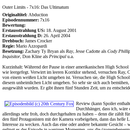
Outer Limits - 7x16: Das Ultimatum
Originaltitel:
Abduction
Episodennummer:
7x16
Bewertung:
Erstausstrahlung US:
18. August 2001
Erstausstrahlung D:
26. April 2004
Drehbuch:
James Crocker
Regie:
Mario Azzopardi
Besetzung:
Zachary Ty Bryan als
Ray
, Jesse Cadotte als
Cody Philli
Inquisitor
, Don Kline als
Principal
u.a.
Kurzinhalt:
Während der Pause in einer amerikanischen High School wir
wie leergefegt. Verwirrt im leeren Korridor stehend, versuchen Ray, 
von einem weißen Licht umgeben ist. Versuchen sie, die High School 
diesem unheimlichen Licht umgeben. So sehr sie sich auch bemühen, si
ausgewählt wurden. Er gibt ihnen fünf Stunden Zeit, um zu entscheide
Review (kann Spoiler enthalt
Durchhänger, dass ich, wäre 
allerdings sehr froh, doch durchgehalten zu haben – denn die zählt fü
den fünf Protagonisten mit der Kamera vorbeigehen, dann das helle Lich
Interesse zu wecken. Auch das eine oder andere bekannte Gesicht – w
gelingt es der Episode in wenigen Momenten, uns die (zugegebenermaße