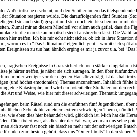
 der Außerirdische erscheint, und den Schüler:innen das titelspendende 
 in der Situation reagieren würde. Die darauffolgenden fünf Stunden (
aheliegend sie auch sind) gespart und sich noch ein bisschen mehr mit
eiten. Zumal mir an diesem Mittelteil vor allem auch gefiel, dass die F
hublade in die man sie automatisch steckt ausbrechen lässt. Die Wahl 
n hier treffen. Ich bin mir echt nicht sicher, ob ich in ihrer Situation
nbart, worum es in "Das Ultimatum" eigentlich geht – womit sich spät 
ten Ereignissen zu tun hat; ähnlich erging es mir ja zuvor u.a. bei "D
n, tragischen Ereignisse in Graz sicherlich noch stärker eingefahren ist,
se je härter treffen, je näher sie sich zutragen. In den über fünfundz
ich mehr oder weniger vor der eigenen Haustür zuträgt, ist das halt tr
rigen (und höchst emotionalen) Themas anzunehmen. Inhaltlich fühlte i
hung eine Katastrophe, und wird ein potentieller Straftäter auf den re
f die Art und Weise, wie hier mit dieser schwierigen Thematik umgegang
efangen beim Rätsel rund um die entführten fünf Jugendlichen, über 
nhaltlichen Schenk hin zu einem extrem schwierigen Thema, nämlich Sc
ise, wie eben dies hier behandelt wird, glücklich ist. Mich hat die Her
 den Täter fixiert war, als dies hier der Fall war, wo man uns seine poten
te man sich zwar fast noch ein bisschen mehr mit der schwierigen Ents
 für mich zum besten gehört, dass uns "Outer Limits" in den sieben Sta