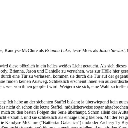
ps
, Kandyse McClure als
Brianna Lake
, Jesse Moss als
Jason Stewart
,
d diese plötzlich in ein helles weißes Licht getaucht. Als sich dieses
Cody, Brianna, Jason und Danielle zu verstehen, was zur Hölle hier gera
durch eine Tür zu verlassen, kommen sie durch die Tür auf der gegenüb
e finden keinen Ausweg. Schließlich erscheint ihnen ein außerirdischer 
n, wer von ihnen geopfert wird. Weigern sie sich, eine Wahl zu treffen
en):
Ich habe an der siebenten Staffel bislang ja überwiegend kein gutes
das nicht eh schon die letzte Staffel, möglicherweise sogar abgebroch
r mich zu den besten Folgen der Serie überhaupt. Schon allein der Aufta
t erstrahlt, und sie schließlich als einzige übrig bleiben. Mit der Frag
ie Kandyse McClure ("Battlestar Galactica") und/oder Zachery Ty Bryan
n recht stereotypen) Figuren soweit vorzustellen, dass wir den Kern i