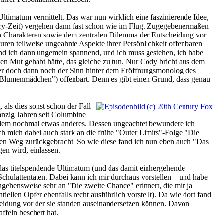
Ultimatum vermittelt. Das war nun wirklich eine faszinierende Idee,
Story-Zeit) vergehen dann fast schon wie im Flug. Zugegebenermaßen
 den Charakteren sowie dem zentralen Dilemma der Entscheidung vor
iguren teilweise ungeahnte Aspekte ihrer Persönlichkeit offenbaren
fand ich dann ungemein spannend, und ich muss gestehen, ich habe
 den Mut gehabt hätte, das gleiche zu tun. Nur Cody bricht aus dem
aber doch dann noch der Sinn hinter dem Eröffnungsmonolog des
as Blumenmädchen") offenbart. Denn es gibt einen Grund, dass genau
 als dies sonst schon der Fall
wanzig Jahren seit Columbine
otzdem nochmal etwas anderes. Dessen ungeachtet bewundere ich
ch mich dabei auch stark an die frühe "Outer Limits"-Folge "Die
chten Weg zurückgebracht. So wie diese fand ich nun eben auch "Das
en wird, einlassen.
das titelspendende Ultimatum (und das damit einhergehende
hulattentaten. Dabei kann ich mir durchaus vorstellen – und habe
angehensweise sehr an "Die zweite Chance" erinnert, die mir ja
tiellen Opfer ebenfalls recht ausführlich vorstellt). Da wie dort fand
cheidung vor der sie standen auseinandersetzen können. Davon
ffeln beschert hat.