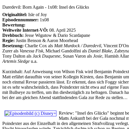
Daredevil: Born Again - 1x08: Insel des Glücks
Originaltitel:
Isle of Joy
Episodennummer:
1x08
Bewertung:
Weltweite Internet-VÖ:
08. April 2025
Drehbuch:
Jesse Wigutow & Dario Scardapane
Regie:
Justin Benson & Aaron Moorhead
Besetzung:
Charlie Cox als
Matt Murdock / Daredevil
, Vincent D'On
Zurer als
Vanessa Fisk
, Michael Gandolfini als
Daniel Blake
, Zabryn
Tony Dalton als
Jack Duquesne
, Susan Varon als
Josie
, Hamish Alla
Artemis Sledge
u.a.
Kurzinhalt:
Auf Anweisung von Wilson Fisk wird Benjamin Poindexter 
Matt erfährt daraufhin von seiner Kollegin Kirsten, dass Benjamin um
noch einmal Revue passieren lässt. Er erkennt, dass sich Foggy sich
ist es sehr wahrscheinlich, dass Poindexter nicht etwa auf eigene Fa
mit Bullseye zu treffen, um ihn diesbezüglich zu befragen. Danach hat
bei der am gleichen Abend stattfindenden Gala zur Rede zu stellen…
Review:
"Insel des Glücks" beginnt be
Matts Ankunft bei der Gala nochmal me
Poindexter aus der Einzelhaft in den allgemeinen Strafvollzug verlegt
Flucht hinauslaufen würde. Tatsächlich dachte ich schon zu Beginn, m