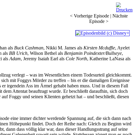
< Vorherige Episode
|
Nächste
Episode >
shan als
Buck Cashman
, Nikki M. James als
Kirsten Mcduffie
, Ayelet
n als
BB Urich
, Wilson Bethel als
Benjamin Poindexter/Bullseye
,
i als
Adam
, Jeremy Isaiah Earl als
Cole North
, Katherine LaNasa als
llzug verlegt – was im Wesentlichen einem Todesurteil gleichkommt.
sich mit Foggys Mörder zu treffen – bis er die damaligen Ereignisse
ss er irgendein Ass im Ärmel gehabt haben muss. Und in diesem Fall
 dem Attentat beauftragt wurde. Er beschließt daraufhin, sich doch
r auf Foggy und seinen Klienten gehetzt hat – und beschließt, diesen
Episode eine immer dichter werdende Spannung auf, die sich dann nach
seinen Höhepunkt findet. Doch der Reihe nach: Gleich zu Beginn wird
t, dann dass völlig klar war, dass dieser Handlungsstrang auf seine
dieser Gelegenheit soweit sein würde. Stattdessen zögert man es noch