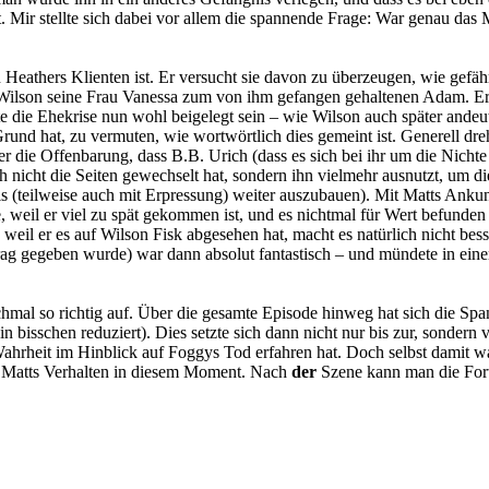
t. Mir stellte sich dabei vor allem die spannende Frage: War genau das 
on Heathers Klienten ist. Er versucht sie davon zu überzeugen, wie gef
gt Wilson seine Frau Vanessa zum von ihm gefangen gehaltenen Adam. Er bi
fte die Ehekrise nun wohl beigelegt sein – wie Wilson auch später andeu
rund hat, zu vermuten, wie wortwörtlich dies gemeint ist. Generell dre
die Offenbarung, dass B.B. Urich (dass es sich bei ihr um die Nichte 
ch nicht die Seiten gewechselt hat, sondern ihn vielmehr ausnutzt, um 
is (teilweise auch mit Erpressung) weiter auszubauen). Mit Matts Anku
ie, weil er viel zu spät gekommen ist, und es nichtmal für Wert befunden
r, weil er es auf Wilson Fisk abgesehen hat, macht es natürlich nicht be
ag gegeben wurde) war dann absolut fantastisch – und mündete in eine
hmal so richtig auf. Über die gesamte Episode hinweg hat sich die Sp
n bisschen reduziert). Dies setzte sich dann nicht nur bis zur, sondern
ahrheit im Hinblick auf Foggys Tod erfahren hat. Doch selbst damit wa
nd Matts Verhalten in diesem Moment. Nach
der
Szene kann man die For