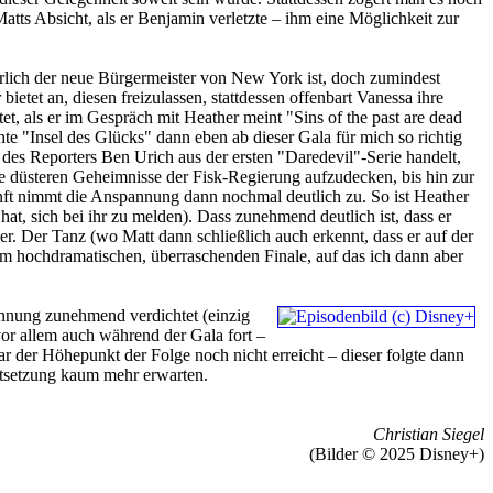
Matts Absicht, als er Benjamin verletzte – ihm eine Möglichkeit zur
ährlich der neue Bürgermeister von New York ist, doch zumindest
etet an, diesen freizulassen, stattdessen offenbart Vanessa ihre
tet, als er im Gespräch mit Heather meint "Sins of the past are dead
hte "Insel des Glücks" dann eben ab dieser Gala für mich so richtig
des Reporters Ben Urich aus der ersten "Daredevil"-Serie handelt,
die düsteren Geheimnisse der Fisk-Regierung aufzudecken, bis hin zur
nft nimmt die Anspannung dann nochmal deutlich zu. So ist Heather
 hat, sich bei ihr zu melden). Dass zunehmend deutlich ist, dass er
sser. Der Tanz (wo Matt dann schließlich auch erkennt, dass er auf der
m hochdramatischen, überraschenden Finale, auf das ich dann aber
annung zunehmend verdichtet (einzig
 vor allem auch während der Gala fort –
r der Höhepunkt der Folge noch nicht erreicht – dieser folgte dann
tsetzung kaum mehr erwarten.
Christian Siegel
(Bilder © 2025 Disney+)