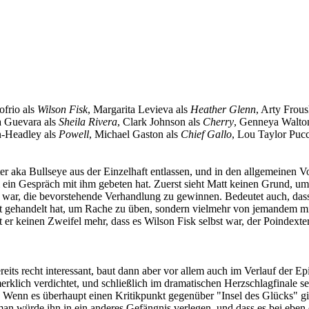
ofrio als
Wilson Fisk
, Margarita Levieva als
Heather Glenn
, Arty Frou
a Guevara als
Sheila Rivera
, Clark Johnson als
Cherry
, Genneya Walto
n-Headley als
Powell
, Michael Gaston als
Chief Gallo
, Lou Taylor Pucc
aka Bullseye aus der Einzelhaft entlassen, und in den allgemeinen Vo
 ein Gespräch mit ihm gebeten hat. Zuerst sieht Matt keinen Grund, um 
er war, die bevorstehende Verhandlung zu gewinnen. Bedeutet auch, da
ust gehandelt hat, um Rache zu üben, sondern vielmehr von jemandem mit
 er keinen Zweifel mehr, dass es Wilson Fisk selbst war, der Poindexte
reits recht interessant, baut dann aber vor allem auch im Verlauf der 
rklich verdichtet, und schließlich im dramatischen Herzschlagfinale 
. Wenn es überhaupt einen Kritikpunkt gegenüber "Insel des Glücks" gib
an würde ihn in ein anderes Gefängnis verlegen, und dass es bei eben 