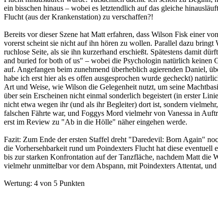
ein bisschen hinaus – wobei es letztendlich auf das gleiche hinausläuf
Flucht (aus der Krankenstation) zu verschaffen?!
Bereits vor dieser Szene hat Matt erfahren, dass Wilson Fisk einer v
vorerst scheint sie nicht auf ihn hören zu wollen. Parallel dazu brin
ruchlose Seite, als sie ihn kurzerhand erschießt. Spätestens damit dür
and buried for both of us" – wobei die Psychologin natürlich keinen G
auf. Angefangen beim zunehmend überheblich agierenden Daniel, über 
habe ich erst hier als es offen ausgesprochen wurde gecheckt) natürli
Art und Weise, wie Wilson die Gelegenheit nutzt, um seine Machtbas
über sein Erscheinen nicht einmal sonderlich begeistert (in erster Lin
nicht etwa wegen ihr (und als ihr Begleiter) dort ist, sondern vielmeh
falschen Fährte war, und Foggys Mord vielmehr von Vanessa in Auftr
erst im Review zu "Ab in die Hölle" näher eingehen werde.
Fazit:
Zum Ende der ersten Staffel dreht "Daredevil: Born Again" noc
die Vorhersehbarkeit rund um Poindexters Flucht hat diese eventuell ei
bis zur starken Konfrontation auf der Tanzfläche, nachdem Matt die W
vielmehr unmittelbar vor dem Abspann, mit Poindexters Attentat, u
Wertung:
4 von 5 Punkten