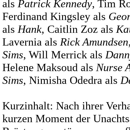
als
Patrick Kennedy
, Tim R
Ferdinand Kingsley als
Geor
als
Hank
, Caitlin Zoz als
Kat
Lavernia als
Rick Amundsen
Sims
, Will Merrick als
Dann
Helene Maksoud als
Nurse A
Sims
, Nimisha Odedra als
D
Kurzinhalt:
Nach ihrer Verha
kurzen Moment der Unachtsa