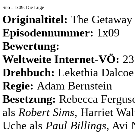
Silo - 1x09: Die Lüge
Originaltitel:
The Getaway
Episodennummer:
1x09
Bewertung:
Weltweite Internet-VÖ:
23
Drehbuch:
Lekethia Dalcoe
Regie:
Adam Bernstein
Besetzung:
Rebecca Fergus
als
Robert Sims
, Harriet Wal
Uche als
Paul Billings
, Avi