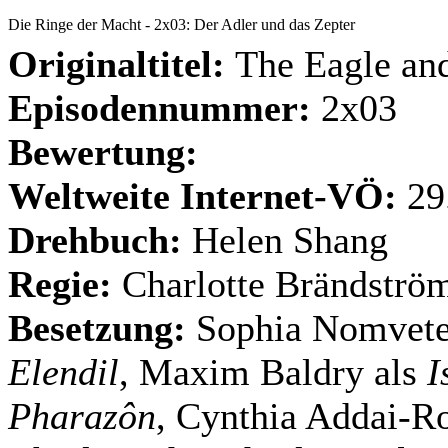
Die Ringe der Macht - 2x03: Der Adler und das Zepter
Originaltitel:
The Eagle and
Episodennummer:
2x03
Bewertung:
Weltweite Internet-VÖ:
29
Drehbuch:
Helen Shang
Regie:
Charlotte Brändströ
Besetzung:
Sophia Nomvete
Elendil
, Maxim Baldry als
I
Pharazôn
, Cynthia Addai-R