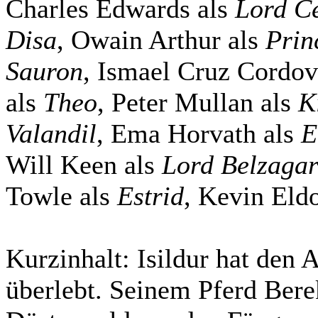
Charles Edwards als
Lord C
Disa
, Owain Arthur als
Prin
Sauron
, Ismael Cruz Cordov
als
Theo
, Peter Mullan als
K
Valandil
, Ema Horvath als
E
Will Keen als
Lord Belzaga
Towle als
Estrid
, Kevin Eld
Kurzinhalt:
Isildur hat den 
überlebt. Seinem Pferd Berek