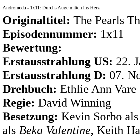
Andromeda - 1x11: Durchs Auge mitten ins Herz
Originaltitel:
The Pearls T
Episodennummer:
1x11
Bewertung:
Erstausstrahlung US:
22. 
Erstausstrahlung D:
07. N
Drehbuch:
Ethlie Ann Vare
Regie:
David Winning
Besetzung:
Kevin Sorbo al
als
Beka Valentine
, Keith H