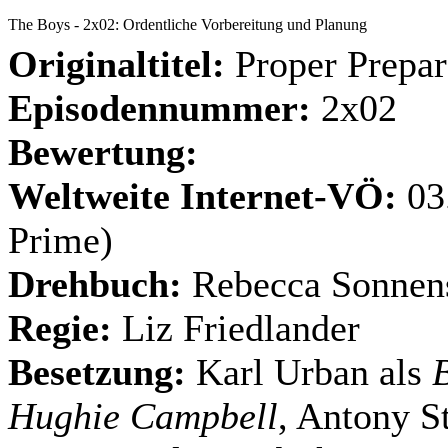
The Boys - 2x02: Ordentliche Vorbereitung und Planung
Originaltitel:
Proper Prepar
Episodennummer:
2x02
Bewertung:
Weltweite Internet-VÖ:
03
Prime)
Drehbuch:
Rebecca Sonnen
Regie:
Liz Friedlander
Besetzung:
Karl Urban als
B
Hughie Campbell
, Antony S