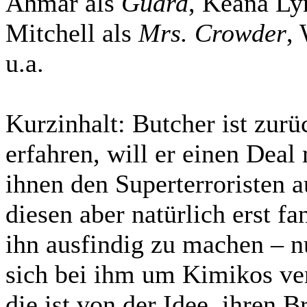
Ahmar als
Guard
, Keana Ly
Mitchell als
Mrs. Crowder
,
u.a.
Kurzinhalt:
Butcher ist zurü
erfahren, will er einen Deal
ihnen den Superterroristen 
diesen aber natürlich erst fa
ihn ausfindig zu machen – n
sich bei ihm um Kimikos ve
die ist von der Idee, ihren B