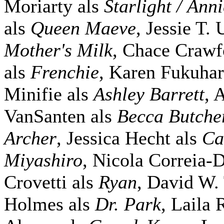
Moriarty als
Starlight / Ann
als
Queen Maeve
, Jessie T.
Mother's Milk
, Chace Crawf
als
Frenchie
, Karen Fukuhar
Minifie als
Ashley Barrett
, 
VanSanten als
Becca Butche
Archer
, Jessica Hecht als
Ca
Miyashiro
, Nicola Correia
Crovetti als
Ryan
, David W.
Holmes als
Dr. Park
, Laila 