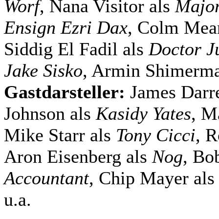
Worf
, Nana Visitor als
Major
Ensign Ezri Dax
, Colm Mea
Siddig El Fadil als
Doctor J
Jake Sisko
, Armin Shimerm
Gastdarsteller:
James Darr
Johnson als
Kasidy Yates
, M
Mike Starr als
Tony Cicci
, 
Aron Eisenberg als
Nog
, Bo
Accountant
, Chip Mayer al
u.a.