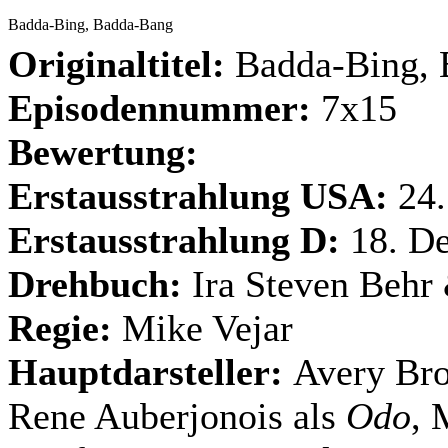
Badda-Bing, Badda-Bang
Originaltitel:
Badda-Bing,
Episodennummer:
7x15
Bewertung:
Erstausstrahlung USA:
24.
Erstausstrahlung D:
18. D
Drehbuch:
Ira Steven Behr
Regie:
Mike Vejar
Hauptdarsteller:
Avery Bro
Rene Auberjonois als
Odo
, 