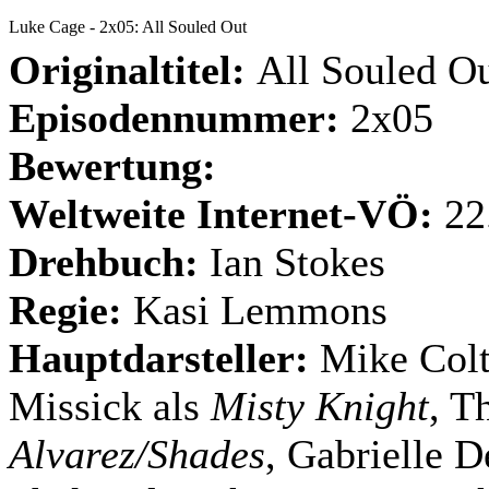
Luke Cage - 2x05: All Souled Out
Originaltitel:
All Souled O
Episodennummer:
2x05
Bewertung:
Weltweite Internet-VÖ:
22
Drehbuch:
Ian Stokes
Regie:
Kasi Lemmons
Hauptdarsteller:
Mike Colt
Missick als
Misty Knight
, T
Alvarez/Shades
, Gabrielle D