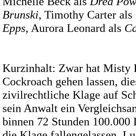
Michelle Beck als
Drea Pow
Brunski
, Timothy Carter als
Epps
, Aurora Leonard als
C
Kurzinhalt:
Zwar hat Misty 
Cockroach gehen lassen, dies
zivilrechtliche Klage auf Sc
sein Anwalt ein Vergleichs
binnen 72 Stunden 100.000 D
die Klage fallengelassen. L