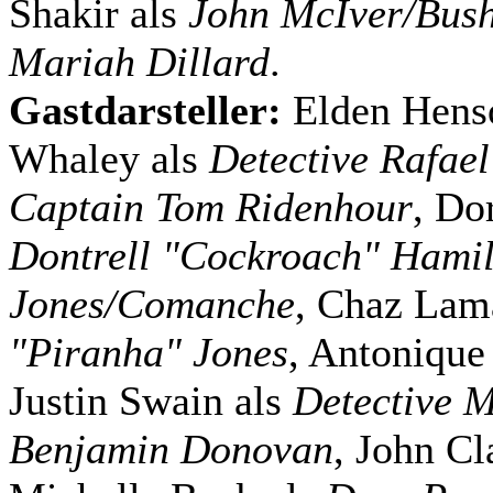
Shakir als
John McIver/Bus
Mariah Dillard
.
Gastdarsteller:
Elden Hens
Whaley als
Detective Rafael
Captain Tom Ridenhour
, Do
Dontrell "Cockroach" Hami
Jones/Comanche
, Chaz Lam
"Piranha" Jones
, Antonique
Justin Swain als
Detective M
Benjamin Donovan
, John Cl