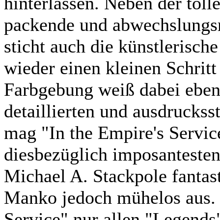
hinterlassen. Neben der tol
packende und abwechslungsre
sticht auch die künstlerisch
wieder einen kleinen Schrit
Farbgebung weiß dabei ebens
detaillierten und ausdrucksst
mag "In the Empire's Servic
diesbezüglich imposanteste
Michael A. Stackpole fantast
Manko jedoch mühelos aus. 
Service" nur allen "Legend