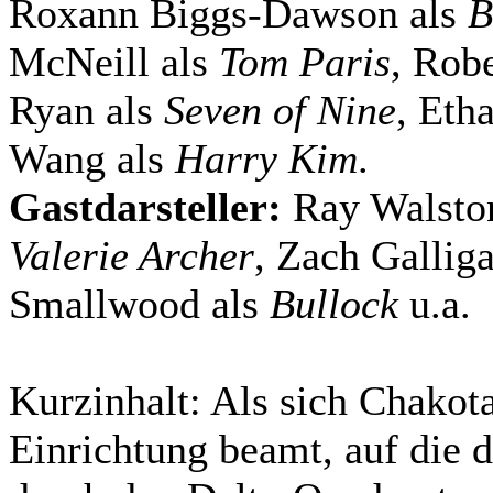
Roxann Biggs-Dawson als
B
McNeill als
Tom Paris
, Rob
Ryan als
Seven of Nine
, Eth
Wang als
Harry Kim
.
Gastdarsteller:
Ray Walsto
Valerie Archer
, Zach Gallig
Smallwood als
Bullock
u.a.
Kurzinhalt:
Als sich Chakota
Einrichtung beamt, auf die d