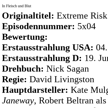
In Fleisch und Blut
Originaltitel:
Extreme Risk
Episodennummer:
5x04
Bewertung:
Erstausstrahlung USA:
04
Erstausstrahlung D:
19. Ju
Drehbuch:
Nick Sagan
Regie:
David Livingston
Hauptdarsteller:
Kate Mul
Janeway
, Robert Beltran al