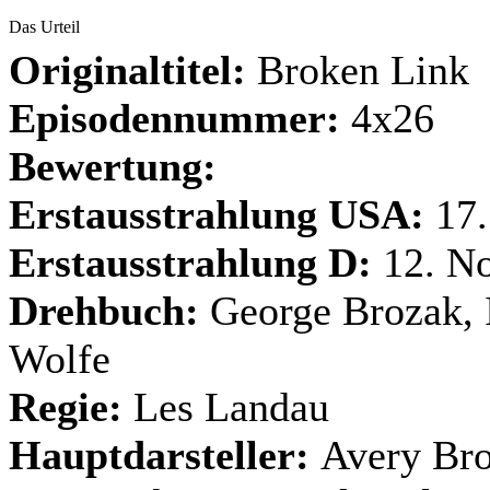
Das Urteil
Originaltitel:
Broken Link
Episodennummer:
4x26
Bewertung:
Erstausstrahlung USA:
17.
Erstausstrahlung D:
12. N
Drehbuch:
George Brozak, 
Wolfe
Regie:
Les Landau
Hauptdarsteller:
Avery Bro