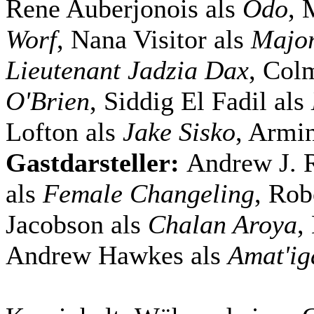
Rene Auberjonois als
Odo
, 
Worf
, Nana Visitor als
Major
Lieutenant Jadzia Dax
, Col
O'Brien
, Siddig El Fadil als
Lofton als
Jake Sisko
, Armi
Gastdarsteller:
Andrew J. 
als
Female Changeling
, Rob
Jacobson als
Chalan Aroya
,
Andrew Hawkes als
Amat'ig