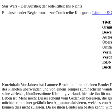
Star Wars - Der Aufstieg der Jedi-Ritter: Ins Nichts
Enttäuschender Begleitroman zur Comicreihe
Kategorie:
Literatur &
Titel:
Origin
Bewe
Autor
Übers
Umfa
Verla
Veröf
ISBN
Buch 
Kurzinhalt:
Vor Jahren trat Lanoree Brock mit ihrem kleinen Bruder Da
des Planeten überwinden und von einem Tempel zum nächsten wandern 
seine zerfetzte, blutüberströmte Kleidung vorfand, hielt sie ihn für t
Leben ist. Mehr noch: Dieser scheint vom Gedanken besessen, die gr
möchte er mit einer gefährlichen Apparatur aktivieren, welches von A
können dies nicht zulassen. Da sie ihren Bruder am besten kennt, w