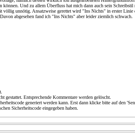
vorlage, nämlich dessen wirklich toll ausgearbeiteten Hintergrundinf
n können. Und zu allem Überfluss hat mich dann auch sein Schreibstil ni
t völlig unnötig. Ansatzweise gerettet wird "Ins Nichts" in erster Li
. Davon abgesehen fand ich "Ins Nichts" aber leider ziemlich schwach.
t.
ht gestattet. Entsprechende Kommentare werden gelöscht.
cherheitscode generiert werden kann. Erst dann klicke bitte auf den 'Se
alschen Sicherheitscode eingegeben haben.