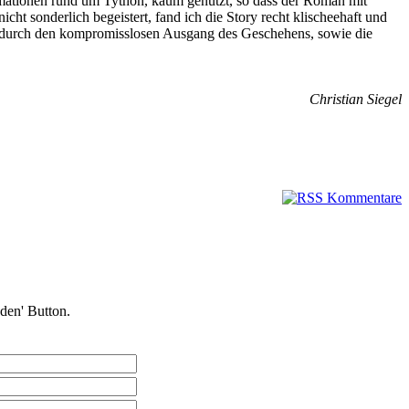
ormationen rund um Tython, kaum genutzt, so dass der Roman mit
cht sonderlich begeistert, fand ich die Story recht klischeehaft und
nie durch den kompromisslosen Ausgang des Geschehens, sowie die
Christian Siegel
nden' Button.