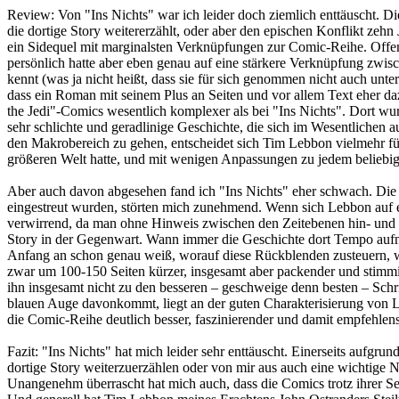
Review:
Von "Ins Nichts" war ich leider doch ziemlich enttäuscht. Di
die dortige Story weitererzählt, oder aber den epischen Konflikt zehn 
ein Sidequel mit marginalsten Verknüpfungen zur Comic-Reihe. Offen
persönlich hatte aber eben genau auf eine stärkere Verknüpfung zwisc
kennt (was ja nicht heißt, dass sie für sich genommen nicht auch unt
dass ein Roman mit seinem Plus an Seiten und vor allem Text eher daz
the Jedi"-Comics wesentlich komplexer als bei "Ins Nichts". Dort wurd
sehr schlichte und geradlinige Geschichte, die sich im Wesentlichen a
den Makrobereich zu gehen, entscheidet sich Tim Lebbon vielmehr fü
größeren Welt hatte, und mit wenigen Anpassungen zu jedem beliebige
Aber auch davon abgesehen fand ich "Ins Nichts" eher schwach. Die
eingestreut wurden, störten mich zunehmend. Wenn sich Lebbon auf ein 
verwirrend, da man ohne Hinweis zwischen den Zeitebenen hin- und h
Story in der Gegenwart. Wann immer die Geschichte dort Tempo aufn
Anfang an schon genau weiß, worauf diese Rückblenden zusteuern, wa
zwar um 100-150 Seiten kürzer, insgesamt aber packender und stimmi
ihn insgesamt nicht zu den besseren – geschweige denn besten – Schr
blauen Auge davonkommt, liegt an der guten Charakterisierung von L
die Comic-Reihe deutlich besser, faszinierender und damit empfehlens
Fazit:
"Ins Nichts" hat mich leider sehr enttäuscht. Einerseits aufgrun
dortige Story weiterzuerzählen oder von mir aus auch eine wichtige 
Unangenehm überrascht hat mich auch, dass die Comics trotz ihrer Sei