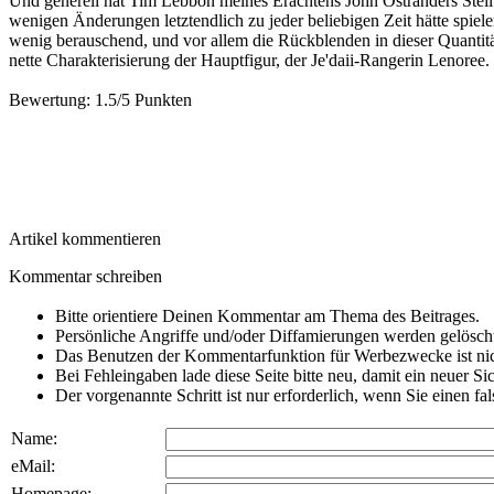
Und generell hat Tim Lebbon meines Erachtens John Ostranders Steil
wenigen Änderungen letztendlich zu jeder beliebigen Zeit hätte spiele
wenig berauschend, und vor allem die Rückblenden in dieser Quantitä
nette Charakterisierung der Hauptfigur, der Je'daii-Rangerin Lenoree
Bewertung:
1.5/5 Punkten
Artikel kommentieren
Kommentar schreiben
Bitte orientiere Deinen Kommentar am Thema des Beitrages.
Persönliche Angriffe und/oder Diffamierungen werden gelösch
Das Benutzen der Kommentarfunktion für Werbezwecke ist nic
Bei Fehleingaben lade diese Seite bitte neu, damit ein neuer Si
Der vorgenannte Schritt ist nur erforderlich, wenn Sie einen f
Name:
eMail:
Homepage: