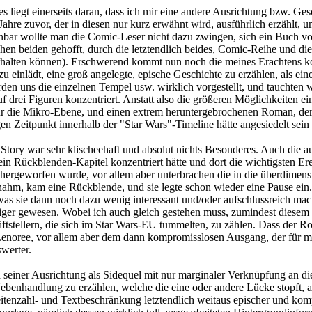
es liegt einerseits daran, dass ich mir eine andere Ausrichtung bzw. Ge
Jahre zuvor, der in diesen nur kurz erwähnt wird, ausführlich erzählt, u
bar wollte man die Comic-Leser nicht dazu zwingen, sich ein Buch vor
hen beiden gehofft, durch die letztendlich beides, Comic-Reihe und die
erhalten können). Erschwerend kommt nun noch die meines Erachtens kon
u einlädt, eine groß angelegte, epische Geschichte zu erzählen, als ei
en uns die einzelnen Tempel usw. wirklich vorgestellt, und tauchten wi
uf drei Figuren konzentriert. Anstatt also die größeren Möglichkeiten e
r die Mikro-Ebene, und einen extrem heruntergebrochenen Roman, der 
n Zeitpunkt innerhalb der "Star Wars"-Timeline hätte angesiedelt sei
 Story war sehr klischeehaft und absolut nichts Besonderes. Auch die
Rückblenden-Kapitel konzentriert hätte und dort die wichtigsten Ereigni
ergeworfen wurde, vor allem aber unterbrachen die in die überdimens
ahm, kam eine Rückblende, und sie legte schon wieder eine Pause ein
s sie dann noch dazu wenig interessant und/oder aufschlussreich mac
ger gewesen. Wobei ich auch gleich gestehen muss, zumindest diesem R
iftstellern, die sich im Star Wars-EU tummelten, zu zählen. Dass der R
enoree, vor allem aber dem dann kompromisslosen Ausgang, der für mi
werter.
d seiner Ausrichtung als Sidequel mit nur marginaler Verknüpfung an di
Nebenhandlung zu erzählen, welche die eine oder andere Lücke stopft, 
tenzahl- und Textbeschränkung letztendlich weitaus epischer und kompl