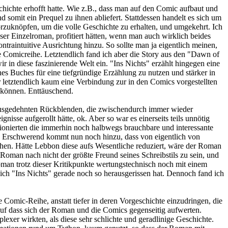
schichte erhofft hatte. Wie z.B., dass man auf den Comic aufbaut und
nd somit ein Prequel zu ihnen abliefert. Stattdessen handelt es sich um
zuknöpfen, um die volle Geschichte zu erhalten, und umgekehrt. Ich
ser Einzelroman, profitiert hätten, wenn man auch wirklich beides
traintuitive Ausrichtung hinzu. So sollte man ja eigentlich meinen,
ne Comicreihe. Letztendlich fand ich aber die Story aus den "Dawn of
r in diese faszinierende Welt ein. "Ins Nichts" erzählt hingegen eine
ines Buches für eine tiefgründige Erzählung zu nutzen und stärker in
letztendlich kaum eine Verbindung zur in den Comics vorgestellten
n können. Enttäuschend.
 ausgedehnten Rückblenden, die zwischendurch immer wieder
sse aufgerollt hätte, ok. Aber so war es einerseits teils unnötig
ionierten die immerhin noch halbwegs brauchbare und interessante
. Erschwerend kommt nun noch hinzu, dass von eigentlich von
hen. Hätte Lebbon diese aufs Wesentliche reduziert, wäre der Roman
oman nach nicht der größte Freund seines Schreibstils zu sein, und
oman trotz dieser Kritikpunkte wertungstechnisch noch mit einem
ch "Ins Nichts" gerade noch so herausgerissen hat. Dennoch fand ich
e Comic-Reihe, anstatt tiefer in deren Vorgeschichte einzudringen, die
auf dass sich der Roman und die Comics gegenseitig aufwerten.
exer wirkten, als diese sehr schlichte und geradlinige Geschichte.