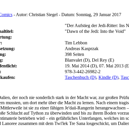
 Comics
-
Autor:
Christian Siegel
-
Datum:
Sonntag, 29 Januar 2017
"Der Aufstieg der Jedi-Ritter: Ins N
altitel:
"Dawn of the Jedi: Into the Void"
rtung:
:
Tim Lebbon
etzung:
Andreas Kasprzak
ng:
398 Seiten
g:
Blanvalet (D), Del Rey (E)
fentlicht:
19. Mai 2014 (D), 07. Mai 2013 (E
:
978-3-442-26982-2
kaufen:
Taschenbuch (D)
,
Kindle (D)
,
Tasc
lien, der noch nie sonderlich stark in der Macht war, zur großen Prüfu
mussten, um dort mehr über die Macht zu lernen. Nach einem tragisch
ot. Mittlerweile ist sie zu einer fähigen Je'daii-Rangerin herangewachsen
oße Schlucht auf Tython zu überwinden und bis zu ihrem Boden vorzud
ntimaterie betrieben wird – ein gefährliches Unterfangen, welches im s
ird Lanoree zusammen mit dem Twi'lek Tre Sana losgeschickt, um Dalie