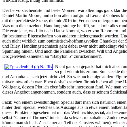
wirklich lustig, mutig und sinnlich.
Der hervorstechendste und beste Moment war allerdings ganz klar di
Daniel Martin Moore; und schon allein aufgrund Leonard Cohens kür
mit die perfekteste Szene, die mir 2016 im Fernsehen untergekommen is
Was nun die einzelnen Handlungsstränge betrifft, so hat mir alles r
Die erste jene, wo Lito nach Hause kommt, wo er von Reportern und S
für bestimmte Eigenschaften von anderen niedergemacht wurden. Und di
auch nicht wirklich zum optimistisch-hoffnungsvollen Charakter der S
und Riley. Handlungstechnisch geht dabei zwar nicht unbedingt viel 
Spannung hinein. Und auch die Parallelen zwischen Will und Angelica 
Drogen/Medikamenten an "Babylon 5" zurückerinnert).
Nicht ganz so gepackt hat mich alles ru
so gut wie nichts zu tun. Sun steckte d
und Amanita tat sich jetzt nicht viel. So wie auch einige andere Figu
mitverantwortlich war. Eben deshalb stachen für mich eben all jene 
Wolfgang, dessen Plot ich ebenfalls sehr interessant fand. Wie man v
dieses Angebot angenommen, sondern auch, dass er seinem Schicksal
Fazit:
Von einem zweistündigen Special darf man sich natürlich eine
hinter dem Special, welches uns Auszüge aus in etwa einem halben Ja
diesen Punkten abgesehen hat mir das Weihnachtsspecial, als bekennen
selbst "Game of Thrones" tut sich da schwer, mitzuhalten. Zudem war 
könnte man sich als Zuschauer als Teil des Clusters wähnen), wieder z