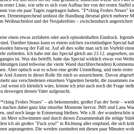
in erster Linie, wie sehr es sich vom Aufbau her von der ersten Staffel 
itraum von ein paar Tagen zugetragen haben. "F*cking Frohes Neues" 
eben. Dementsprechend umfasst die Handlung diesmal gleich mehrere Mo
um Weihnachtsfest und der Neujahrsfeier – zwischendurch angereichert 
se einen etwas zerfahren oder auch episodenhaften Eindruck. Irgendwie
sind. Darüber hinaus kann es einem solchen zweistündigen Special hal
soden hinweg der Fall ist. Auf all dies sollte man sich im Vorfeld einst
r zufrieden. Ich habe mir das Special gleich am 23.12. angesehen, und 
gangen ist. Was das betrifft, hatte das Special wirklich etwas von Weih
eldeutigen (und teilweise die vierte Wand durchbrechenden) Komment
en. Aber optisch war es schon eine große Umstellung, und mein erster E
 die Aml Ameen in dieser Rolle für mich so auszeichnete. Davon abgeseh
lmehr aus verschiedenen einzelnen Vignetten besteht, die zusammen zwa
 Und wenn ich kleinlich wäre, könnte ich jetzt auch noch die Frage ste
xtra deswegen dessen Vater aufgesucht.
"F*cking Frohes Neues" – als bekennender, großer Fan der Serie – wied
en stachen dabei ganz klar einzelne Momente hervor. JMS und Lana Wac
n, und noch lange in Erinnerung bleiben. Wie z.B. der wunderschön ins
 im Meer schwimmen und durch diesen Zusammenhalt die nötige Stärke
dest ich als großes "Fuck you!" in Richtung aller empfand, die sich kr
zenen anprangerten. Die werden zumindest mit diesen paar Minuten woh