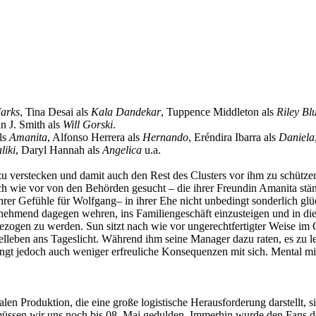
arks
, Tina Desai als
Kala Dandekar
, Tuppence Middleton als
Riley Bl
an J. Smith als
Will Gorski
.
ls
Amanita
, Alfonso Herrera als
Hernando
, Eréndira Ibarra als
Daniela
liki
, Daryl Hannah als
Angelica
u.a.
u verstecken und damit auch den Rest des Clusters vor ihm zu schützen
h wie vor von den Behörden gesucht – die ihrer Freundin Amanita ständig
 ihrer Gefühle für Wolfgang– in ihrer Ehe nicht unbedingt sonderlich g
ehmend dagegen wehren, ins Familiengeschäft einzusteigen und in die
zogen zu werden. Sun sitzt nach wie vor ungerechtfertigter Weise im Ge
leben ans Tageslicht. Während ihm seine Manager dazu raten, es zu leu
ingt jedoch auch weniger erfreuliche Konsequenzen mit sich. Mental mi
en Produktion, die eine große logistische Herausforderung darstellt,
, müssen wir uns noch bis 08. Mai gedulden. Immerhin wurde den Fans d