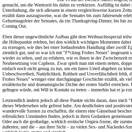
gemacht, um die Wartezeit bis dahin zu verkürzen. Auffällig ist dabei 
Unterhaltung, die sich allesamt in einem vergleichsweise kurzen Ze
erzählt dann auszugsweise, was die Sensates bis zum Jahresende erl
Geburtstagsfeier der Sensates, da ein Thanksgiving-Dinner, bis hin z
Coming Out.
Eben dieser ungewöhnliche Aufbau gibt dem Weihnachtsspecial teilwei
die Höhepunkte erleben, bei den wirklich wichtigen Momenten dabei 
zu erzeugen, wie dies bei einer fortlaufenden Handlung über zwölf Epi
ziemlich gut, und so war ich mit "F*cking Frohes Neues" insgesamt seh
wieder zu sehen, und zu erfahren, wie es ihnen in der Zwischenzeit er
Neubesetzung von Capheus. Zwar spielt man mit einem netten, dopp
einfach noch nicht genug zu tun, um ein faires Urteil abgeben zu könn
Unbeschwertheit, Natürlichkeit, Rohheit und Unverfälschtheit fehlt,
Frohes Neues" weniger eine durchgängige Geschichte erzählt, als vie
erzählerische und dramaturgische Dichte der ersten Staffel erreichen.
gelingen würde, mit Will in Kontakt zu treten – immerhin hat er ja e
Letztendlich ändern jedoch all diese Punkte nichts daran, dass mich 
dieses Wiedersehen sehr gefreut habe. Am deutlichsten und positivst
wundervolle Szenen zu erschaffen, die einem eine Gänsehaut beschere
erfreulichen Umständen finden, jedoch in ihren Gedanken gemeinsam
Oder auch die großartige, wirklich erotische Orgien-Szene, die zumin
äußerten, und die – aus ihrer Sicht – zu vielen Sex- und Nackedei-S