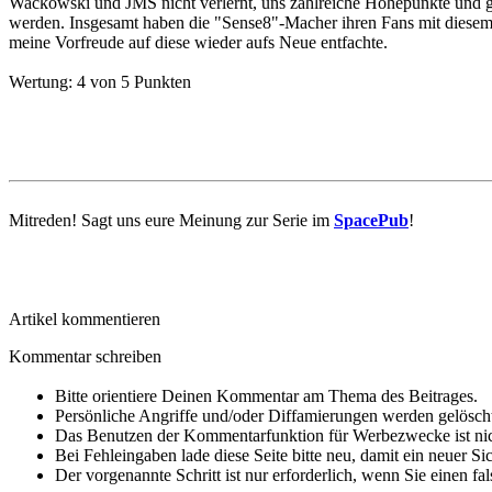
Wackowski und JMS nicht verlernt, uns zahlreiche Höhepunkte und g
werden. Insgesamt haben die "Sense8"-Macher ihren Fans mit diesem S
meine Vorfreude auf diese wieder aufs Neue entfachte.
Wertung:
4 von 5 Punkten
Mitreden!
Sagt uns eure Meinung zur Serie im
SpacePub
!
Artikel kommentieren
Kommentar schreiben
Bitte orientiere Deinen Kommentar am Thema des Beitrages.
Persönliche Angriffe und/oder Diffamierungen werden gelösch
Das Benutzen der Kommentarfunktion für Werbezwecke ist nic
Bei Fehleingaben lade diese Seite bitte neu, damit ein neuer Si
Der vorgenannte Schritt ist nur erforderlich, wenn Sie einen f