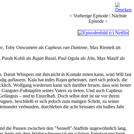
< Vorherige Episode
|
Nächste
Episode >
ue
, Toby Onwumere als
Capheus van Damnne
, Max Riemelt als
, Purab Kohli als
Rajan Rasal
, Paul Ogola als
Jela
, Max Mauff als
. Damit Whispers mit ihm nicht in Kontakt treten kann, wird Will fast
 auflauern. Kala hat indes Rajan geheiratet, ziert sich jedoch, die
lücklich. Wolfgang wiederum kann sich darüber freuen, dass sein bester
 Gangster-Fußstapfen seines Vaters zu treten. Und auch Capheus
fängnis – und in Einzelhaft. Doch selbst dort ist sie vor ihrem
gnen, beschließt er sich jedoch zum mutigen Schritt, zu seiner
teinander verbunden, durchleben die acht Sensates ein halbes Jahr
 sind die Pausen zwischen den "Sense8"-Staffeln ungewöhnlich lang.
er Serie mit dem Weihnachtsspecial ein schönes Feiertagsgeschenk