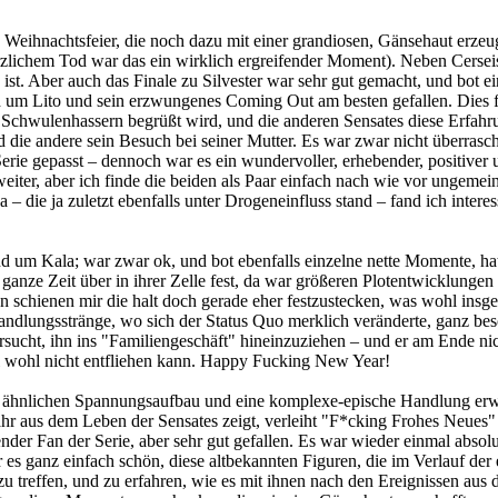
e Weihnachtsfeier, die noch dazu mit einer grandiosen, Gänsehaut erze
zlichem Tod war das ein wirklich ergreifender Moment). Neben Cersei
t. Aber auch das Finale zu Silvester war sehr gut gemacht, und bot ein
und um Lito und sein erzwungenes Coming Out am besten gefallen. Dies f
chwulenhassern begrüßt wird, und die anderen Sensates diese Erfahrung
e andere sein Besuch bei seiner Mutter. Es war zwar nicht überraschen
erie gepasst – dennoch war es ein wundervoller, erhebender, positiver 
weiter, aber ich finde die beiden als Paar einfach nach wie vor ungem
– die ja zuletzt ebenfalls unter Drogeneinfluss stand – fand ich inter
nd um Kala; war zwar ok, und bot ebenfalls einzelne nette Momente, ha
ie ganze Zeit über in ihrer Zelle fest, da war größeren Plotentwicklun
ren schienen mir die halt doch gerade eher festzustecken, was wohl insg
Handlungsstränge, wo sich der Status Quo merklich veränderte, ganz bes
ersucht, ihn ins "Familiengeschäft" hineinzuziehen – und er am Ende ni
 wohl nicht entfliehen kann. Happy Fucking New Year!
n ähnlichen Spannungsaufbau und eine komplexe-epische Handlung erwa
hr aus dem Leben der Sensates zeigt, verleiht "F*cking Frohes Neues"
der Fan der Serie, aber sehr gut gefallen. Es war wieder einmal absolu
es ganz einfach schön, diese altbekannten Figuren, die im Verlauf der 
u treffen, und zu erfahren, wie es mit ihnen nach den Ereignissen aus d