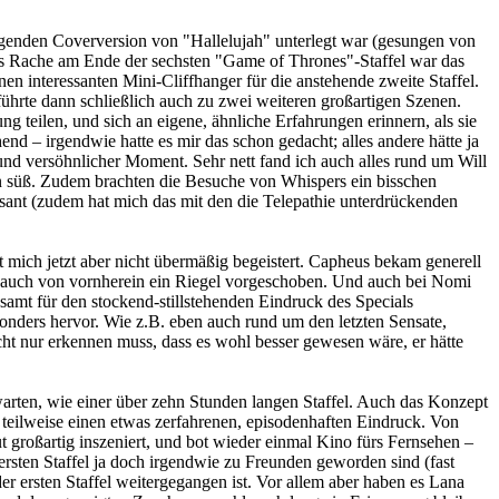
ugenden Coverversion von "Hallelujah" unterlegt war (gesungen von
s Rache am Ende der sechsten "Game of Thrones"-Staffel war das
en interessanten Mini-Cliffhanger für die anstehende zweite Staffel.
ührte dann schließlich auch zu zwei weiteren großartigen Szenen.
 teilen, und sich an eigene, ähnliche Erfahrungen erinnern, als sie
d – irgendwie hatte es mir das schon gedacht; alles andere hätte ja
und versöhnlicher Moment. Sehr nett fand ich auch alles rund um Will
ein süß. Zudem brachten die Besuche von Whispers ein bisschen
essant (zudem hat mich das mit den die Telepathie unterdrückenden
t mich jetzt aber nicht übermäßig begeistert. Capheus bekam generell
gen auch von vornherein ein Riegel vorgeschoben. Und auch bei Nomi
esamt für den stockend-stillstehenden Eindruck des Specials
onders hervor. Wie z.B. eben auch rund um den letzten Sensate,
cht nur erkennen muss, dass es wohl besser gewesen wäre, er hätte
rten, wie einer über zehn Stunden langen Staffel. Auch das Konzept
 teilweise einen etwas zerfahrenen, episodenhaften Eindruck. Von
t großartig inszeniert, und bot wieder einmal Kino fürs Fernsehen –
ersten Staffel ja doch irgendwie zu Freunden geworden sind (fast
er ersten Staffel weitergegangen ist. Vor allem aber haben es Lana