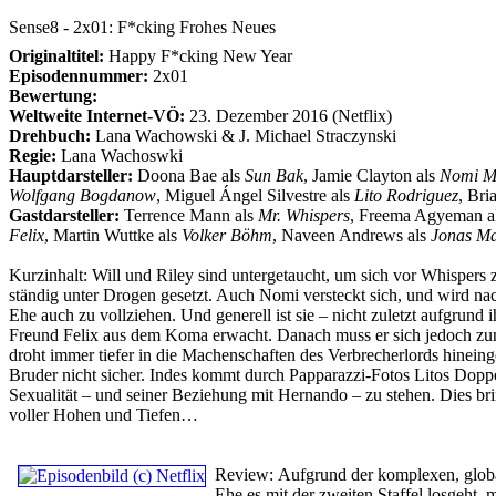
Sense8 - 2x01: F*cking Frohes Neues
Originaltitel:
Happy F*cking New Year
Episodennummer:
2x01
Bewertung:
Weltweite Internet-VÖ:
23. Dezember 2016 (Netflix)
Drehbuch:
Lana Wachowski & J. Michael Straczynski
Regie:
Lana Wachoswki
Hauptdarsteller:
Doona Bae als
Sun Bak
, Jamie Clayton als
Nomi M
Wolfgang Bogdanow
, Miguel Ángel Silvestre als
Lito Rodriguez
, Bri
Gastdarsteller:
Terrence Mann als
Mr. Whispers
, Freema Agyeman a
Felix
, Martin Wuttke als
Volker Böhm
, Naveen Andrews als
Jonas Ma
Kurzinhalt:
Will und Riley sind untergetaucht, um sich vor Whispers z
ständig unter Drogen gesetzt. Auch Nomi versteckt sich, und wird nac
Ehe auch zu vollziehen. Und generell ist sie – nicht zuletzt aufgrund
Freund Felix aus dem Koma erwacht. Danach muss er sich jedoch zun
droht immer tiefer in die Machenschaften des Verbrecherlords hineinge
Bruder nicht sicher. Indes kommt durch Papparazzi-Fotos Litos Doppel
Sexualität – und seiner Beziehung mit Hernando – zu stehen. Dies br
voller Hohen und Tiefen…
Review:
Aufgrund der komplexen, global
Ehe es mit der zweiten Staffel losgeht