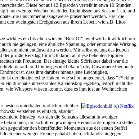
unterscheidet. Diese bot auf 12 Episoden verteilt in etwa 10 Stunden
knüpft nun wenige Wochen nach den Ereignissen aus Season 1 an, und
nate, die uns immer auszugsweise präsentiert werden. Hier die
mit den wichtigsten Ereignissen aus ihrem Leben, wie z.B. Litos
 wirkt es ein bisschen wie ein "Best Of", weil wir halt wirklich nur
t auch nie gelingen, eine ähnliche Spannung oder emotionale Wirkung
ellen, um nicht enttäuscht zu werden. Mir selbst gelang das jedoch
der größte Reiz lag für mich darin, all diese beliebten Figuren
nachten mit Freunden. Der einzige kleine Störfaktor dabei war die
ar direkt darauf an. Und insgesamt bekam Toby Onwumere hier auch
indruck ist, dass ihm darüber hinaus jene Leichtigkeit,
en ist der einzige echte Haken, wie schon angedeutet, dass "F*cking
r ein durchaus interessantes Kaleidoskop ergeben, jedoch nicht die
llen, wie Whispers wissen konnte, dass es ihm just an Weihnachten
er bestens unterhalten und ich mich über
howski verstehen es einfach, absolut
zenierte Einstieg, wo sich die Sensates allesamt in weniger
 bekommen, um sich ihren jeweiligen Herausforderungen zu stellen.
itisch gegenüber den betreffenden Momenten aus der ersten Staffel
l doch eher weniger Freude gehabt haben; ich fand's hingegen