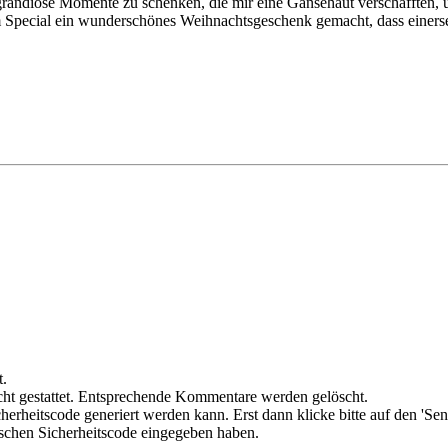
randiose Momente zu schenken, die mir eine Gänsehaut verschafften, 
pecial ein wunderschönes Weihnachtsgeschenk gemacht, dass einerseits
t.
ht gestattet. Entsprechende Kommentare werden gelöscht.
cherheitscode generiert werden kann. Erst dann klicke bitte auf den 'Se
alschen Sicherheitscode eingegeben haben.