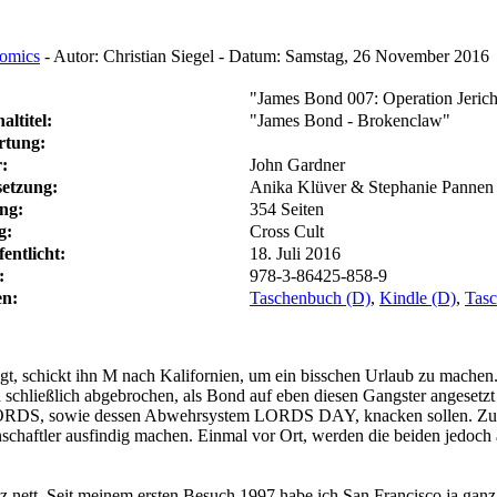
Comics
-
Autor:
Christian Siegel
-
Datum:
Samstag, 26 November 2016
"James Bond 007: Operation Jeric
altitel:
"James Bond - Brokenclaw"
rtung:
:
John Gardner
etzung:
Anika Klüver & Stephanie Pannen
ng:
354 Seiten
g:
Cross Cult
fentlicht:
18. Juli 2016
:
978-3-86425-858-9
en:
Taschenbuch (D)
,
Kindle (D)
,
Tasc
gt, schickt ihn M nach Kalifornien, um ein bisschen Urlaub zu machen
d schließlich abgebrochen, als Bond auf eben diesen Gangster angesetz
e, LORDS, sowie dessen Abwehrsystem LORDS DAY, knacken sollen. Zus
chaftler ausfindig machen. Einmal vor Ort, werden die beiden jedoch 
z nett. Seit meinem ersten Besuch 1997 habe ich San Francisco ja ganz