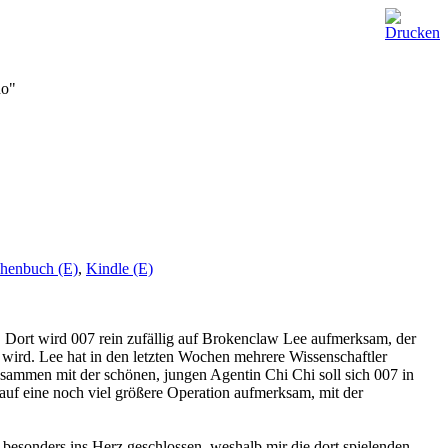
ho"
henbuch (E)
,
Kindle (E)
. Dort wird 007 rein zufällig auf Brokenclaw Lee aufmerksam, der
t wird. Lee hat in den letzten Wochen mehrere Wissenschaftler
ammen mit der schönen, jungen Agentin Chi Chi soll sich 007 in
auf eine noch viel größere Operation aufmerksam, mit der
 besonders ins Herz geschlossen, weshalb mir die dort spielenden