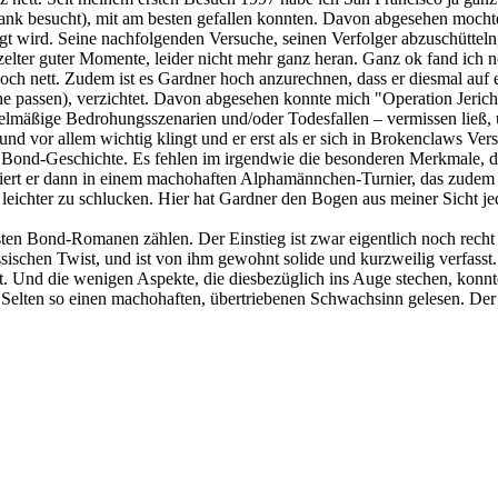
nk besucht), mit am besten gefallen konnten. Davon abgesehen mochte 
t wird. Seine nachfolgenden Versuche, seinen Verfolger abzuschütteln,
elter guter Momente, leider nicht mehr ganz heran. Ganz ok fand ich
och nett. Zudem ist es Gardner hoch anzurechnen, dass er diesmal auf
e passen), verzichtet. Davon abgesehen konnte mich "Operation Jericho
lmäßige Bedrohungsszenarien und/oder Todesfallen – vermissen ließ, un
 und vor allem wichtig klingt und er erst als er sich in Brokenclaws Ve
r Bond-Geschichte. Es fehlen im irgendwie die besonderen Merkmale, d
rt er dann in einem machohaften Alphamännchen-Turnier, das zudem v
eichter zu schlucken. Hier hat Gardner den Bogen aus meiner Sicht je
ten Bond-Romanen zählen. Der Einstieg ist zwar eigentlich noch recht 
ischen Twist, und ist von ihm gewohnt solide und kurzweilig verfasst
. Und die wenigen Aspekte, die diesbezüglich ins Auge stechen, konnte
elten so einen machohaften, übertriebenen Schwachsinn gelesen. Der