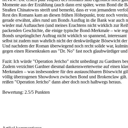
Momente aus der Erzählung (auch dann erst später, wenn Bond die Ba
Straßen Chinatowns streift und bemerkt, dass er von jemandem verfolg
Rest des Romans kam an diesen frühen Höhepunkt, trotz noch vereinz
gerade erwähnt, alles rund um Bonds Ausflug in die Bank war auch n
wieder mal Auftauchen (und meines Erachtens nicht wirklich zur Reih
packenden Geschichte, die einige typische Bond-Merkmale – wie rege
Bonds ursprünglicher Auftrag nicht wirklich so spannend, interessant
selbst ist zudem nun wahrlich nicht der denkwürdigste Bösewicht de
Und nachdem der Roman überwiegend noch recht solide war, kulminie
gegen einen Riesenkraken aus "Dr. No" fast noch glaubwürdiger und l
Fazit:
Ich würde "Operation Jericho" nicht unbedingt zu Gardners bes
Zudem verzichtet Gardner diesmal dankenswerterweise auf einen klass
Merkmalen – was insbesondere für den austauschbaren Bösewicht gilt
völlig überzogenen Showdown zwischen Bond und Brokenclaw gilt. S
reißen "Operation Jericho" dann aber doch noch halbwegs heraus.
Bewertung:
2.5/5 Punkten