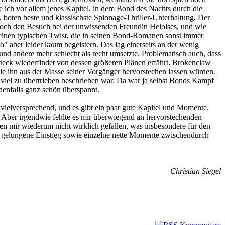
ich vor allem jenes Kapitel, in dem Bond des Nachts durch die
 boten beste und klassischste Spionage-Thriller-Unterhaltung. Der
 noch den Besuch bei der unwissenden Freundin Heloises, und wie
 einen typischen Twist, die in seinen Bond-Romanen sonst immer
" aber leider kaum begeistern. Das lag einerseits an der wenig
d andere mehr schlecht als recht umsetzte. Problematisch auch, dass
rsteck wiederfindet von dessen größeren Plänen erfährt. Brokenclaw
ie ihn aus der Masse seiner Vorgänger hervorstechen lassen würden.
iel zu übertrieben beschrieben war. Da war ja selbst Bonds Kampf
denfalls ganz schön überspannt.
vielversprechend, und es gibt ein paar gute Kapitel und Momente.
. Aber irgendwie fehlte es mir überwiegend an hervorstechenden
n mir wiederum nicht wirklich gefallen, was insbesondere für den
 gelungene Einstieg sowie einzelne nette Momente zwischendurch
Christian Siegel