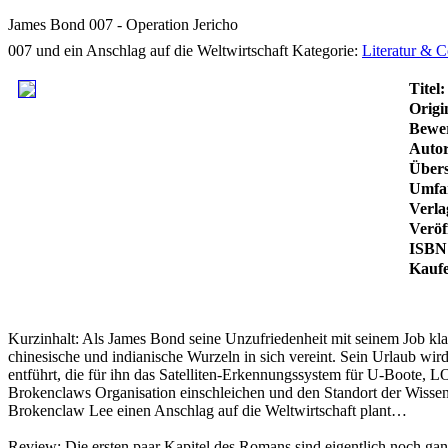
James Bond 007 - Operation Jericho
007 und ein Anschlag auf die Weltwirtschaft
Kategorie:
Literatur & 
Titel:
Origin
Bewe
Autor
Übers
Umfa
Verla
Veröf
ISBN
Kauf
Kurzinhalt:
Als James Bond seine Unzufriedenheit mit seinem Job kla
chinesische und indianische Wurzeln in sich vereint. Sein Urlaub wir
entführt, die für ihn das Satelliten-Erkennungssystem für U-Boot
Brokenclaws Organisation einschleichen und den Standort der Wissens
Brokenclaw Lee einen Anschlag auf die Weltwirtschaft plant…
Review:
Die ersten paar Kapitel des Romans sind eigentlich noch gan