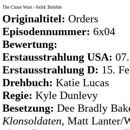
The Clone Wars - 6x04: Befehle
Originaltitel:
Orders
Episodennummer:
6x04
Bewertung:
Erstausstrahlung USA:
07
Erstausstrahlung D:
15. F
Drehbuch:
Katie Lucas
Regie:
Kyle Dunlevy
Besetzung:
Dee Bradly Bake
Klonsoldaten
, Matt Lanter/