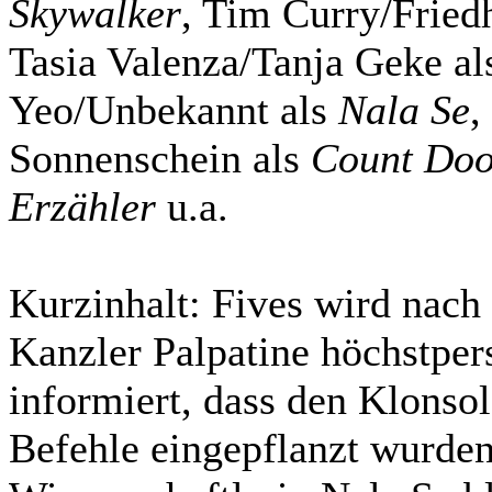
Skywalker
, Tim Curry/Fried
Tasia Valenza/Tanja Geke a
Yeo/Unbekannt als
Nala Se
,
Sonnenschein als
Count Do
Erzähler
u.a.
Kurzinhalt:
Fives wird nach 
Kanzler Palpatine höchstper
informiert, dass den Klonso
Befehle eingepflanzt wurde