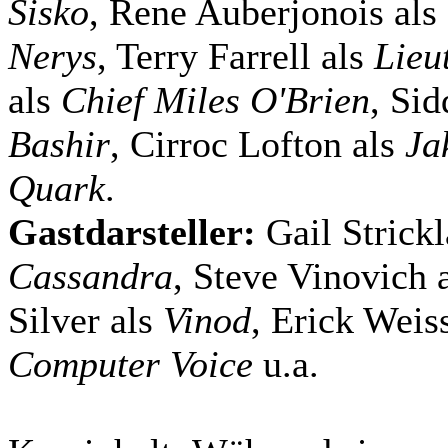
Sisko
, Rene Auberjonois als
Nerys
, Terry Farrell als
Lieu
als
Chief Miles O'Brien
, Sid
Bashir
, Cirroc Lofton als
Ja
Quark
.
Gastdarsteller:
Gail Strick
Cassandra
, Steve Vinovich 
Silver als
Vinod
, Erick Weis
Computer Voice
u.a.