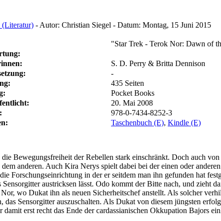
 (Literatur)
-
Autor:
Christian Siegel
-
Datum:
Montag, 15 Juni 2015
"Star Trek - Terok Nor: Dawn of t
rtung:
innen:
S. D. Perry & Britta Dennison
etzung:
-
ng:
435 Seiten
g:
Pocket Books
fentlicht:
20. Mai 2008
:
978-0-7434-8252-3
en:
Taschenbuch (E)
,
Kindle (E)
 die Bewegungsfreiheit der Rebellen stark einschränkt. Doch auch von 
h dem anderen. Auch Kira Nerys spielt dabei bei der einen oder andere
, die Forschungseinrichtung in der er seitdem man ihn gefunden hat fes
s Sensorgitter austricksen lässt. Odo kommt der Bitte nach, und zieht
ok Nor, wo Dukat ihn als neuen Sicherheitschef anstellt. Als solcher verh
, das Sensorgitter auszuschalten. Als Dukat von diesem jüngsten erfolgre
 damit erst recht das Ende der cardassianischen Okkupation Bajors ei