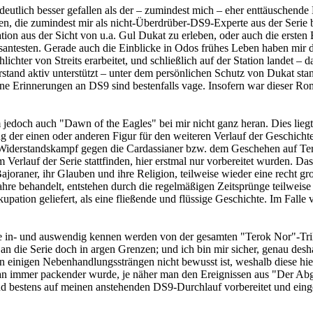
utlich besser gefallen als der – zumindest mich – eher enttäuschende 
en, die zumindest mir als nicht-Überdrüber-DS9-Experte aus der Serie 
pation aus der Sicht von u.a. Gul Dukat zu erleben, oder auch die ers
santesten. Gerade auch die Einblicke in Odos frühes Leben haben mir da
lichter von Streits erarbeitet, und schließlich auf der Station landet – 
erstand aktiv unterstützt – unter dem persönlichen Schutz von Dukat sta
eine Erinnerungen an DS9 sind bestenfalls vage. Insofern war dieser Ro
 jedoch auch "Dawn of the Eagles" bei mir nicht ganz heran. Dies lie
 der einen oder anderen Figur für den weiteren Verlauf der Geschichte 
Widerstandskampf gegen die Cardassianer bzw. dem Geschehen auf Te
 Verlauf der Serie stattfinden, hier erstmal nur vorbereitet wurden. D
joraner, ihr Glauben und ihre Religion, teilweise wieder eine recht gro
hre behandelt, entstehen durch die regelmäßigen Zeitsprünge teilweise
pation geliefert, als eine fließende und flüssige Geschichte. Im Fall
n- und auswendig kennen werden von der gesamten "Terok Nor"-Trilogi
n die Serie doch in argen Grenzen; und ich bin mir sicher, genau desh
n einigen Nebenhandlungssträngen nicht bewusst ist, weshalb diese hier
man immer packender wurde, je näher man den Ereignissen aus "Der Ab
und bestens auf meinen anstehenden DS9-Durchlauf vorbereitet und eing