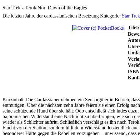
Star Trek - Terok Nor: Dawn of the Eagles
Die letzten Jahre der cardassianischen Besetzung
Kategorie:
Star Trek
Titel:
Bewe
Autor
Übers
Umfa
Verla
Veröf
ISBN
Kauf
Kurzinhalt:
Die Cardassianer nehmen ein Sensorgitter in Betrieb, dass
entmutigen. Über die nächsten zehn Jahre feiern sie einen Erfolg nac
seine schützende Hand über sie hält. Odo entschließt sich indes dazu
bajoranischen Widerstand eine Nachricht zu überbringen, wie sich da
wieder als Schlichter auftritt. Schließlich verschlägt es ihn nach Ter
Flucht von der Station, sondern hilft dem Widerstand letztendlich auch
besonderer Härte gegen die Rebellen vorzugehen – unwissend, dass er