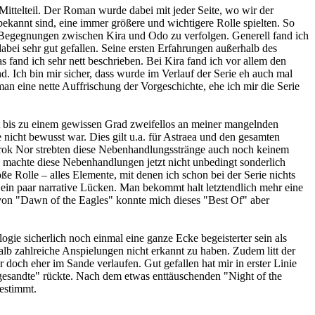
Mittelteil. Der Roman wurde dabei mit jeder Seite, wo wir der
bekannt sind, eine immer größere und wichtigere Rolle spielten. So
ten Begegnungen zwischen Kira und Odo zu verfolgen. Generell fand ich
bei sehr gut gefallen. Seine ersten Erfahrungen außerhalb des
das fand ich sehr nett beschrieben. Bei Kira fand ich vor allem den
nd. Ich bin mir sicher, dass wurde im Verlauf der Serie eh auch mal
man eine nette Auffrischung der Vorgeschichte, ehe ich mir die Serie
gt bis zu einem gewissen Grad zweifellos an meiner mangelnden
nicht bewusst war. Dies gilt u.a. für Astraea und den gesamten
rok Nor strebten diese Nebenhandlungsstränge auch noch keinem
as machte diese Nebenhandlungen jetzt nicht unbedingt sonderlich
ße Rolle – alles Elemente, mit denen ich schon bei der Serie nichts
 ein paar narrative Lücken. Man bekommt halt letztendlich mehr eine
e von "Dawn of the Eagles" konnte mich dieses "Best Of" aber
e sicherlich noch einmal eine ganze Ecke begeisterter sein als
alb zahlreiche Anspielungen nicht erkannt zu haben. Zudem litt der
 doch eher im Sande verlaufen. Gut gefallen hat mir in erster Linie
gesandte" rückte. Nach dem etwas enttäuschenden "Night of the
estimmt.