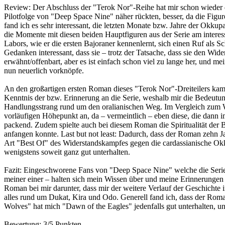
Review:
Der Abschluss der "Terok Nor"-Reihe hat mir schon wieder de
Pilotfolge von "Deep Space Nine" näher rückten, besser, da die Figur
fand ich es sehr interessant, die letzten Monate bzw. Jahre der Okku
die Momente mit diesen beiden Hauptfiguren aus der Serie am interes
Labors, wie er die ersten Bajoraner kennenlernt, sich einen Ruf als Sch
Gedanken interessant, dass sie – trotz der Tatsache, dass sie den Wid
erwähnt/offenbart, aber es ist einfach schon viel zu lange her, und m
nun neuerlich vorknöpfe.
An den großartigen ersten Roman dieses "Terok Nor"-Dreiteilers kam
Kenntnis der bzw. Erinnerung an die Serie, weshalb mir die Bedeutung
Handlungsstrang rund um den oralianischen Weg. Im Vergleich zum 
vorläufigen Höhepunkt an, da – vermeintlich – eben diese, die dann im
packend. Zudem spielte auch bei diesem Roman die Spiritualität der Ba
anfangen konnte. Last but not least: Dadurch, dass der Roman zehn Ja
Art "Best Of" des Widerstandskampfes gegen die cardassianische Okku
wenigstens soweit ganz gut unterhalten.
Fazit:
Eingeschworene Fans von "Deep Space Nine" welche die Serie i
meiner einer – halten sich mein Wissen über und meine Erinnerungen a
Roman bei mir darunter, dass mir der weitere Verlauf der Geschichte i
alles rund um Dukat, Kira und Odo. Generell fand ich, dass der Ro
Wolves" hat mich "Dawn of the Eagles" jedenfalls gut unterhalten, 
Bewertung:
3/5 Punkten