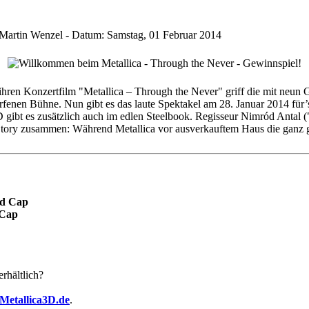
Martin Wenzel
-
Datum:
Samstag, 01 Februar 2014
 ihren Konzertfilm "Metallica – Through the Never" griff die mit ne
worfenen Bühne. Nun gibt es das laute Spektakel am 28. Januar 2014 fü
bt es zusätzlich auch im edlen Steelbook. Regisseur Nimród Antal ("P
n Story zusammen: Während Metallica vor ausverkauftem Haus die ganz 
nd Cap
 Cap
rhältlich?
Metallica3D.de
.