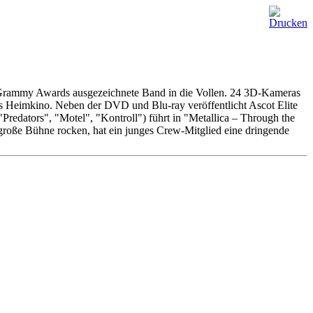
un Grammy Awards ausgezeichnete Band in die Vollen. 24 3D-Kameras
r’s Heimkino. Neben der DVD und Blu-ray veröffentlicht Ascot Elite
redators", "Motel", "Kontroll") führt in "Metallica – Through the
große Bühne rocken, hat ein junges Crew-Mitglied eine dringende