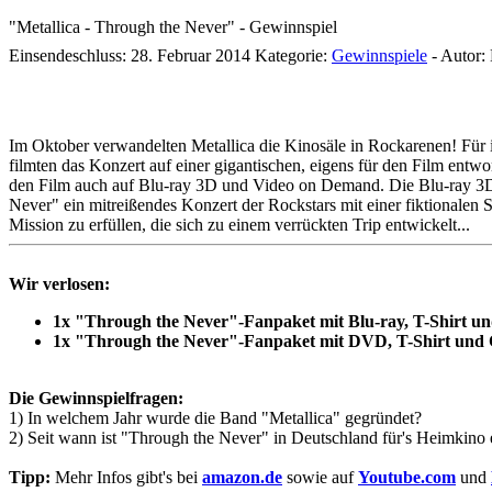
"Metallica - Through the Never" - Gewinnspiel
Einsendeschluss: 28. Februar 2014
Kategorie:
Gewinnspiele
-
Autor:
Im Oktober verwandelten Metallica die Kinosäle in Rockarenen! Für
filmten das Konzert auf einer gigantischen, eigens für den Film ent
den Film auch auf Blu-ray 3D und Video on Demand. Die Blu-ray 3D gi
Never" ein mitreißendes Konzert der Rockstars mit einer fiktionale
Mission zu erfüllen, die sich zu einem verrückten Trip entwickelt...
Wir verlosen:
1x "Through the Never"-Fanpaket mit Blu-ray, T-Shirt u
1x "Through the Never"-Fanpaket mit DVD, T-Shirt und
Die Gewinnspielfragen:
1) In welchem Jahr wurde die Band "Metallica" gegründet?
2) Seit wann ist "Through the Never" in Deutschland für's Heimkino e
Tipp:
Mehr Infos gibt's bei
amazon.de
sowie auf
Youtube.com
und