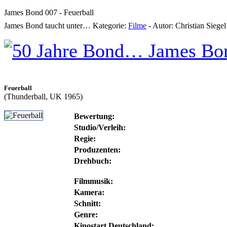
James Bond 007 - Feuerball
James Bond taucht unter…
Kategorie:
Filme
-
Autor:
Christian Siegel
Feuerball
(Thunderball, UK 1965)
Bewertung:
Studio/Verleih:
Regie:
Produzenten:
Drehbuch:
Filmmusik:
Kamera:
Schnitt:
Genre:
Kinostart Deutschland: