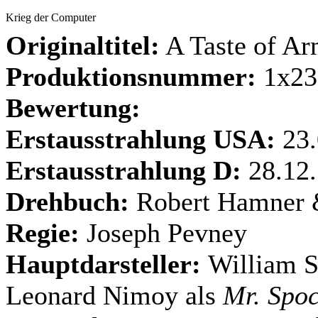
Krieg der Computer
Originaltitel:
A Taste of A
Produktionsnummer:
1x23
Bewertung:
Erstausstrahlung USA:
23
Erstausstrahlung D:
28.12
Drehbuch:
Robert Hamner 
Regie:
Joseph Pevney
Hauptdarsteller:
William S
Leonard Nimoy als
Mr. Spo