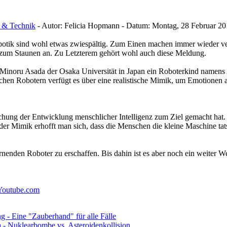
t & Technik
-
Autor:
Felicia Hopmann
-
Datum:
Montag, 28 Februar 20
botik sind wohl etwas zwiespältig. Zum Einen machen immer wieder v
 zum Staunen an. Zu Letzterem gehört wohl auch diese Meldung.
oru Asada der Osaka Universität in Japan ein Roboterkind namens Affe
ichen Robotern verfügt es über eine realistische Mimik, um Emotionen
orschung der Entwicklung menschlicher Intelligenz zum Ziel gemacht ha
er Mimik erhofft man sich, dass die Menschen die kleine Maschine tat
nenden Roboter zu erschaffen. Bis dahin ist es aber noch ein weiter We
Youtube.com
 - Eine "Zauberhand" für alle Fälle
 - Nuklearbombe vs. Asteroidenkollision