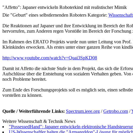
"Affetto": Japaner entwickeln Roboterkind mit realistischer Mimik
Die "Geburt" eines selbstlernenden Roboters
Kategorie:
Wissenschaf
Die Reaktionen auf Japaner und ihre Entwicklung im Bereich der Ro
hervorrufen, zum Anderen regen Vorstöße im Bereich der Forschung
Im Rahmen des ERATO Projekts wurde nun unter Leitung von Prof. Min
Kleinkindes erwecken. Als erstes unter einer ganzen Reihe von kindl
http://www.youtube.com/watch?v=Quai3SpKD08
Damit ist Affetto die nächste Stufe in dem Projekt, das sich die Erf
Aufschlüsse über die Entstehung von sozialem Verhalten geben. Von d
noch Probleme bereitet.
Zum Ende des Forschungsprojekts soll es möglich sein, einen selbstler
vorstellen zu können.
Quelle / Weiterführende Links:
Spectrum.ieee.org
/
Getrobo.com
/
Weitere Wissenschaft & Technik News
"PossessedHand": Japaner entwickeln elektronische Handsteuerung
US-Wissenschaftler halten die "Armageddon"-Lösung für möglich