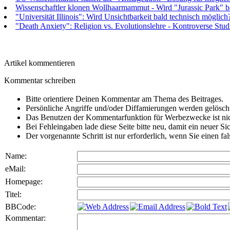
Wissenschaftler klonen Wollhaarmammut - Wird "Jurassic Park" ba
"Universität Illinois": Wird Unsichtbarkeit bald technisch möglic
"Death Anxiety": Religion vs. Evolutionslehre - Kontroverse Stud
Artikel kommentieren
Kommentar schreiben
Bitte orientiere Deinen Kommentar am Thema des Beitrages.
Persönliche Angriffe und/oder Diffamierungen werden gelösch
Das Benutzen der Kommentarfunktion für Werbezwecke ist nic
Bei Fehleingaben lade diese Seite bitte neu, damit ein neuer Si
Der vorgenannte Schritt ist nur erforderlich, wenn Sie einen f
Name:
eMail:
Homepage:
Titel:
BBCode:
Kommentar: