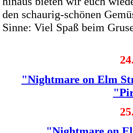
hinaus bieten wir euch wied
den schaurig-schönen Gemüs
Sinne: Viel Spaß beim Gruse
24
"Nightmare on Elm St
"Pi
25
"Nightmare on El