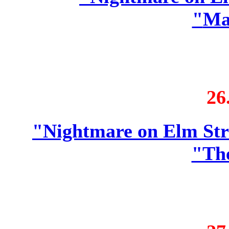
"
Ma
26
"Nightmare on Elm Stre
"Th