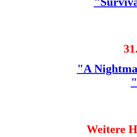
"Surviva
31
"A Nightma
"
Weitere H