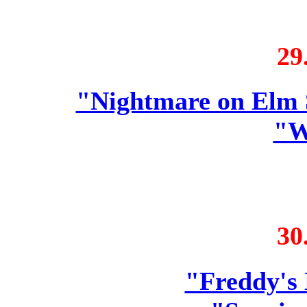
29
"Nightmare on Elm S
"W
30
"Freddy's