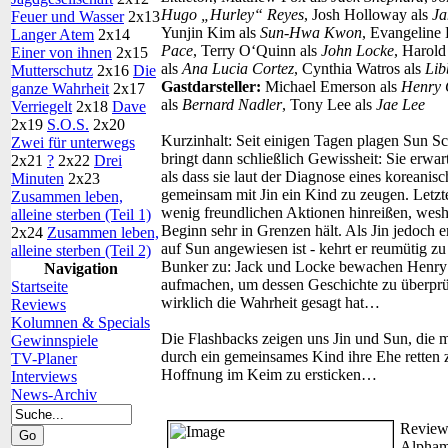
Hugo „Hurley“ Reyes
, Josh Holloway als
Ja
Feuer und Wasser
2x13
Yunjin Kim als
Sun-Hwa Kwon
, Evangeline 
Langer Atem
2x14
Pace
, Terry O‘Quinn als
John Locke
, Harold
Einer von ihnen
2x15
als
Ana Lucia Cortez
, Cynthia Watros als
Lib
Mutterschutz
2x16
Die
Gastdarsteller:
Michael Emerson als
Henry 
ganze Wahrheit
2x17
als
Bernard Nadler
, Tony Lee als
Jae Lee
Verriegelt
2x18
Dave
2x19
S.O.S.
2x20
Kurzinhalt:
Seit einigen Tagen plagen Sun Sc
Zwei für unterwegs
bringt dann schließlich Gewissheit: Sie erwar
2x21
?
2x22
Drei
als dass sie laut der Diagnose eines koreanisc
Minuten
2x23
gemeinsam mit Jin ein Kind zu zeugen. Letzte
Zusammen leben,
wenig freundlichen Aktionen hinreißen, wesh
alleine sterben (Teil 1)
Beginn sehr in Grenzen hält. Als Jin jedoch er
2x24
Zusammen leben,
auf Sun angewiesen ist - kehrt er reumütig z
alleine sterben (Teil 2)
Bunker zu: Jack und Locke bewachen Henry 
Navigation
aufmachen, um dessen Geschichte zu überprüfe
Startseite
wirklich die Wahrheit gesagt hat…
Reviews
Kolumnen & Specials
Die Flashbacks zeigen uns Jin und Sun, die mi
Gewinnspiele
durch ein gemeinsames Kind ihre Ehe retten 
TV-Planer
Hoffnung im Keim zu ersticken…
Interviews
News-Archiv
Review
Alpham