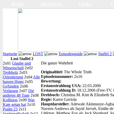
HOME
PROJEKTE
LINKS
C
Startseite
LOST
Episodenguide
Staffel 2
Lost Staffel 2
Die ganze Wahrheit
2x01
Glaube und
Wissenschaft
2x02
Originaltitel:
The Whole Truth
Treibholz
2x03
Episodennummer:
2x16
Orientierung
2x04
Alle
Bewertung:
hassen Hugo
2x05
Erstausstrahlung USA:
22.03.2006
Gefunden
2x06
Erstausstrahlung D:
18.12.2006 (Free-TV, 
Verlassen
2x07
Die
Drehbuch:
Christina M. Kim & Elizabeth Sa
anderen 48 Tage
2x08
Regie:
Karen Gaviola
Kollision
2x09
Was
Hauptdarsteller:
Adewale Akinnuoye-Agbaj
Kate getan hat
2x10
Naveen Andrews als
Sayid Jarrah
, Emilie d
Psalm 23
2x11
Littleton
, Matthew Fox als
Jack Shephard
, J
Jagdgesellschaft
2x12