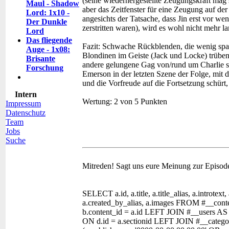
(seine wiederhergestellte Zeugungskraft mag s
Maul - Shadow
aber das Zeitfenster für eine Zeugung auf de
Lord: 1x10 -
angesichts der Tatsache, dass Jin erst vor we
Der Dunkle
zerstritten waren), wird es wohl nicht mehr
Lord
Das fliegende
Fazit:
Schwache Rückblenden, die wenig span
Auge - 1x08:
Blondinen im Geiste (Jack und Locke) trüben
Brisante
andere gelungene Gag von/rund um Charlie s
Forschung
Emerson in der letzten Szene der Folge, mit 
und die Vorfreude auf die Fortsetzung schürt
Intern
Wertung:
2 von 5 Punkten
Impressum
Datenschutz
Team
Jobs
Suche
Mitreden!
Sagt uns eure Meinung zur Episod
SELECT a.id, a.title, a.title_alias, a.introtext,
a.created_by_alias, a.images FROM #__con
b.content_id = a.id LEFT JOIN #__users AS
ON d.id = a.sectionid LEFT JOIN #__categor