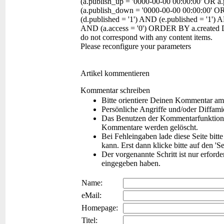
(a.publish_up = '0000-00-00 00:00:00' OR a
(a.publish_down = '0000-00-00 00:00:00' O
(d.published = '1') AND (e.published = '1') 
AND (a.access = '0') ORDER BY a.created 
do not correspond with any content items.
Please reconfigure your parameters
Artikel kommentieren
Kommentar schreiben
Bitte orientiere Deinen Kommentar am
Persönliche Angriffe und/oder Diffam
Das Benutzen der Kommentarfunktion f
Kommentare werden gelöscht.
Bei Fehleingaben lade diese Seite bitt
kann. Erst dann klicke bitte auf den 'S
Der vorgenannte Schritt ist nur erford
eingegeben haben.
Name:
eMail:
Homepage:
Titel: