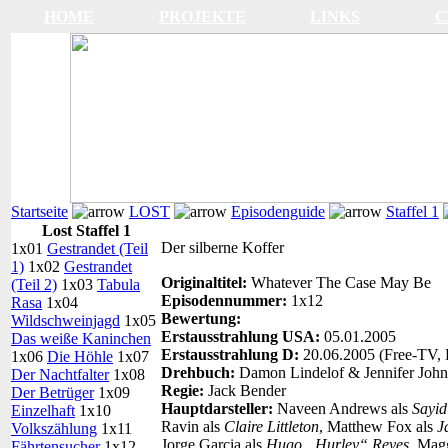
HOME
PROJEKTE
LINKS
C
Startseite
LOST
Episodenguide
Staffel 1
Lost Staffel 1
Der silberne Koffer
1x01
Gestrandet (Teil
1)
1x02
Gestrandet
Originaltitel:
Whatever The Case May Be
(Teil 2)
1x03
Tabula
Episodennummer:
1x12
Rasa
1x04
Bewertung:
Wildschweinjagd
1x05
Erstausstrahlung USA:
05.01.2005
Das weiße Kaninchen
Erstausstrahlung D:
20.06.2005 (Free-TV, 
1x06
Die Höhle
1x07
Drehbuch:
Damon Lindelof & Jennifer Joh
Der Nachtfalter
1x08
Regie:
Jack Bender
Der Betrüger
1x09
Hauptdarsteller:
Naveen Andrews als
Sayid
Einzelhaft
1x10
Ravin als
Claire Littleton
, Matthew Fox als
J
Volkszählung
1x11
Jorge Garcia als
Hugo „Hurley“ Reyes
, Mag
Fährtensucher
1x12