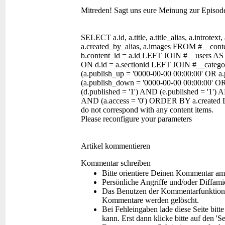
Mitreden!
Sagt uns eure Meinung zur Episod
SELECT a.id, a.title, a.title_alias, a.introtext,
a.created_by_alias, a.images FROM #__con
b.content_id = a.id LEFT JOIN #__users AS
ON d.id = a.sectionid LEFT JOIN #__categor
(a.publish_up = '0000-00-00 00:00:00' OR a
(a.publish_down = '0000-00-00 00:00:00' O
(d.published = '1') AND (e.published = '1') 
AND (a.access = '0') ORDER BY a.created 
do not correspond with any content items.
Please reconfigure your parameters
Artikel kommentieren
Kommentar schreiben
Bitte orientiere Deinen Kommentar am
Persönliche Angriffe und/oder Diffam
Das Benutzen der Kommentarfunktion f
Kommentare werden gelöscht.
Bei Fehleingaben lade diese Seite bitt
kann. Erst dann klicke bitte auf den 'S