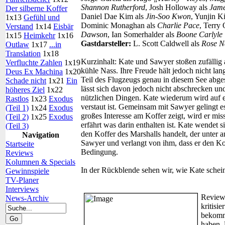
Shannon Rutherford
, Josh Holloway als
Jame
Der silberne Koffer
Daniel Dae Kim als
Jin-Soo Kwon
, Yunjin K
1x13
Gefühl und
Dominic Monaghan als
Charlie Pace
, Terry
Verstand
1x14
Eisbär
Dawson
, Ian Somerhalder als
Boone Carlyle
1x15
Heimkehr
1x16
Gastdarsteller:
L. Scott Caldwell als
Rose N
Outlaw
1x17
...in
Translation
1x18
Kurzinhalt:
Kate und Sawyer stoßen zufällig a
Verfluchte Zahlen
1x19
kühle Nass. Ihre Freude hält jedoch nicht lan
Deus Ex Machina
1x20
Teil des Flugzeugs genau in diesem See abges
Schade nicht
1x21
Ein
lässt sich davon jedoch nicht abschrecken u
höheres Ziel
1x22
nützlichen Dingen. Kate wiederum wird auf e
Rastlos
1x23
Exodus
verstaut ist. Gemeinsam mit Sawyer gelingt es
(Teil 1)
1x24
Exodus
großes Interesse am Koffer zeigt, wird er miss
(Teil 2)
1x25
Exodus
erfährt was darin enthalten ist. Kate wendet 
(Teil 3)
den Koffer des Marshalls handelt, der unter 
Navigation
Sawyer und verlangt von ihm, dass er den Kof
Startseite
Bedingung.
Reviews
Kolumnen & Specials
In der Rückblende sehen wir, wie Kate schei
Gewinnspiele
TV-Planer
Interviews
Review
News-Archiv
kritisi
bekomm
haben. 