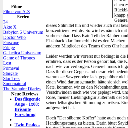
einen z
Filme
Rückble
Filme von A-Z
knapp g
Serien
Generel
24
dieses Stilmittel hin und wieder auch mal bei
Akte X
konzentrieren würde. So wird es nämlich mit
Babylon 5 Universum
vorhersehbar: Dass Kate Teil der Räuberbande
Doctor Who
Flashback klar. Immerhin ist es den Machern 
Farscape
anderen Mitglieder des Teams übers Ohr haut
Fringe
Galactica Universum
Leider werden wir vorerst nur bedingt in di
Game of Thrones
erfahren, dass es der Person gehört hat, die Ka
Lost
nach wie vor verborgen. Generell muss ich ge
Primeval
Dass ihr dieser Gegenstand derart viel bedeu
Stargate
warum sie Sawyer oder Jack gegenüber nicht ei
Star Trek
einen Wind darum gemacht, hätte sie sich wo
Supernatural
Kate, kommen wir zu den Nebenhandlungen. In
The Vampire Diaries
Verschwinden nach wie vor geplagt wird, und 
Neue Reviews
Rose, meiner Lieblingsfigur außerhalb der St
Das fliegende
seiner lethargischen Stimmung zu reißen. Ein
Auge - 1x08:
aufgewertet hat.
Brisante
Forschung
Doch "Der silberne Koffer" hatte auch noch 
Handlungsstrang zu bieten. Darin bittet Say
Twin Peaks -