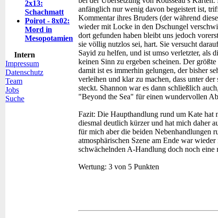
bei der Übersetzung von Rousseau’s Karten.
2x13:
anfänglich nur wenig davon begeistert ist, triff
Schachmatt
Kommentar ihres Bruders (der während dies
Poirot - 8x02:
wieder mit Locke in den Dschungel verschwi
Mord in
dort gefunden haben bleibt uns jedoch vorers
Mesopotamien
sie völlig nutzlos sei, hart. Sie versucht darau
Sayid zu helfen, und ist umso verletzter, als 
Intern
keinen Sinn zu ergeben scheinen. Der größte 
Impressum
damit ist es immerhin gelungen, der bisher se
Datenschutz
verleihen und klar zu machen, dass unter de
Team
steckt. Shannon war es dann schließlich auc
Jobs
"Beyond the Sea" für einen wundervollen Abs
Suche
Fazit:
Die Haupthandlung rund um Kate hat mi
diesmal deutlich kürzer und hat mich daher 
für mich aber die beiden Nebenhandlungen r
atmosphärischen Szene am Ende war wieder ma
schwächelnden A-Handlung doch noch eine r
Wertung:
3 von 5 Punkten