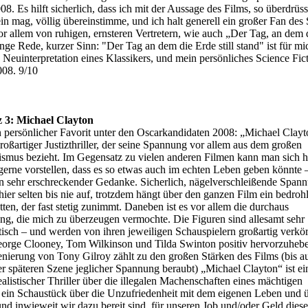
8. Es hilft sicherlich, dass ich mit der Aussage des Films, so überdrüs
ein mag, völlig übereinstimme, und ich halt generell ein großer Fan des
or allem von ruhigen, ernsteren Vertretern, wie auch „Der Tag, an dem 
 Lange Rede, kurzer Sinn: "Der Tag an dem die Erde still stand" ist für mi
Neuinterpretation eines Klassikers, und mein persönliches Science Fict
008. 9/10
z 3: Michael Clayton
 persönlicher Favorit unter den Oscarkandidaten 2008: „Michael Clayto
roßartiger Justizthriller, der seine Spannung vor allem aus dem großen
ismus bezieht. Im Gegensatz zu vielen anderen Filmen kann man sich h
gerne vorstellen, dass es so etwas auch im echten Leben geben könnte 
ein sehr erschreckender Gedanke. Sicherlich, nägelverschleißende Span
hier selten bis nie auf, trotzdem hängt über den ganzen Film ein bedroh
ten, der fast stetig zunimmt. Daneben ist es vor allem die durchaus
g, die mich zu überzeugen vermochte. Die Figuren sind allesamt sehr
stisch – und werden von ihren jeweiligen Schauspielern großartig verkör
orge Clooney, Tom Wilkinson und Tilda Swinton positiv hervorzuhebe
zenierung von Tony Gilroy zählt zu den großen Stärken des Films (bis a
ner späteren Szene jeglicher Spannung beraubt) „Michael Clayton“ ist ein
 realistischer Thriller über die illegalen Machenschaften eines mächtigen
 ein Schaustück über die Unzufriedenheit mit dem eigenen Leben und 
nd inwieweit wir dazu bereit sind, für unseren Job und/oder Geld diese