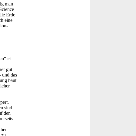
sig man
 Science
die Erde
ch eine
ion-
n“ ist
ier gut
– und das
nung baut
licher
pert,
n sind.
uf den
erseits
über
 zu