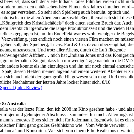
st bewusst, dass sich der vierte Indiana Jones-Film bei vielen nicht in d
 sondern unter den enttäuschendsten Filmen des Jahres einreihen wird –
 es sogar verstehen. So sehr sich Spielberg auch bemüht, optisch und
natorisch an die alten Abenteuer anzuschließen, thematisch stellt diese 
„Königreich des Kristallschädels“ doch einen starken Bruch dar. Auch
dem Drehbuch irgendwie die lange Produktionszeit und die vielen Hän
h die es gegangen ist, an. Im Endeffekt war es wohl weniger die Begei
e Verzweiflung, jetzt endlich noch einen vierten Film machen zu müssen 
 geben soll, der Spielberg, Lucas, Ford & Co. davon überzeugt hat, die
ssung umzusetzen. Und trotz aller Aliens, durch die Luft fliegende
eschwingender Äffchen… mich hat „Indiana Jones und das Königreich
tig gut unterhalten. So gut, dass ich nur wenige Tage nachdem die DVD 
icht anders konnte als ihn einzulegen und ihn mir noch einmal anzusehe
ch Spaß, diesen Helden meiner Jugend auf einem weiteren Abenteuer zu
 an sich auch nicht der ganz große Hit gewesen sein mag. Und trotz alle
tliche Nachahmer der letzten Jahre locker hinter sich. 8/10
Special (inkl. Review)
z 8: Australia
ralia war der letzte Film, den ich 2008 im Kino gesehen habe - und als 
würdiger und gelungener Abschluss - zumindest für mich. Allerdings ist
mann's neuestes Epos sicher nicht für Jedermann. Irgendwie ist es ein s
odischer Film: ganz großes Gefühlskino wie "Vom Winde verweht",
ablanca" und Konsorten. Wer sich von einem Film Realismus erwartet, i