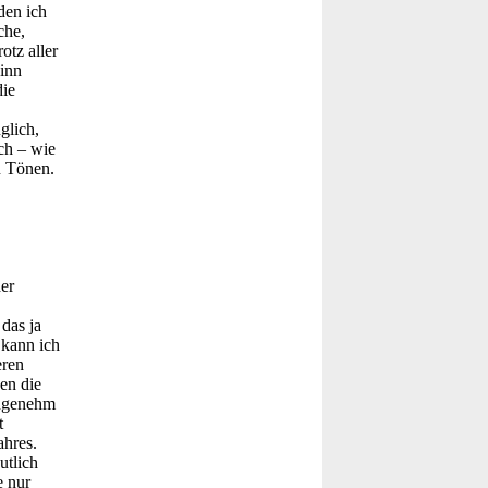
den ich
che,
otz aller
ginn
die
glich,
ch – wie
n Tönen.
er
 das ja
 kann ich
eren
en die
angenehm
t
ahres.
utlich
e nur