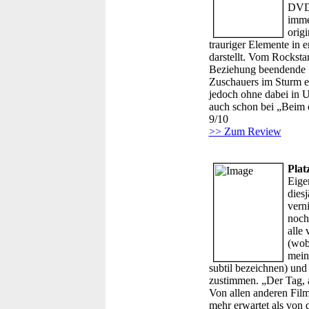
DVD-
imme
origi
trauriger Elemente in 
darstellt. Vom Rocksta
Beziehung beendende S
Zuschauers im Sturm e
jedoch ohne dabei in U
auch schon bei „Beim 
9/10
>> Zum Review
Plat
Eige
diesj
verni
noch
alle 
(wob
mein
subtil bezeichnen) und
zustimmen. „Der Tag, a
Von allen anderen Filme
mehr erwartet als von