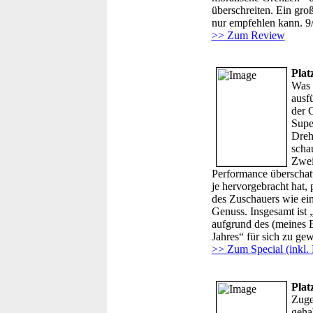
überschreiten. Ein groß
nur empfehlen kann. 9
>> Zum Review
Plat
Was 
ausfü
der 
Supe
Dreh
scha
Zwei
Performance überschatt
je hervorgebracht hat,
des Zuschauers wie ein
Genuss. Insgesamt ist 
aufgrund des (meines E
Jahres“ für sich zu ge
>> Zum Special (inkl.
Plat
Zuge
geha