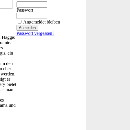
Passwort
Angemeldet bleiben
Passwort vergessen?
l Haggis
onnte.
es
is, ein
 um den
n eher
 werden,
igt er
ry bietet
was man
es
drama und