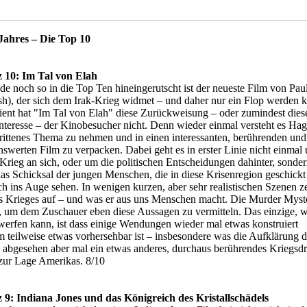
Jahres – Die Top 10
z 10: Im Tal von Elah
de noch so in die Top Ten hineingerutscht ist der neueste Film von Pau
sh), der sich dem Irak-Krieg widmet – und daher nur ein Flop werden k
ient hat "Im Tal von Elah" diese Zurückweisung – oder zumindest dies
nteresse – der Kinobesucher nicht. Denn wieder einmal versteht es Hagg
rittenes Thema zu nehmen und in einen interessanten, berührenden und
nswerten Film zu verpacken. Dabei geht es in erster Linie nicht einmal
-Krieg an sich, oder um die politischen Entscheidungen dahinter, sonder
as Schicksal der jungen Menschen, die in diese Krisenregion geschickt
ch ins Auge sehen. In wenigen kurzen, aber sehr realistischen Szenen ze
es Krieges auf – und was er aus uns Menschen macht. Die Murder Myste
 um dem Zuschauer eben diese Aussagen zu vermitteln. Das einzige, 
erfen kann, ist dass einige Wendungen wieder mal etwas konstruiert
m teilweise etwas vorhersehbar ist – insbesondere was die Aufklärung d
n abgesehen aber mal ein etwas anderes, durchaus berührendes Kriegs
 zur Lage Amerikas. 8/10
z 9: Indiana Jones und das Königreich des Kristallschädels