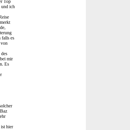
er Top
 und ich
Reise
 merkt
de,
sterung
falls es
 von
 des
bei mir
n. Es
r
solcher
 Baz
ehr
st hier