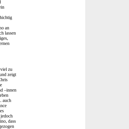
d
ein
hichtig
no an
ch lassen
iges,
ernen
viel zu
und zeigt
hris
te
nd –innen
Neben
a. auch
ince
es
 jedoch
ino, dass
 gezogen