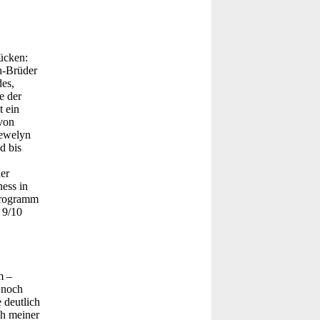
ücken:
en-Brüder
des,
e der
t ein
von
lewelyn
d bis
er
ess in
tprogramm
 9/10
m –
 noch
 deutlich
ch meiner