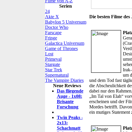
Filme von A-Z
Serien
24
Akte X
Die besten Filme des 
Babylon 5 Universum
Doctor Who
Farscape
Plat
Fringe
Gera
Galactica Universum
(Cra
Game of Thrones
Verd
Lost
Desi
Primeval
umst
Stargate
sehe
Star Trek
Irak
Supernatural
um d
The Vampire Diaries
und dem Tod fast tägli
Neue Reviews
die Abscheulichkeit d
Das fliegende
dabei nur den Rahmen,
Auge - 1x08:
„Im Tal von Elah“ vorw
Brisante
erscheinen und der Fil
Forschung
Mordes betrifft. Davo
ein mutiges Statement
Twin Peaks -
2x13:
Schachmatt
Plat