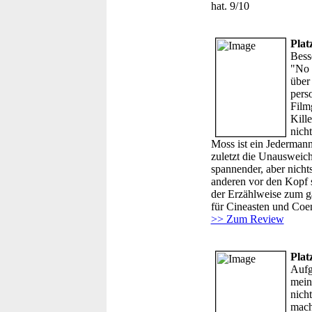
hat. 9/10
Plat
Bess
"No 
über
pers
Film
Kill
nich
Moss ist ein Jedermann,
zuletzt die Unausweichl
spannender, aber nicht
anderen vor den Kopf 
der Erzählweise zum ga
für Cineasten und Coen
>> Zum Review
Plat
Aufg
mein
nicht
mach