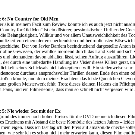
z 6: No Country for Old Men
er als in meinem Fazit zum Review könnte ich es auch jetzt nicht ausdr
Country for Old Men" ist ein düsterer, pessimistischer Thriller der Co
 die Belanglosigkeit, Willkür und vor allem Unausweichlichkeit des To
onifiziert von einem der erscheckendsten und bedrohlichsten Bösewicht
geschichte. Der von Javier Bardem beeindruckend dargestellte Anton is
er ohne Gewissen, der wahllos mordend durch das Land zieht und sich 
ts und niemandem davon abhalten lässt, seinen Auftrag auszuführen. L
 der durch eine unbedarfte Handlung ins Visier dieses Killers gerät, un
ichkeit seines Schicksals nicht akzeptieren will. Ein stellenweise sehr
sdestotrotz durchaus anspruchsvoller Thriller, dessen Ende den einen od
stoßen könnte, und dem meines Erachtens das letzte Quentchen Clevern
nz großen Meisterwerk fehlt. Trotz dieses kleinen Hakens ein Pflich
-Fans, und ein Filmerlebnis, dass man so schnell nicht vergessen wird.
z 5: Nie wieder Sex mit der Ex
rund des immer noch hohen Preises für die DVD nenne ich diesen Fil
es Erachtens mit Abstand die beste Komödie des letzten Jahres – leider
 mein eigen. Dass ich fast täglich den Preis auf amazon.de checke sollte
en, wie sehr ich es schon nicht mehr erwarten kann, diesen Film endli