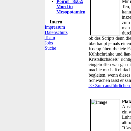
Poirot - 8x02:
Mir i
Mord in
Ten,
Mesopotamien
kann
insze
Intern
zum 
Impressum
man 
Datenschutz
durc
Team
ob des Scripts denn di
Jobs
überhaupt jemals einen
Suche
Koepp überarbeitete Fa
Kühlschränke und lian
Kristallschädels“ rich
eingetroffen war gar n
machte mir halt einfa
begleiten, wenn dieses
Schwächen lässt er säm
>> Zum ausführlichen 
Plat
Aust
ein 
Luhr
altm
"Cas