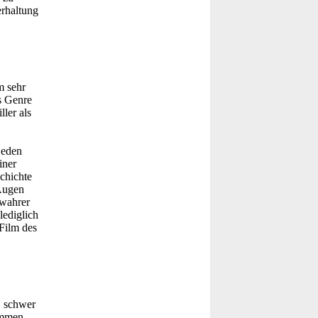
erhaltung
m sehr
as Genre
ler als
jeden
iner
chichte
 Augen
 wahrer
lediglich
 Film des
, schwer
immen.