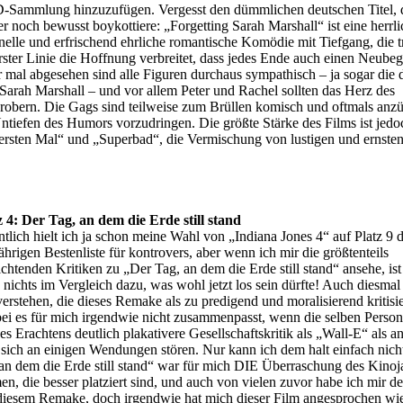
Sammlung hinzuzufügen. Vergesst den dümmlichen deutschen Titel, 
r noch bewusst boykottiere: „Forgetting Sarah Marshall“ ist eine herrli
nelle und erfrischend ehrliche romantische Komödie mit Tiefgang, die tr
erster Linie die Hoffnung verbreitet, dass jedes Ende auch einen Neube
r mal abgesehen sind alle Figuren durchaus sympathisch – ja sogar die 
arah Marshall – und vor allem Peter und Rachel sollten das Herz des
robern. Die Gags sind teilweise zum Brüllen komisch und oftmals anzü
ntiefen des Humors vorzudringen. Die größte Stärke des Films ist jedo
ersten Mal“ und „Superbad“, die Vermischung von lustigen und ernste
z 4: Der Tag, an dem die Erde still stand
ntlich hielt ich ja schon meine Wahl von „Indiana Jones 4“ auf Platz 9 d
ährigen Bestenliste für kontrovers, aber wenn ich mir die größtenteils
chtenden Kritiken zu „Der Tag, an dem die Erde still stand“ ansehe, ist
 nichts im Vergleich dazu, was wohl jetzt los sein dürfte! Auch diesmal
verstehen, die dieses Remake als zu predigend und moralisierend kritisi
ei es für mich irgendwie nicht zusammenpasst, wenn die selben Person
es Erachtens deutlich plakativere Gesellschaftskritik als „Wall-E“ als 
 sich an einigen Wendungen stören. Nur kann ich dem halt einfach nich
n dem die Erde still stand“ war für mich DIE Überraschung des Kinoj
n, die besser platziert sind, und auch von vielen zuvor habe ich mir de
 diesem Remake, doch irgendwie hat mich dieser Film angesprochen wi