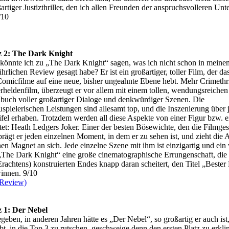
artiger Justizthriller, den ich allen Freunden der anspruchsvolleren Unt
/10
z 2: The Dark Knight
könnte ich zu „The Dark Knight“ sagen, was ich nicht schon in meine
hrlichen Review gesagt habe? Er ist ein großartiger, toller Film, der d
Comicfilme auf eine neue, bisher ungeahnte Ebene hebt. Mehr Crimethril
rheldenfilm, überzeugt er vor allem mit einem tollen, wendungsreichen
buch voller großartiger Dialoge und denkwürdiger Szenen. Die
uspielerischen Leistungen sind allesamt top, und die Inszenierung über 
fel erhaben. Trotzdem werden all diese Aspekte von einer Figur bzw. e
et: Heath Ledgers Joker. Einer der besten Bösewichte, den die Filmges
 prägt er jeden einzelnen Moment, in dem er zu sehen ist, und zieht die
en Magnet an sich. Jede einzelne Szene mit ihm ist einzigartig und ein
„The Dark Knight“ eine große cinematographische Errungenschaft, die 
rachtens) konstruierten Endes knapp daran scheitert, den Titel „Bester
winnen. 9/10
 Review)
z 1: Der Nebel
geben, in anderen Jahren hätte es „Der Nebel“, so großartig er auch ist
bt, in die Top 3 zu rutschen, geschweige denn den ersten Platz zu erkl