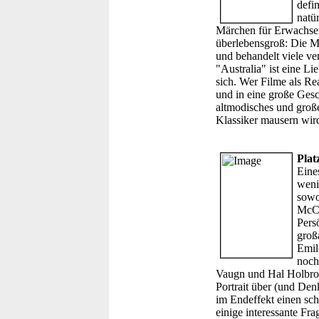
defin
natür
Märchen für Erwachsene,
überlebensgroß: Die Me
und behandelt viele ve
"Australia" ist eine L
sich. Wer Filme als Rea
und in eine große Gesch
altmodisches und große
Klassiker mausern wird
Plat
Eine
weni
sowo
McCan
Pers
groß
Emile
noch
Vaugn und Hal Holbrook
Portrait über (und Den
im Endeffekt einen schr
einige interessante Fr