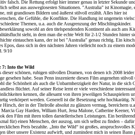
itiv falsch. Die Rettung erfolgt hier immer genau in letzter Sekunde un
lich selbst aus ausweglosesten Situationen. "Australia" ist Kinomagie, 
 mit grandiosen Bildern und äußerst stilvoll erzählt. Alles hier ist
nschen, die Gefühle, die Konflikte. Die Handlung ist ungemein vielsc
rschiedene Themen, u.a. auch die Ausgrenzung der Mischlingskinder.
iebeserklärung sowohl an den titelspendenden Kontinent als auch ans Ki
litätsflucht sieht, in dem man die echte Welt für 2-1/2 Stunden hinter si
ichte eintauchen kann, der ist bei "Australia" genau richtig. Ein kitsch
s Epos, dass sich in den nächsten Jahren vielleicht noch zu einem mod
. 9/10
z 7: Into the Wild
s dieser schönen, ruhigen stilvollen Dramen, von denen ich 2008 leider 
ge gesehen habe. Sean Penn inszenierte diesen Film angenehm stilvoll 
hl die Schönheit als auch die Unbarmherzigkeit der Natur, in die sich C
dless flüchtet. Auf seiner Reise lernt er viele verschiedene interessan
önlichkeiten kennen, die allesamt von ihren jeweiligen Schauspielern u
artig verkörpert werden. Generell ist die Besetzung sehr hochkarätig. 
 Hirsch, der in der Titelrolle absolut zu glänzen vermag, bereichern u.
 Marcia Gay Harden, William Hurt, Jena Malone, Catherine Keener, V
 den Film mit ihren tollen darstellerischen Leistungen. Ein berührend
kmal für) einen Menschen, der auszog, um sich selbst zu finden – dafür
ecklichen Preis bezahlte. „Into the Wild“ ist großes, anspruchsvolles K
agen über unsere Existenz aufwirft, und zumindest mich in seinen Bann