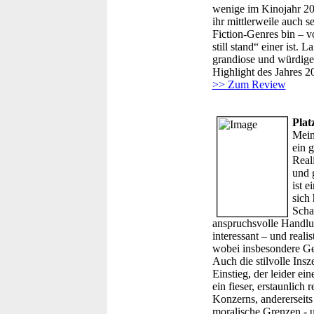
wenige im Kinojahr 200
ihr mittlerweile auch s
Fiction-Genres bin – v
still stand“ einer ist.
grandiose und würdige 
Highlight des Jahres 2
>> Zum Review
Plat
Mein
ein g
Real
und 
ist 
sich 
Schat
anspruchsvolle Handlun
interessant – und reali
wobei insbesondere Ge
Auch die stilvolle Ins
Einstieg, der leider ei
ein fieser, erstaunlich
Konzerns, andererseits
moralische Grenzen - u