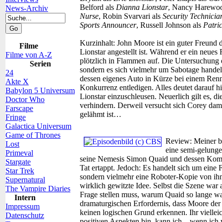
Belford als
Dianna Lionstar
, Nancy Harewo
News-Archiv
Nurse
, Robin Svarvari als
Security Technicia
Sports Announcer
, Russell Johnson als
Patri
Kurzinhalt:
John Moore ist ein guter Freund 
Filme
Lionstar angestellt ist. Während er ein neues
Filme von A-Z
plötzlich in Flammen auf. Die Untersuchung er
Serien
sondern es sich vielmehr um Sabotage handelt.
24
dessen eigenes Auto in Kürze bei einem Renne
Akte X
Konkurrenz entledigen. Alles deutet darauf h
Babylon 5 Universum
Lionstar einzuschleusen. Neuerlich gilt es, 
Doctor Who
verhindern. Derweil versucht sich Corey dami
Farscape
gelähmt ist…
Fringe
Galactica Universum
Game of Thrones
Review:
Meiner b
Lost
eine semi-gelunge
Primeval
seine Nemesis Simon Quaid und dessen Kompli
Stargate
Tat ertappt. Jedoch: Es handelt sich um eine F
Star Trek
sondern vielmehr eine Roboter-Kopie von ih
Supernatural
wirklich gewitzte Idee. Selbst die Szene war a
The Vampire Diaries
Frage stellen muss, warum Quaid so lange wart
Intern
dramaturgischen Erfordernis, dass Moore der 
Impressum
keinen logischen Grund erkennen. Ihr vielle
Datenschutz
positiven Aspekten bin, kann ich – wenn ich 