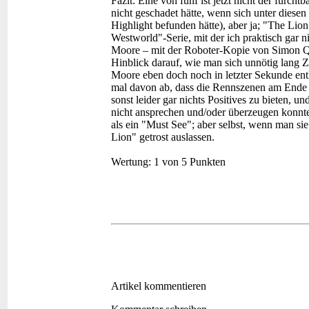
Fazit:
Eine von fünf ist jetzt nicht der furcht
nicht geschadet hätte, wenn sich unter diesen
Highlight befunden hätte), aber ja; "The Lion
Westworld"-Serie, mit der ich praktisch gar n
Moore – mit der Roboter-Kopie von Simon Quai
Hinblick darauf, wie man sich unnötig lang Z
Moore eben doch noch in letzter Sekunde en
mal davon ab, dass die Rennszenen am Ende 
sonst leider gar nichts Positives zu bieten, 
nicht ansprechen und/oder überzeugen konnten
als ein "Must See"; aber selbst, wenn man si
Lion" getrost auslassen.
Wertung:
1 von 5 Punkten
Artikel kommentieren