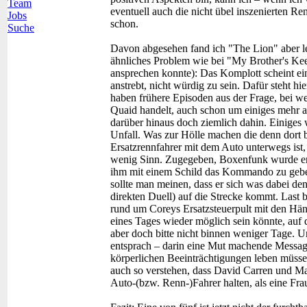
Team
eventuell auch die nicht übel inszenierten 
Jobs
schon.
Suche
Davon abgesehen fand ich "The Lion" aber lei
ähnliches Problem wie bei "My Brother's Kee
ansprechen konnte): Das Komplott scheint ei
anstrebt, nicht würdig zu sein. Dafür steht h
haben frühere Episoden aus der Frage, bei 
Quaid handelt, auch schon um einiges mehr an
darüber hinaus doch ziemlich dahin. Einiges 
Unfall. Was zur Hölle machen die denn dort b
Ersatzrennfahrer mit dem Auto unterwegs is
wenig Sinn. Zugegeben, Boxenfunk wurde ers
ihm mit einem Schild das Kommando zu gebe
sollte man meinen, dass er sich was dabei den
direkten Duell) auf die Strecke kommt. Last but
rund um Coreys Ersatzsteuerpult mit den Händ
eines Tages wieder möglich sein könnte, auf 
aber doch bitte nicht binnen weniger Tage. 
entsprach – darin eine Mut machende Messag
körperlichen Beeinträchtigungen leben müss
auch so verstehen, dass David Carren und Ma
Auto-(bzw. Renn-)Fahrer halten, als eine Fra