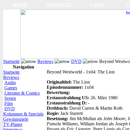
HOME
PROJEKTE
LINKS
C
Startseite
Reviews
DVD
Beyond Westworl
Navigation
Beyond Westworld - 1x04: The Lion
Startseite
Reviews
Originaltitel:
The Lion
Audio
Episodennummer:
1x04
Games
Bewertung:
Literatur & Comics
Erstausstrahlung US:
26. März 1980
Serien
Erstausstrahlung D:
-
Film
Drehbuch:
David Carren & Martin Roth
DVD
Regie:
Jack Starrett
Kolumnen & Specials
Besetzung:
Jim McMullan als
John Moore
, 
Gewinnspiele
Pamela Williams
, William Jordan als
Joseph
TV-Planer
Bryant als
Eric Lionstar
, Peter Liapis als
Car
Interviews