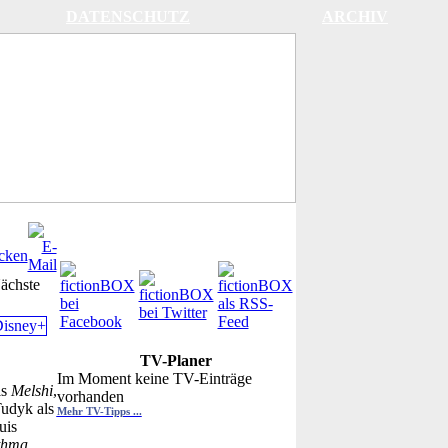
DATENSCHUTZ
ARCHIV
ächste
TV-Planer
Im Moment keine TV-Einträge
ls
Melshi
,
vorhanden
Tudyk als
Mehr TV-Tipps ...
uis
thma
,