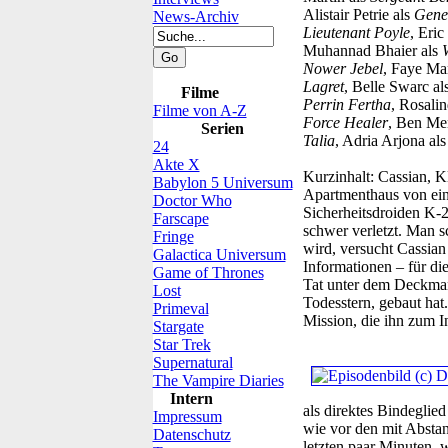
Alistair Petrie als
Gene
News-Archiv
Lieutenant Poyle
, Eri
Muhannad Bhaier als
Nower Jebel
, Faye Ma
Lagret
, Belle Swarc al
Filme
Perrin Fertha
, Rosali
Filme von A-Z
Force Healer
, Ben Me
Serien
Talia
, Adria Arjona al
24
Akte X
Kurzinhalt:
Cassian, Kl
Babylon 5 Universum
Apartmenthaus von ein
Doctor Who
Sicherheitsdroiden K-2S
Farscape
schwer verletzt. Man s
Fringe
wird, versucht Cassian
Galactica Universum
Informationen – für di
Game of Thrones
Tat unter dem Deckman
Lost
Todesstern, gebaut hat
Primeval
Mission, die ihn zum 
Stargate
Star Trek
Supernatural
The Vampire Diaries
Intern
als direktes Bindeglie
Impressum
wie vor den mit Abstan
Datenschutz
letzten paar Minuten, 