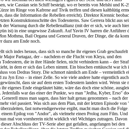
en, wie Cassian sein Schiff besteigt, wo er bereits von Melshi und K-
Kürze im Ringe von Kafrene auf Tivik treffen und diesen kaltblütig er
n, dass die Information die Rebellen erreicht). Direktor Krennic beobac
etzten Konstruktionsschritte des Todessterns. Saw Gerrera blickt aus s
h der Warnung durch die Rebellenallianz (mit der er sich, wie auch hier
grün ist) in eine ungewisse Zukunft. Auf Yavin IV harren die Anführer 
. Mon Mothma, Bail Organa und General Draven, der Dinge, die da ko
r dazu am Ende noch.
ellt sich indes heraus, dass sich so manche ihr eigenes Grab geschaufelt
für Major Partagaz, der – nachdem er die Flucht von Kleya, und den
 Todesstern, die in ihre Hände fielen, nicht verhindern kann – der Stra
zieht, in dem er sich das Leben nimmt. Ein bisschen enttäuscht war ich 
luss von Dedras Story. Die schmort nämlich am Ende – vermeintlich e
d zu Jyn Erso – in einer Zelle. So wie viele andere hatte eigentlich auch
wünscht, dass sie auf dem ersten Todesstern landen wird. Wenn sie mi
h ihr eigenes Ende eingeläutet hätte, wäre das doch eine schöne, ausgle
 Jedenfalls war das einer der Punkte, wo man "Jedha, Kyber, Erso" do
t. Generell muss man sagen, dass hier halt genau genommen – nach der
mehr viel passiert. Was sich aus dem Plan, mit der letzten Episode von
überzuleiten, fast notwendigerweise ergibt, macht man doch die Folge 
u einem Epilog von "Andor", als vielmehr einen Prolog zum Film. Und
 nun mal von vornherein nicht wirklich viel Wichtiges zutragen. Davon
ieser Abschluss der TV-Serie aber gut gefallen, angefangen bei den