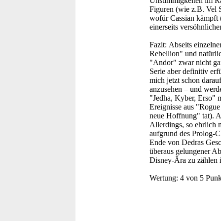
Unstimmigkeiten im Rat
Figuren (wie z.B. Vel S
wofür Cassian kämpft (
einerseits versöhnliche
Fazit:
Abseits einzeln
Rebellion" und natürli
"Andor" zwar nicht gan
Serie aber definitiv er
mich jetzt schon darau
anzusehen – und werde 
"Jedha, Kyber, Erso" m
Ereignisse aus "Rogue
neue Hoffnung" tat). A
Allerdings, so ehrlich 
aufgrund des Prolog-Ch
Ende von Dedras Gesch
überaus gelungener Abs
Disney-Ära zu zählen i
Wertung:
4 von 5 Punk