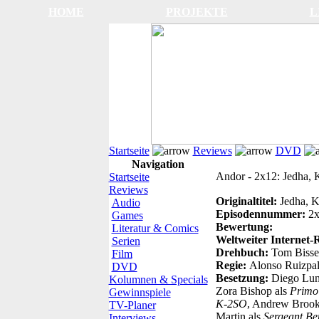
HOME
PROJEKTE
L
Startseite
Reviews
DVD
Navigation
Andor - 2x12: Jedha, 
Startseite
Reviews
Originaltitel:
Jedha, K
Audio
Episodennummer:
2
Games
Bewertung:
Literatur & Comics
Weltweiter Internet-
Serien
Drehbuch:
Tom Bisse
Film
Regie:
Alonso Ruizpal
DVD
Besetzung:
Diego Lun
Kolumnen & Specials
Zora Bishop als
Primo
Gewinnspiele
K-2SO
, Andrew Brook
TV-Planer
Martin als
Sergeant Be
Interviews