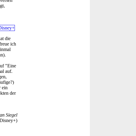
iversen
gt,
at die
freue ich
einmal
n).
uf "Eine
al auf.
gen,
ufige?)
 ein
ekten der
an Siegel
 Disney+)