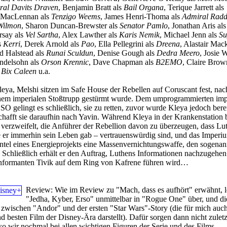
ral Davits Draven
, Benjamin Bratt als
Bail Organa
, Terique Jarrett als
c MacLennan als
Tenzigo Weems
, James Henri-Thoma als
Admiral Radd
Wilmon
, Sharon Duncan-Brewster als
Senator Pamlo
, Jonathan Aris al
rsay als
Vel Sartha
, Alex Lawther als
Karis Nemik
, Michael Jenn als
Su
s
Kerri
, Derek Arnold als
Pao
, Ella Pellegrini als
Dreena
, Alastair Mac
nd Halstead als
Runai Sculdun
, Denise Gough als
Dedra Meero
, Josie W
ndelsohn als
Orson Krennic
, Dave Chapman als
B2EMO
, Claire Brow
s
Bix Caleen
u.a.
eya, Melshi sitzen im Safe House der Rebellen auf Coruscant fest, na
em imperialen Stoßtrupp gestürmt wurde. Dem umprogrammierten imp
O gelingt es schließlich, sie zu retten, zuvor wurde Kleya jedoch berei
chafft sie daraufhin nach Yavin. Während Kleya in der Krankenstation 
 verzweifelt, die Anführer der Rebellion davon zu überzeugen, dass Lu
e er immerhin sein Leben gab – vertrauenswürdig sind, und das Imperiu
tel eines Energieprojekts eine Massenvernichtungswaffe, den sogenan
. Schließlich erhält er den Auftrag, Luthens Informationen nachzugehen
Informanten Tivik auf dem Ring von Kafrene führen wird…
Review:
Wie im Review zu "Mach, dass es aufhört" erwähnt, le
"Jedha, Kyber, Erso" unmittelbar in "Rogue One" über, und di
d zwischen "Andor" und der ersten "Star Wars"-Story (die für mich auc
d besten Film der Disney-Ära darstellt). Dafür sorgen dann nicht zuletz
wo wir nochmal bei allen wichtigen Figuren der Serie und des Films