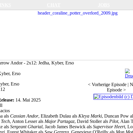
INKS
CHAT
JOBS
Andor - 2x12: Jedha, Kyber, Erso
Kyber, Erso
yber, Erso
< Vorherige Episode
|
N
x12
Episode >
Release:
14. Mai 2025
ll
acios
a als
Cassian Andor
, Elizabeth Dulau als
Kleya Marki
, Duncan Pow a
 Tech
, Anton Lesser als
Major Partagaz
, David Stoller als
Pilot
, Alan 
e als
Sergeant Gharial
, Jacob James Beswick als
Supervisor Heert
, Lo
nzi
, Forest Whitaker als
Saw Gerrera
, Genevieve O'Reilly als
Mon Mo