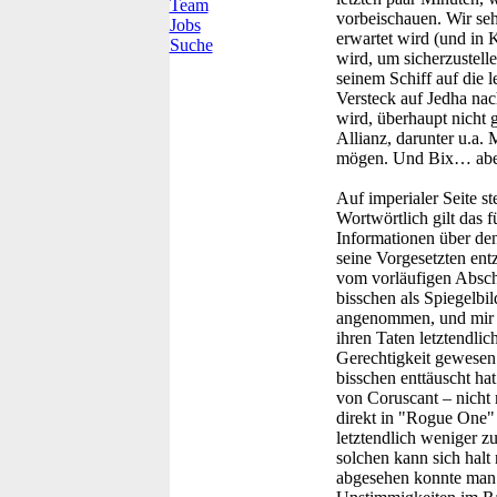
Team
vorbeischauen. Wir seh
Jobs
erwartet wird (und in 
Suche
wird, um sicherzustelle
seinem Schiff auf die l
Versteck auf Jedha nac
wird, überhaupt nicht 
Allianz, darunter u.a
mögen. Und Bix… abe
Auf imperialer Seite st
Wortwörtlich gilt das 
Informationen über den
seine Vorgesetzten ent
vom vorläufigen Absch
bisschen als Spiegelbil
angenommen, und mir ge
ihren Taten letztendlic
Gerechtigkeit gewesen.
bisschen enttäuscht ha
von Coruscant – nicht 
direkt in "Rogue One" 
letztendlich weniger z
solchen kann sich halt
abgesehen konnte man d