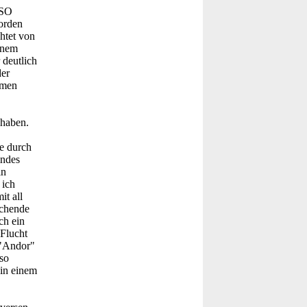
2SO
morden
htet von
einem
 deutlich
der
mmen
 haben.
fe durch
indes
in
 ich
t all
ichende
ch ein
 Flucht
 "Andor"
so
 in einem