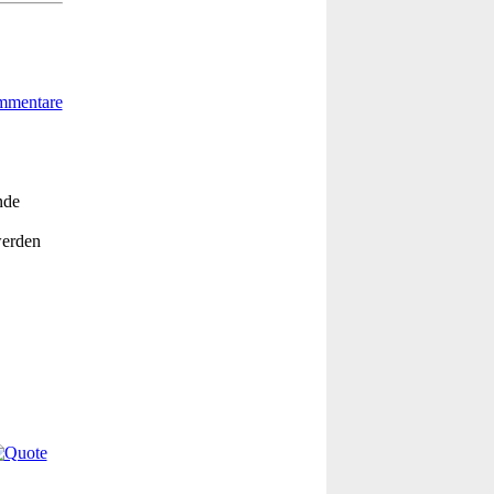
nde
werden