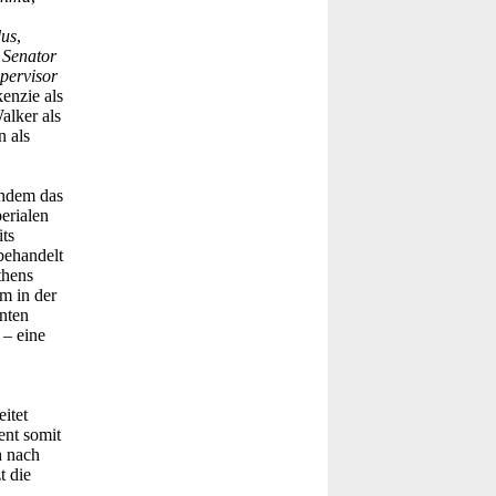
us
,
s
Senator
pervisor
kenzie als
alker als
n als
chdem das
erialen
ts
behandelt
thens
m in der
nten
 – eine
itet
ent somit
h nach
t die