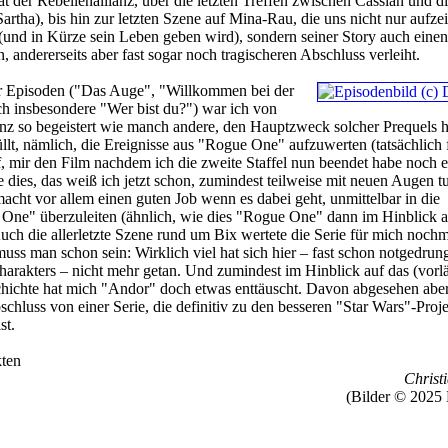
 der Rebellenallianz, über die letzten Treffen zwischen Cassian und d
artha), bis hin zur letzten Szene auf Mina-Rau, die uns nicht nur aufzei
und in Kürze sein Leben geben wird), sondern seiner Story auch einen
n, andererseits aber fast sogar noch tragischeren Abschluss verleiht.
er Episoden ("Das Auge", "Willkommen bei der
ch insbesondere "Wer bist du?") war ich von
z so begeistert wie manch andere, den Hauptzweck solcher Prequels h
füllt, nämlich, die Ereignisse aus "Rogue One" aufzuwerten (tatsächlich 
f, mir den Film nachdem ich die zweite Staffel nun beendet habe noch 
dies, das weiß ich jetzt schon, zumindest teilweise mit neuen Augen tu
acht vor allem einen guten Job wenn es dabei geht, unmittelbar in die
 One" überzuleiten (ähnlich, wie dies "Rogue One" dann im Hinblick a
uch die allerletzte Szene rund um Bix wertete die Serie für mich nochm
muss man schon sein: Wirklich viel hat sich hier – fast schon notgedrun
arakters – nicht mehr getan. Und zumindest im Hinblick auf das (vorlä
ichte hat mich "Andor" doch etwas enttäuscht. Davon abgesehen aber
chluss von einer Serie, die definitiv zu den besseren "Star Wars"-Proj
st.
ten
Christi
(Bilder © 2025