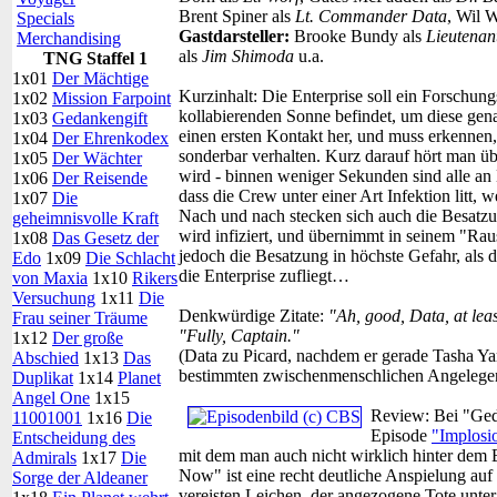
Brent Spiner als
Lt. Commander Data
, Wil 
Specials
Gastdarsteller:
Brooke Bundy als
Lieutena
Merchandising
als
Jim Shimoda
u.a.
TNG Staffel 1
1x01
Der Mächtige
Kurzinhalt:
Die Enterprise soll ein Forschungs
1x02
Mission Farpoint
kollabierenden Sonne befindet, um diese gena
1x03
Gedankengift
einen ersten Kontakt her, und muss erkennen,
1x04
Der Ehrenkodex
sonderbar verhalten. Kurz darauf hört man üb
1x05
Der Wächter
wird - binnen weniger Sekunden sind alle an
1x06
Der Reisende
dass die Crew unter einer Art Infektion litt,
1x07
Die
Nach und nach stecken sich auch die Besatzu
geheimnisvolle Kraft
wird infiziert, und übernimmt in seinem "Raus
1x08
Das Gesetz der
jedoch die Besatzung in höchste Gefahr, als 
Edo
1x09
Die Schlacht
die Enterprise zufliegt…
von Maxia
1x10
Rikers
Versuchung
1x11
Die
Denkwürdige Zitate:
"Ah, good, Data, at leas
Frau seiner Träume
"Fully, Captain."
1x12
Der große
(Data zu Picard, nachdem er gerade Tasha Yar
Abschied
1x13
Das
bestimmten zwischenmenschlichen Angelegenh
Duplikat
1x14
Planet
Angel One
1x15
Review:
Bei "Ged
11001001
1x16
Die
Episode
"Implosio
Entscheidung des
mit dem man auch nicht wirklich hinter dem B
Admirals
1x17
Die
Now" ist eine recht deutliche Anspielung auf
Sorge der Aldeaner
vereisten Leichen, der angezogene Tote unter