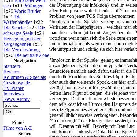
1x18
Ein Planet wehrt
der Übertragung der Infektion), und im weiter
sich
1x19
Prüfungen
alten Enterprise erwähnt. Leider hat "Gedank
1x20
Worfs Brüder
Problem von jener TOS-Folge übernommen, au
1x21
Die
"Implosion in der Spirale" so zeigt uns auc
Waffenhändler
1x22
Verhalten der Hauptfiguren – welches man abe
Die Seuche
1x23
Die
man diese schon gut kennt. Zugegeben, der Pil
schwarze Seele
1x24
trotzdem: wenn man sich die Serie zum ersten 
Begegnung mit der
und unterhaltsam, als wenn man schon mehrer
Vergangenheit
1x25
wie
untypisch und schräg sie sich hier verhalt
Die Verschwörung
1x26
Die neutrale Zone
"Implosion in der Spirale" gelang es immerhi
Navigation
auszugleichen: Neben dem untypischen Verhalt
Startseite
Grundidee nämlich auch dafür, tiefer in die
Reviews
durch die Korridore des Schiffes hüpft, Kirk, 
Kolumnen & Specials
oder auch der weinende Spock, der hier endli
Gewinnspiele
verfügt, und diese nur für gewöhnlich unterdr
TV-Planer
Seiten ihrer Figur zu zeigen, die sie sonst v
Interviews
verbergen. Dadurch lernten wir sie besser un
News-Archiv
dem teils köstlichen Humor den Hauptreiz de
uns die Figuren besser vorzustellen und uns
generell üblicherweise verborgenen, besondere
"Gedankengift" das Einzige, das passiert, dass
Filme
will. Deanna mit Will, Beverly mit Jean-Luc,
Filme von A-Z
unterkommt – inklusive Data. Dementsprechend
Serien