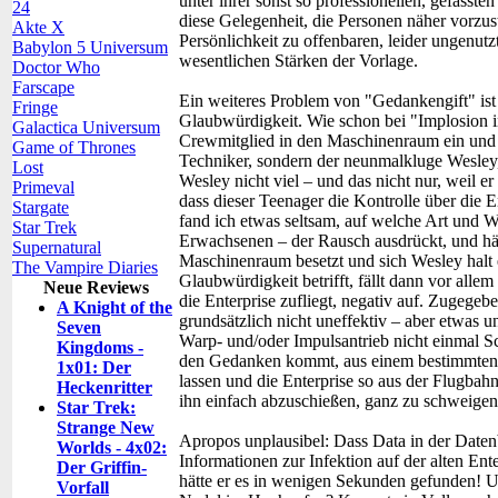
unter ihrer sonst so professionellen, gefasst
24
diese Gelegenheit, die Personen näher vorzus
Akte X
Persönlichkeit zu offenbaren, leider ungenutzt
Babylon 5 Universum
wesentlichen Stärken der Vorlage.
Doctor Who
Farscape
Ein weiteres Problem von "Gedankengift" is
Fringe
Glaubwürdigkeit. Wie schon bei "Implosion in 
Galactica Universum
Crewmitglied in den Maschinenraum ein und st
Game of Thrones
Techniker, sondern der neunmalkluge Wesley, 
Lost
Wesley nicht viel – und das nicht nur, weil er
Primeval
dass dieser Teenager die Kontrolle über die E
Stargate
fand ich etwas seltsam, auf welche Art und W
Star Trek
Erwachsenen – der Rausch ausdrückt, und hä
Supernatural
Maschinenraum besetzt und sich Wesley halt e
The Vampire Diaries
Glaubwürdigkeit betrifft, fällt dann vor alle
Neue Reviews
die Enterprise zufliegt, negativ auf. Zugegeb
A Knight of the
grundsätzlich nicht uneffektiv – aber etwas 
Seven
Warp- und/oder Impulsantrieb nicht einmal 
Kingdoms -
den Gedanken kommt, aus einem bestimmten 
1x01: Der
lassen und die Enterprise so aus der Flugba
Heckenritter
ihn einfach abzuschießen, ganz zu schweigen
Star Trek:
Strange New
Apropos unplausibel: Dass Data in der Daten
Worlds - 4x02:
Informationen zur Infektion auf der alten Ent
Der Griffin-
hätte er es in wenigen Sekunden gefunden! Un
Vorfall