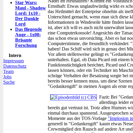
Nadel im Heuhaufen? Kommt ein Vollrausch a
Star Wars:
Ernsthaft: Etwas unglaubwürdig wirkt es schon
Maul - Shadow
das Heilmittel der Enterprise ohnehin als inef
Lord: 1x10 -
Unterschied gemacht, wenn man sich diese kl
Der Dunkle
Informationen in Windeseile hätte finden lasse
Lord
ist, aber ich will es auch nicht unerwähnt la
Das fliegende
eine Computerkonsole! Angesichts der Tatsach
Auge - 1x08:
das schon etwas unvorsichtig. Aber es hat no
Brisante
Computerstimme, die freundlich verkündet: "
Forschung
haben! Das Schiff wird sich in genau drei Min
Vor allem stellenweise gelingt es "Gedankeng
Intern
unterhalten. Egal, ob Data Picard mit einem b
Impressum
Funktionstüchtigkeit berichtet, Picard und 
Datenschutz
lassen können, oder ein Techniker im Maschi
Team
schräge Verhalten der Besatzung sorgte bei m
Jobs
bereits besser kennen muss, um diese Szenen 
Suche
"Gedankengift" in meinen Augen als erste reg
Fazit:
Bei "Gedan
allerdings leider
bereits gut vertraut ist. Trotz allen Humors 
einmal durchaus spannend. Ausgesprochen sch
Momente aus der TOS-Vorlage
"Implosion in
generell in "Gedankengift" kaum etwas Neues 
Crewmitglied den Rausch auf andere Art und 