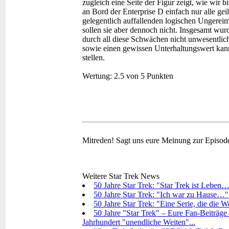
zugleich eine Seite der Figur zeigt, wie wir
an Bord der Enterprise D einfach nur alle gei
gelegentlich auffallenden logischen Ungereim
sollen sie aber dennoch nicht. Insgesamt wurd
durch all diese Schwächen nicht unwesentlic
sowie einen gewissen Unterhaltungswert kann i
stellen.
Wertung:
2.5 von 5 Punkten
Mitreden!
Sagt uns eure Meinung zur Episod
Weitere Star Trek News
50 Jahre Star Trek: "Star Trek ist Leben…
50 Jahre Star Trek: "Ich war zu Hause…"
50 Jahre Star Trek: "Eine Serie, die die 
50 Jahre "Star Trek" – Eure Fan-Beiträge 
Jahrhundert "unendliche Weiten"...