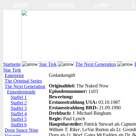
HOME
PROJEKTE
LINKS
C
Startseite
Star Trek
The Next Generation
Star Trek
Gedankengift
Enterprise
The Original Series
Originaltitel:
The Naked Now
The Next Generation
Episodennummer:
1x03
Episodenguide
Bewertung:
Staffel 1
Erstausstrahlung USA:
03.10.1987
Staffel 2
Erstausstrahlung BRD:
21.09.1990
Staffel 3
Drehbuch:
J. Michael Bingham
Staffel 4
Regie:
Paul Lynch
Staffel 5
Hauptdarsteller:
Patrick Stewart als
Captain
Staffel 6
William T. Riker
, LeVar Burton als
Lt. Geord
Deep Space Nine
Dorn als
Lt. Worf
, Gates McFadden als
Dr. B
Voyager