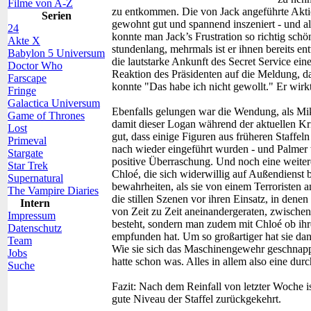
Filme von A-Z
zu entkommen. Die von Jack angeführte Akti
Serien
gewohnt gut und spannend inszeniert - und al
24
konnte man Jack’s Frustration so richtig schö
Akte X
stundenlang, mehrmals ist er ihnen bereits ent
Babylon 5 Universum
die lautstarke Ankunft des Secret Service ei
Doctor Who
Reaktion des Präsidenten auf die Meldung,
Farscape
konnte "Das habe ich nicht gewollt." Er wirkt
Fringe
Galactica Universum
Ebenfalls gelungen war die Wendung, als Mik
Game of Thrones
damit dieser Logan während der aktuellen Kris
Lost
gut, dass einige Figuren aus früheren Staffe
Primeval
nach wieder eingeführt wurden - und Palmer 
Stargate
positive Überraschung. Und noch eine weiter
Star Trek
Chloé, die sich widerwillig auf Außendienst 
Supernatural
bewahrheiten, als sie von einem Terroristen 
The Vampire Diaries
die stillen Szenen vor ihren Einsatz, in dene
Intern
von Zeit zu Zeit aneinandergeraten, zwische
Impressum
besteht, sondern man zudem mit Chloé ob ihr
Datenschutz
empfunden hat. Um so großartiger hat sie dan
Team
Wie sie sich das Maschinengewehr geschnappt 
Jobs
hatte schon was. Alles in allem also eine dur
Suche
Fazit:
Nach dem Reinfall von letzter Woche ist
gute Niveau der Staffel zurückgekehrt.