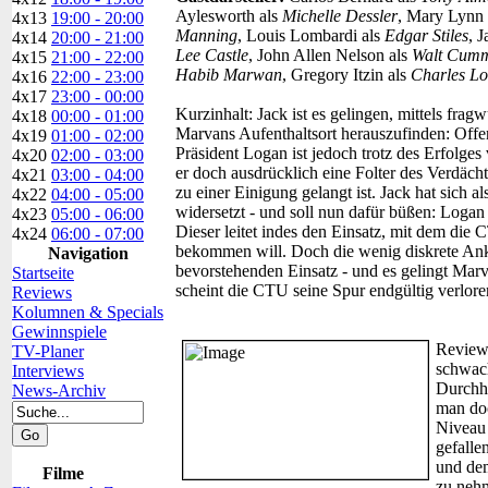
Aylesworth als
Michelle Dessler
, Mary Lynn
4x13
19:00 - 20:00
Manning
, Louis Lombardi als
Edgar Stiles
, 
4x14
20:00 - 21:00
Lee Castle
, John Allen Nelson als
Walt Cumm
4x15
21:00 - 22:00
Habib Marwan
, Gregory Itzin als
Charles L
4x16
22:00 - 23:00
4x17
23:00 - 00:00
Kurzinhalt:
Jack ist es gelingen, mittels fr
4x18
00:00 - 01:00
Marvans Aufenthaltsort herauszufinden: Offe
4x19
01:00 - 02:00
Präsident Logan ist jedoch trotz des Erfolges
4x20
02:00 - 03:00
er doch ausdrücklich eine Folter des Verdäch
4x21
03:00 - 04:00
zu einer Einigung gelangt ist. Jack hat sich 
4x22
04:00 - 05:00
widersetzt - und soll nun dafür büßen: Logan 
4x23
05:00 - 06:00
Dieser leitet indes den Einsatz, mit dem die
4x24
06:00 - 07:00
bekommen will. Doch die wenig diskrete Anku
Navigation
bevorstehenden Einsatz - und es gelingt Ma
Startseite
scheint die CTU seine Spur endgültig verlo
Reviews
Kolumnen & Specials
Gewinnspiele
Review
TV-Planer
schwach
Interviews
Durchhä
News-Archiv
man doc
Niveau 
gefalle
und dem
Filme
zu nehm