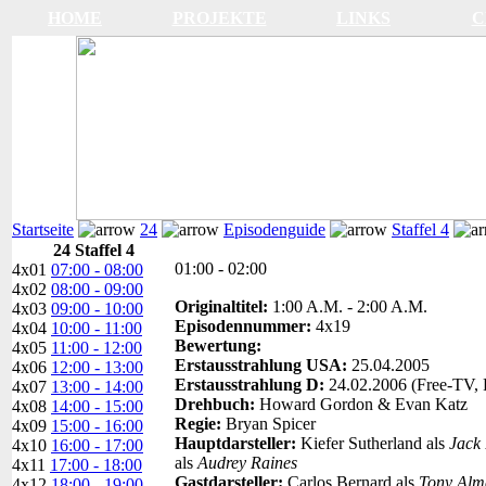
HOME
PROJEKTE
LINKS
C
Startseite
24
Episodenguide
Staffel 4
24 Staffel 4
01:00 - 02:00
4x01
07:00 - 08:00
4x02
08:00 - 09:00
Originaltitel:
1:00 A.M. - 2:00 A.M.
4x03
09:00 - 10:00
Episodennummer:
4x19
4x04
10:00 - 11:00
Bewertung:
4x05
11:00 - 12:00
Erstausstrahlung USA:
25.04.2005
4x06
12:00 - 13:00
Erstausstrahlung D:
24.02.2006 (Free-TV, 
4x07
13:00 - 14:00
Drehbuch:
Howard Gordon & Evan Katz
4x08
14:00 - 15:00
Regie:
Bryan Spicer
4x09
15:00 - 16:00
Hauptdarsteller:
Kiefer Sutherland als
Jack
4x10
16:00 - 17:00
als
Audrey Raines
4x11
17:00 - 18:00
Gastdarsteller:
Carlos Bernard als
Tony Alm
4x12
18:00 - 19:00