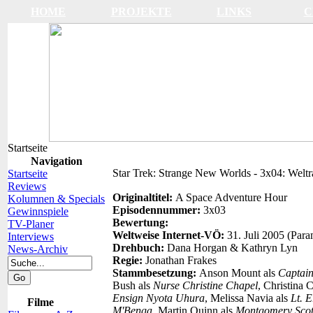
HOME
PROJEKTE
LINKS
C
Startseite
Navigation
Star Trek: Strange New Worlds - 3x04: Welt
Startseite
Reviews
Originaltitel:
A Space Adventure Hour
Kolumnen & Specials
Episodennummer:
3x03
Gewinnspiele
Bewertung:
TV-Planer
Weltweise Internet-VÖ:
31. Juli 2005 (Par
Interviews
Drehbuch:
Dana Horgan & Kathryn Lyn
News-Archiv
Regie:
Jonathan Frakes
Stammbesetzung:
Anson Mount als
Captain
Bush als
Nurse Christine Chapel
, Christina 
Ensign Nyota Uhura
, Melissa Navia als
Lt. 
Filme
M'Benga
, Martin Quinn als
Montgomery Scot