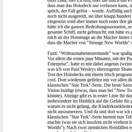
(dort Data, hier La'An), über die durch das P
dass man das Holodeck nur verlassen kann, 
sprich, der Fall gelöst – wurde. Auffällig a
noch nicht ausgereift, sie über knapp hundert
eingesetzt wird aber immer noch unter den g
hätte ich die ganzen Bedrohungsszenarien, s
gesamte Schiff, nicht gebraucht; mir hätte es 
mich an der Hommage an die Macher hinter de
dass die Macher von "Strange New Worlds" of
Fazit:
"Weltraumabenteuerstunde" war spaßig
Vor allem die ersten paar Minuten, mit der P
Enterprise", hatte es mir dabei angetan (wen
was ich von Paul Wesleys überzogener Shatne
Test des Holodecks mit einem frisch program
cool. Dort wiederum gefielen mir vor allen d
klassischen "Star Trek"-Serie. Die beste Sze
Vision huldigt (etwas, dass man bei "New Trek
könnte). Abzüge gibt es in erster Linie für 
insbesondere im Hinblick auf die Gefahr für 
warum es nicht gelang, die Kinderkrankheiten
nicht auszumerzen. Und da und dort war ich 
klassischen "Star Trek"-Serie hiermit nun Trib
machte (was sie sich insofern nicht verdient 
Worlds"). Nach zwei ziemlichen Reinfällen e