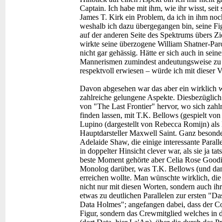
Captain. Ich habe mit ihm, wie ihr wisst, seit
James T. Kirk ein Problem, da ich in ihm noc
weshalb ich dazu übergegangen bin, seine Fig
auf der anderen Seite des Spektrums übers Zi
wirkte seine überzogene William Shatner-Par
nicht gar gehässig. Hätte er sich auch in sei
Mannerismen zumindest andeutungsweise zu 
respektvoll erwiesen – würde ich mit dieser V
Davon abgesehen war das aber ein wirklich 
zahlreiche gelungene Aspekte. Diesbezüglich 
von "The Last Frontier" hervor, wo sich zahlr
finden lassen, mit T.K. Bellows (gespielt v
Lupino (dargestellt von Rebecca Romijn) als
Hauptdarsteller Maxwell Saint. Ganz besond
Adelaide Shaw, die einige interessante Paral
in doppelter Hinsicht clever war, als sie ja t
beste Moment gehörte aber Celia Rose Goodi
Monolog darüber, was T.K. Bellows (und dam
erreichen wollte. Man wünschte wirklich, 
nicht nur mit diesen Worten, sondern auch ih
etwas zu deutlichen Parallelen zur ersten "
Data Holmes"; angefangen dabei, dass der Comp
Figur, sondern das Crewmitglied welches in de