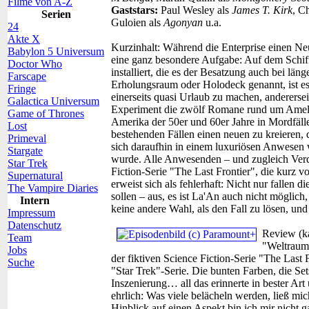
Filme von A-Z
Gaststars:
Paul Wesley als
James T. Kirk
, C
Serien
Guloien als
Agonyan
u.a.
24
Akte X
Kurzinhalt:
Während die Enterprise einen Neu
Babylon 5 Universum
eine ganz besondere Aufgabe: Auf dem Schiff
Doctor Who
installiert, die es der Besatzung auch bei lä
Farscape
Erholungsraum oder Holodeck genannt, ist es
Fringe
einerseits quasi Urlaub zu machen, anderersei
Galactica Universum
Experiment die zwölf Romane rund um Amelia
Game of Thrones
Amerika der 50er und 60er Jahre in Mordfäll
Lost
bestehenden Fällen einen neuen zu kreieren, d
Primeval
sich daraufhin in einem luxuriösen Anwesen
Stargate
wurde. Alle Anwesenden – und zugleich Verdä
Star Trek
Fiction-Serie "The Last Frontier", die kurz
Supernatural
erweist sich als fehlerhaft: Nicht nur fallen 
The Vampire Diaries
sollen – aus, es ist La'An auch nicht möglich
Intern
keine andere Wahl, als den Fall zu lösen, u
Impressum
Datenschutz
Review (ka
Team
"Weltrauma
Jobs
der fiktiven Science Fiction-Serie "The Last 
Suche
"Star Trek"-Serie. Die bunten Farben, die Se
Inszenierung… all das erinnerte in bester Ar
ehrlich: Was viele belächeln werden, ließ mi
Hinblick auf einen Aspekt bin ich mir nicht g