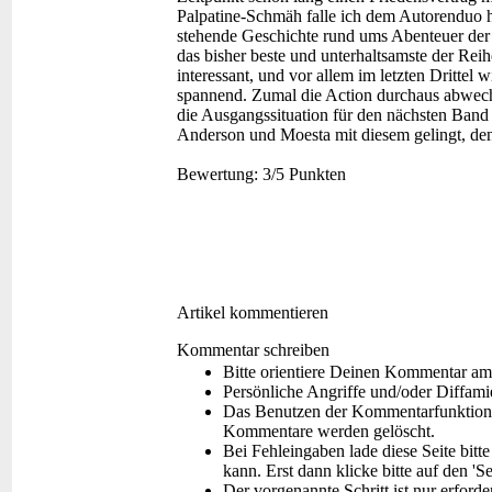
Palpatine-Schmäh falle ich dem Autorenduo ha
stehende Geschichte rund ums Abenteuer der 
das bisher beste und unterhaltsamste der Reih
interessant, und vor allem im letzten Drittel
spannend. Zumal die Action durchaus abwech
die Ausgangssituation für den nächsten Band 
Anderson und Moesta mit diesem gelingt, den
Bewertung:
3/5 Punkten
Artikel kommentieren
Kommentar schreiben
Bitte orientiere Deinen Kommentar am
Persönliche Angriffe und/oder Diffam
Das Benutzen der Kommentarfunktion f
Kommentare werden gelöscht.
Bei Fehleingaben lade diese Seite bitt
kann. Erst dann klicke bitte auf den 'S
Der vorgenannte Schritt ist nur erford