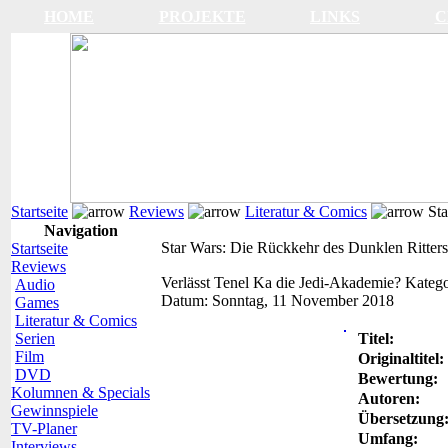
HOME
PROJEKTE
LINKS
C
Startseite
Reviews
Literatur & Comics
Sta
Navigation
Star Wars: Die Rückkehr des Dunklen Ritters
Startseite
Reviews
Verlässt Tenel Ka die Jedi-Akademie?
Katego
Audio
Datum:
Sonntag, 11 November 2018
Games
Literatur & Comics
Serien
Titel:
Film
Originaltitel:
DVD
Bewertung:
Kolumnen & Specials
Autoren:
Gewinnspiele
Übersetzung
TV-Planer
Umfang:
Interviews