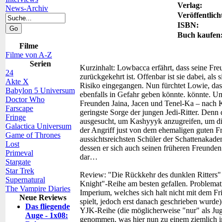
Verlag:
News-Archiv
Veröffentlich
ISBN:
Buch kaufen
Filme
Filme von A-Z
Serien
Kurzinhalt:
Lowbacca erfährt, dass seine Fre
24
zurückgekehrt ist. Offenbar ist sie dabei, als
Akte X
Risiko eingegangen. Nun fürchtet Lowie, dass
Babylon 5 Universum
ebenfalls in Gefahr geben könnte. könnte. Um 
Doctor Who
Freunden Jaina, Jacen und Tenel-Ka – nach K
Farscape
geringste Sorge der jungen Jedi-Ritter. Denn
Fringe
ausgesucht, um Kashyyyk anzugreifen, um die
Galactica Universum
der Angriff just von dem ehemaligen guten Fr
Game of Thrones
aussichtsreichsten Schüler der Schattenakad
Lost
dessen er sich auch seinen früheren Freunden s
Primeval
dar…
Stargate
Star Trek
Review:
"Die Rückkehr des dunklen Ritters" 
Supernatural
Knight"-Reihe am besten gefallen. Problemati
The Vampire Diaries
Imperium, welches sich halt nicht mit dem Fr
Neue Reviews
spielt, jedoch erst danach geschrieben wurde)
Das fliegende
YJK-Reihe (die möglicherweise "nur" als Ju
Auge - 1x08:
genommen, was hier nun zu einem ziemlich irr