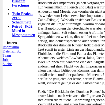
Brisante
Rückkehr des Imperators (in den Vorgängern b
Forschung
nun vermeintlich in Fleisch und Blut) war für
Anderson und Moesta von vornherein nicht abk
Twin Peaks -
als wieder zum Leben erwachter Imperator au
2x13:
Zahn-Trilogie). Weshalb er sich vor Brakiss 
Schachmatt
zugleich die Frage aufdrängte, warum er dan
Poirot - 8x02:
Das Hauptproblem der Geschichte war aber au
Mord in
anfangen kann. Seit seinem ersten Auftritt i
Mesopotamien
Sympathien zu wecken, dies will bei mir aber 
nervig, und dementsprechend auch seinen in
Intern
Rückkehr des dunklen Ritters" trotz dieser M
Impressum
liegt somit in erster Linie an der Haupthandl
Datenschutz
Einblicks in die Flora und Fauna des Planete
Team
Abenteuers, welches Lowbacca, Jaina, Jacen u
Jobs
zwei Gruppen auf; während eine den Angriff d
Suche
anderen auf ihrer Flucht vor den Imperialen i
allem das letzte Drittel des Romans war dann
einfallsreiche und/oder packende Momente. 
der Reihe (zugleich der letzte, der im Blanva
weiß, vielleicht gelingt es den Autorenpaar j
Fazit:
"Die Rückkehr des Dunklen Ritters" hat
erster Linie – nach wie vor – die Figur von Z
sich durch die zeitliche Einordnung ergeben
Zeitpunkt schon lang einen Friedensvertrag 