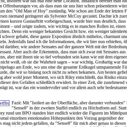
ht, insofern war das mal eine nette Location. Inhaltlich bereitet man hi
n Offenbarungen vor, als dass man sie uns hier schon präsentieren wür
d um den "Old Man of Hoy" zuständig. Wie schon am Ende der letzten 
iesen niemand geringerer als Sylvester McCoy gecastet. Dachte ich zuers
r einen kurzen Gastauftritt vorbeigeschaut, wurde hier nun deutlich, dass
nimmt – und zeigte zudem, wie wichtig es in manchen Rollen ist, einen
ichten. Denn ein weniger bekanntes Gesicht bzw. ein weniger talentiert
hl schwer gehabt, diese ganze Exposition ähnlich mühelos, charmant un
eln. Jedenfalls fand ich die Informationen, die wir hier nun erhielten, ü
 darüber, wie andere Sensates auf der ganzen Welt mit der Bedrohun
ressant. Aber auch die Erkenntnis, dass man sich zwar mit Sensates aus
ann, aber mit ihnen nie so tief verbunden sein kann wie mit dem eigenen
nicht weiß, ob sie die Wahrheit sagen – war wichtig. Großartig war da
hipelago am Ende, wo uns eine die gesamte Erdkugel umspannende Fä
urde, die wir so bislang noch nicht zu sehen bekamen. Am besten gefiel
g aber wohl jener Moment, wo sich Riley entschließt, das Risiko einz
dieser den Gefallen schließlich erwidert. In einer Zeit, die zunehmend 
ägt ist, war das ein wundervoller und vor allem auch sehr bedeutsame
Fazit:
Mit "Isoliert an der Oberfläche, aber darunter verbunden" 
"Sense8" in der zweiten Staffel endlich zu Höchstform auf. Statt
ory rund um BPO standen hier endlich wieder die Figuren im Mittelpun
esmal einzelnen emotionalen Höhepunkten den Vorzug gegenüber der
s mag nicht jedem gefallen, da "Sense8" für mich aber genau in diesen