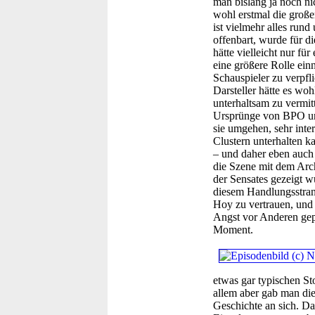
man bislang ja noch nic
wohl erstmal die große
ist vielmehr alles run
offenbart, wurde für d
hätte vielleicht nur fü
eine größere Rolle ein
Schauspieler zu verpfl
Darsteller hätte es wo
unterhaltsam zu vermitt
Ursprünge von BPO und
sie umgehen, sehr inte
Clustern unterhalten k
– und daher eben auch 
die Szene mit dem Arc
der Sensates gezeigt w
diesem Handlungsstran
Hoy zu vertrauen, und 
Angst vor Anderen gepr
Moment.
etwas gar typischen St
allem aber gab man di
Geschichte an sich. Da