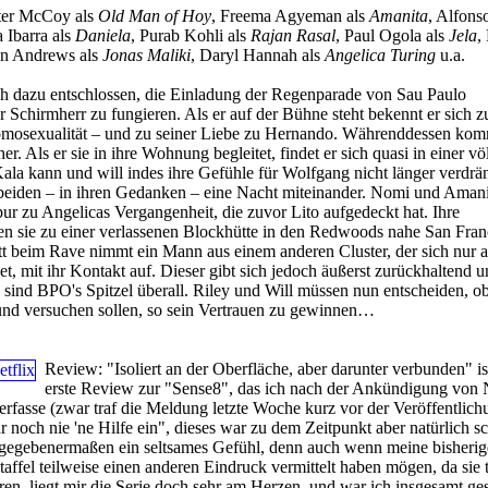
ter McCoy als
Old Man of Hoy
, Freema Agyeman als
Amanita
, Alfons
a Ibarra als
Daniela
, Purab Kohli als
Rajan Rasal
, Paul Ogola als
Jela
,
en Andrews als
Jonas Maliki
, Daryl Hannah als
Angelica Turing
u.a.
ch dazu entschlossen, die Einladung der Regenparade von Sau Paulo
 Schirmherr zu fungieren. Als er auf der Bühne steht bekennt er sich z
omosexualität – und zu seiner Liebe zu Hernando. Währenddessen kom
. Als er sie in ihre Wohnung begleitet, findet er sich quasi in einer völ
ala kann und will indes ihre Gefühle für Wolfgang nicht länger verdrä
 beiden – in ihren Gedanken – eine Nacht miteinander. Nomi und Amani
pur zu Angelicas Vergangenheit, die zuvor Lito aufgedeckt hat. Ihre
n sie zu einer verlassenen Blockhütte in den Redwoods nahe San Fran
t beim Rave nimmt ein Mann aus einem anderen Cluster, der sich nur a
, mit ihr Kontakt auf. Dieser gibt sich jedoch äußerst zurückhaltend u
 sind BPO's Spitzel überall. Riley und Will müssen nun entscheiden, ob
und versuchen sollen, so sein Vertrauen zu gewinnen…
Review:
"Isoliert an der Oberfläche, aber darunter verbunden" i
erste Review zur "Sense8", das ich nach der Ankündigung von N
verfasse (zwar traf die Meldung letzte Woche kurz vor der Veröffentlich
noch nie 'ne Hilfe ein", dieses war zu dem Zeitpunkt aber natürlich s
Zugegebenermaßen ein seltsames Gefühl, denn auch wenn meine bisheri
affel teilweise einen anderen Eindruck vermittelt haben mögen, da sie 
ren, liegt mir die Serie doch sehr am Herzen, und war ich insgesamt ge