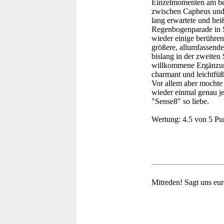
Einzelmomenten am bes
zwischen Capheus und Z
lang erwartete und hei
Regenbogenparade in Sa
wieder einige berühre
größere, allumfassende 
bislang in der zweiten
willkommene Ergänzung
charmant und leichtfüß
Vor allem aber mochte 
wieder einmal genau je
"Sense8" so liebe.
Wertung:
4.5 von 5 Pu
Mitreden!
Sagt uns eur