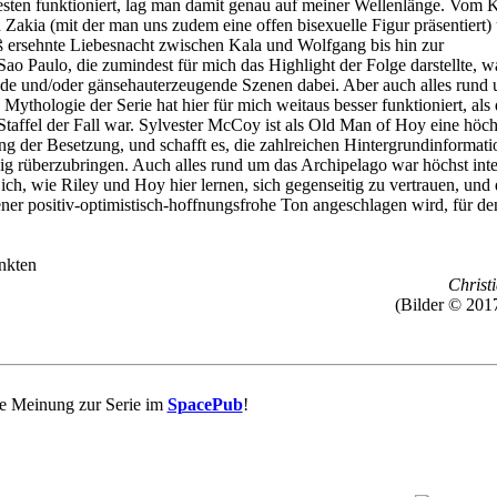
ten funktioniert, lag man damit genau auf meiner Wellenlänge. Vom 
akia (mit der man uns zudem eine offen bisexuelle Figur präsentiert) 
ß ersehnte Liebesnacht zwischen Kala und Wolfgang bis hin zur
o Paulo, die zumindest für mich das Highlight der Folge darstellte, w
nde und/oder gänsehauterzeugende Szenen dabei. Aber auch alles rund 
Mythologie der Serie hat hier für mich weitaus besser funktioniert, als 
 Staffel der Fall war. Sylvester McCoy ist als Old Man of Hoy eine höch
 der Besetzung, und schafft es, die zahlreichen Hintergrundinformati
ig rüberzubringen. Auch alles rund um das Archipelago war höchst inte
ich, wie Riley und Hoy hier lernen, sich gegenseitig zu vertrauen, und
ner positiv-optimistisch-hoffnungsfrohe Ton angeschlagen wird, für de
nkten
Christi
(Bilder © 2017
e Meinung zur Serie im
SpacePub
!