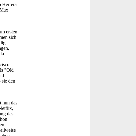
o Herrera
 Max
um ersten
men sich
lig
ngen,
ta
cisco.
ls "Old
nd
 sie den
st nun das
etflix,
ung des
chon
gen
teilweise
sehen