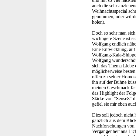
und mit so viel nackten
auch die sehr anziehen
Weihnachtsspecial schei
genommen, oder würde 
holen).
Doch so sehr man sich
wichtigere Szene ist si
Wolfgang endlich nähe
Eine Entwicklung, auf 
Wolfgang-Kala-Shipper
Wolfgang wunderschön 
sich das Thema Liebe d
möglicherweise besten 
offen zu seiner Homose
ihn auf der Bühne küss
meinen Geschmack fast 
das Highlight der Folge
Stärke von "Sense8" di
gefiel sie mir eben auc
Dies soll jedoch nicht
gänzlich aus dem Blick
Nachforschungen von N
Vergangenheit ans Lich