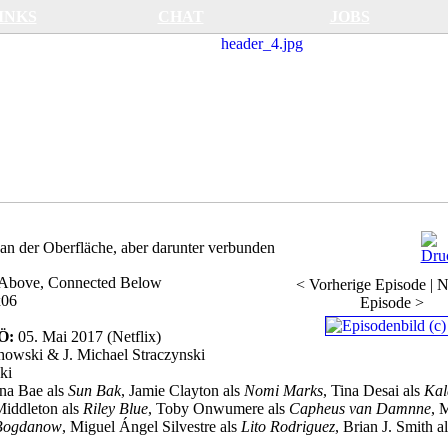
INKS
CHAT
JOBS
t an der Oberfläche, aber darunter verbunden
d Above, Connected Below
< Vorherige Episode
|
N
x06
Episode >
VÖ:
05. Mai 2017 (Netflix)
owski & J. Michael Straczynski
ki
na Bae als
Sun Bak
, Jamie Clayton als
Nomi Marks
, Tina Desai als
Kal
Middleton als
Riley Blue
, Toby Onwumere als
Capheus van Damnne
, 
Bogdanow
, Miguel Ángel Silvestre als
Lito Rodriguez
, Brian J. Smith a