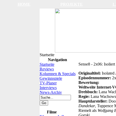
HOME
PROJEKTE
L
Startseite
Navigation
Sense8 - 2x06: Isolier
Startseite
Reviews
Originaltitel:
Isolate
Kolumnen & Specials
Episodennummer:
2
Gewinnspiele
Bewertung:
TV-Planer
Weltweite Internet-
Interviews
Drehbuch:
Lana Wach
News-Archiv
Regie:
Lana Wachows
Hauptdarsteller:
Doo
Dandekar
, Tuppence 
Riemelt als
Wolfgang 
Filme
Gorski
.