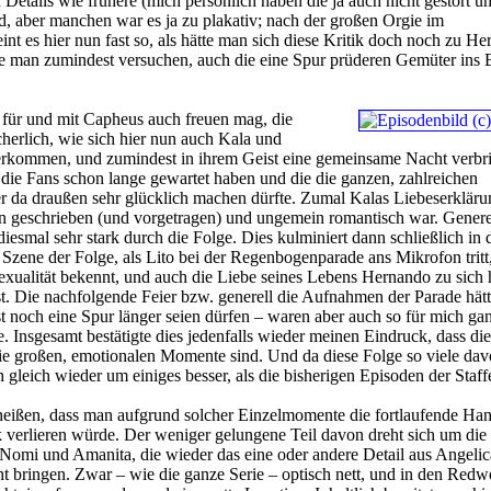
 Details wie frühere (mich persönlich haben die ja auch nicht gestört u
d, aber manchen war es ja zu plakativ; nach der großen Orgie im
nt es hier nun fast so, als hätte man sich diese Kritik doch noch zu He
man zumindest versuchen, auch die eine Spur prüderen Gemüter ins 
 für und mit Capheus auch freuen mag, die
cherlich, wie sich hier nun auch Kala und
rkommen, und zumindest in ihrem Geist eine gemeinsame Nacht verbr
die Fans schon lange gewartet haben und die die ganzen, zahlreichen
 da draußen sehr glücklich machen dürfte. Zumal Kalas Liebeserkläru
geschrieben (und vorgetragen) und ungemein romantisch war. Generel
iesmal sehr stark durch die Folge. Dies kulminiert dann schließlich in 
Szene der Folge, als Lito bei der Regenbogenparade ans Mikrofon tritt,
xualität bekennt, und auch die Liebe seines Lebens Hernando zu sich 
t. Die nachfolgende Feier bzw. generell die Aufnahmen der Parade hätt
noch eine Spur länger seien dürfen – waren aber auch so für mich gan
. Insgesamt bestätigte dies jedenfalls wieder meinen Eindruck, dass die
e großen, emotionalen Momente sind. Und da diese Folge so viele davo
h gleich wieder um einiges besser, als die bisherigen Episoden der Staffe
 heißen, dass man aufgrund solcher Einzelmomente die fortlaufende Ha
 verlieren würde. Der weniger gelungene Teil davon dreht sich um die
omi und Amanita, die wieder das eine oder andere Detail aus Angelic
t bringen. Zwar – wie die ganze Serie – optisch nett, und in den Red