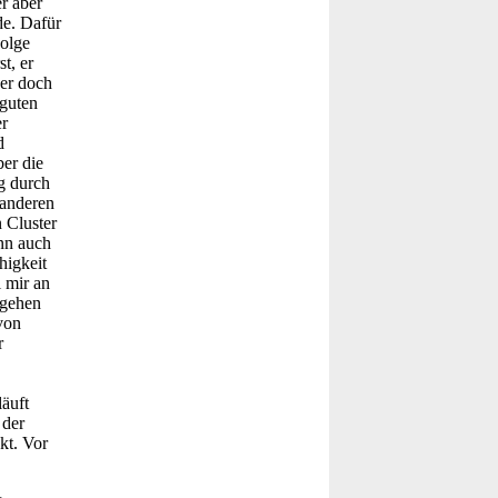
er aber
de. Dafür
Folge
t, er
 er doch
 guten
er
d
ber die
g durch
 anderen
 Cluster
nn auch
higkeit
 mir an
ugehen
von
r
läuft
 der
kt. Vor