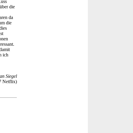
Kuss
über die
aren da
um die
dies
st
onen
ressant.
 damit
n ich
an Siegel
 Netflix)