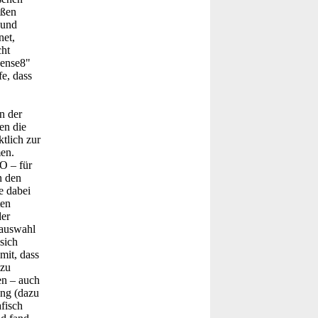
aßen
 und
net,
cht
Sense8"
e, dass
n der
en die
ktlich zur
en.
O – für
n den
e dabei
ten
er
gauswahl
sich
mit, dass
 zu
en – auch
ang (dazu
fisch