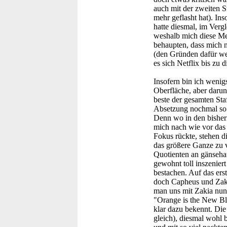
auch mit der zweiten 
mehr geflasht hat). Inso
hatte diesmal, im Verg
weshalb mich diese Mel
behaupten, dass mich n
(den Gründen dafür we
es sich Netflix bis zu 
Insofern bin ich wenigs
Oberfläche, aber daru
beste der gesamten Staf
Absetzung nochmal so 
Denn wo in den bisher
mich nach wie vor das
Fokus rückte, stehen d
das größere Ganze zu v
Quotienten an gänseha
gewohnt toll inszenier
bestachen. Auf das ers
doch Capheus und Zakia
man uns mit Zakia nun 
"Orange is the New Bla
klar dazu bekennt. Di
gleich), diesmal wohl b