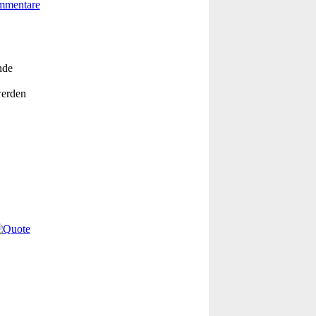
nde
werden