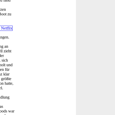
nd fand
rzen
Boot zu
ingen.
ng an
l zieht
der
 sich
holt und
en für
z klar
 größte
n hatte,
l.
ndlung
as
woods war