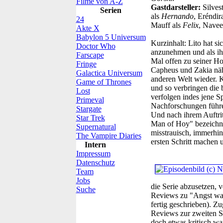
Filme von A-Z
Gastdarsteller:
Silves
Serien
als
Hernando
, Eréndir
24
Mauff als
Felix
, Nave
Akte X
Babylon 5 Universum
Kurzinhalt:
Lito hat si
Doctor Who
anzunehmen und als ihr
Farscape
Mal offen zu seiner H
Fringe
Capheus und Zakia näher
Galactica Universum
anderen Welt wieder. K
Game of Thrones
und so verbringen die
Lost
verfolgen indes jene S
Primeval
Nachforschungen führe
Stargate
Und nach ihrem Auftrit
Star Trek
Man of Hoy" bezeichnet
Supernatural
misstrauisch, immerhin
The Vampire Diaries
ersten Schritt machen 
Intern
Impressum
Datenschutz
Team
Jobs
die Serie abzusetzen, 
Suche
Reviews zu "Angst war 
fertig geschrieben). 
Reviews zur zweiten St
doch etwas kritisch wa