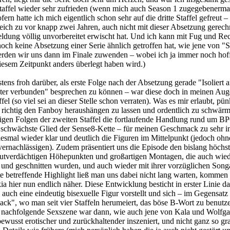
Staffel wieder sehr zufrieden (wenn mich auch Season 1 zugegebenerm
fern hatte ich mich eigentlich schon sehr auf die dritte Staffel gefreut –
leich zu vor knapp zwei Jahren, auch nicht mit dieser Absetzung gerech
dung völlig unvorbereitet erwischt hat. Und ich kann mit Fug und Re
och keine Absetzung einer Serie ähnlich getroffen hat, wie jene von "
rden wir uns dann im Finale zuwenden – wobei ich ja immer noch hoff
diesem Zeitpunkt anders überlegt haben wird.)
tens froh darüber, als erste Folge nach der Absetzung gerade "Isoliert a
nter verbunden" besprechen zu können – war diese doch in meinen Aug
fel (so viel sei an dieser Stelle schon verraten). Was es mir erlaubt, pün
richtig den Fanboy heraushängen zu lassen und ordentlich zu schwärm
igen Folgen der zweiten Staffel die fortlaufende Handlung rund um BP
 schwächste Glied der Sense8-Kette – für meinen Geschmack zu sehr i
iesmal wieder klar und deutlich die Figuren im Mittelpunkt (jedoch ohn
ernachlässigen). Zudem präsentiert uns die Episode den bislang höchs
utverdächtigen Höhepunkten und großartigen Montagen, die auch wied
t und geschnitten wurden, und auch wieder mit ihrer vorzüglichen Son
te betreffende Highlight ließ man uns dabei nicht lang warten, kommen 
 hier nun endlich näher. Diese Entwicklung besticht in erster Linie da
auch eine eindeutig bisexuelle Figur vorstellt und sich – im Gegensatz
ck", wo man seit vier Staffeln herumeiert, das böse B-Wort zu benutz
e nachfolgende Sexszene war dann, wie auch jene von Kala und Wolfg
ewusst erotischer und zurückhaltender inszeniert, und nicht ganz so gra