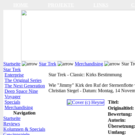
HOME
PROJEKTE
LINKS
C
Startseite
Star Trek
Merchandising
Star Tr
Star Trek
Star Trek - Classic: Kirks Bestimmung
Enterprise
The Original Series
Wie "Jimmy" Kirk den Ruf der Sternenflotte
The Next Generation
Christian Siegel
-
Datum:
Montag, 14 Novem
Deep Space Nine
Voyager
Specials
Titel:
Merchandising
Originaltitel:
Navigation
Bewertung:
Startseite
Autorin:
Reviews
Übersetzung
Kolumnen & Specials
Umfang:
Gewinnspiele