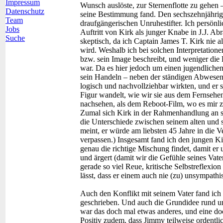
Impressum
Wunsch auslöste, zur Sternenflotte zu gehen –
Datenschutz
seine Bestimmung fand. Den sechszehnjährige
Team
draufgängerischen Unruhestifter. Ich persönli
Jobs
Auftritt von Kirk als junger Knabe in J.J. A
Suche
skeptisch, da ich Captain James T. Kirk nie 
wird. Weshalb ich bei solchen Interpretatio
bzw. sein Image beschreibt, und weniger die F
war. Da es hier jedoch um einen jugendliche
sein Handeln – neben der ständigen Abwesenhe
logisch und nachvollziehbar wirkten, und e
Figur wandelt, wie wir sie aus dem Fernsehen 
nachsehen, als dem Reboot-Film, wo es mir z
Zumal sich Kirk in der Rahmenhandlung an s
die Unterschiede zwischen seinem alten und 
meint, er würde am liebsten 45 Jahre in die V
verpassen.) Insgesamt fand ich den jungen Kir
genau die richtige Mischung findet, damit er u
und ärgert (damit wir die Gefühle seines Va
gerade so viel Reue, kritische Selbstreflexion
lässt, dass er einem auch nie (zu) unsympathi
Auch den Konflikt mit seinem Vater fand ich 
geschrieben. Und auch die Grundidee rund um 
war das doch mal etwas anderes, und eine d
Positiv zudem, dass Jimmy teilweise ordentli