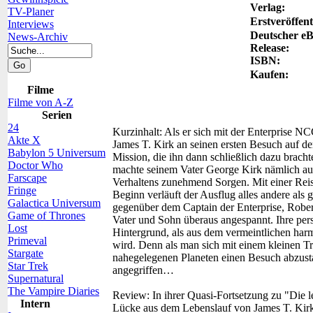
Verlag:
TV-Planer
Erstveröffent
Interviews
Deutscher e
News-Archiv
Release:
ISBN:
Kaufen:
Filme
Filme von A-Z
Serien
24
Kurzinhalt:
Als er sich mit der Enterprise NCC
Akte X
James T. Kirk an seinen ersten Besuch auf de
Babylon 5 Universum
Mission, die ihn dann schließlich dazu brach
Doctor Who
machte seinem Vater George Kirk nämlich au
Farscape
Verhaltens zunehmend Sorgen. Mit einer Reise
Fringe
Beginn verläuft der Ausflug alles andere al
Galactica Universum
gegenüber dem Captain der Enterprise, Robert 
Game of Thrones
Vater und Sohn überaus angespannt. Ihre pers
Lost
Hintergrund, als aus dem vermeintlichen ha
Primeval
wird. Denn als man sich mit einem kleinen Tr
Stargate
nahegelegenen Planeten einen Besuch abzust
Star Trek
angegriffen…
Supernatural
The Vampire Diaries
Review:
In ihrer Quasi-Fortsetzung zu "Die l
Intern
Lücke aus dem Lebenslauf von James T. Kirk