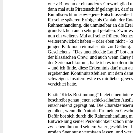
wie z.B. wenn er ein anderes Crewmitglied u
dann mal aufs Piratenschiff gelangt ist, darf 
Einfallsreichtum sowie jene Entschlossenheit
für seine späteren Erfolge als Captain der En
Rahmenhandlung, die unmittelbar an die Erei
grundsätzlich auch sehr gut gefallen. Zwar wa
nun ein weiteres Mal auf seine frühere Nemesi
weiterentwickelt haben – oder eben nicht – 
jungen Kirk noch einmal schön zur Geltung. 
Geschehens. "Das unentdeckte Land" bot ei
der klassischen Crew, und auch wenn Carey i
der Serie nachkommt, halte ich es insofern fü
– und ich finde, diese Erkenntnis darf man a
ergebenden Kontinuitätsfehlern mit dem dar
schweigen. Insofern wäre es mir lieber gew
verzichtet hätte.
Fazit:
"Kirks Bestimmung" bietet einen intere
beschreibt genau jenen schicksalhaften Ausfl
entscheidend geprägt hat. Die Charakterisier
gefallen, wenn die Autorin für meinen Gesch
Dafür bot sich durch die Rahmenhandlung mit 
Entwicklung seiner Persönlichkeit schön unte
zwischen ihm und seinem Vater geschildert.
großen Spannung vermissen lassen, und wer si