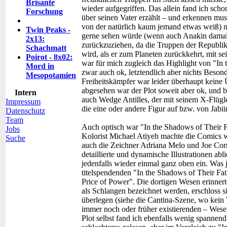
Brisante
wieder aufgegriffen. Das allein fand ich scho
Forschung
über seinen Vater erzählt – und erkennen mus
von der natürlich kaum jemand etwas weiß) nic
Twin Peaks -
gerne sehen würde (wenn auch Anakin damals
2x13:
zurückzuziehen, da die Truppen der Republik
Schachmatt
wird, als er zum Planeten zurückkehrt, mit se
Poirot - 8x02:
war für mich zugleich das Highlight von "In 
Mord in
zwar auch ok, letztendlich aber nichts Besond
Mesopotamien
Freiheitskämpfer war leider überhaupt kein
abgesehen war der Plot soweit aber ok, und 
Intern
auch Wedge Antilles, der mit seinem X-Flügle
Impressum
die eine oder andere Figur auf bzw. von Jabi
Datenschutz
Team
Auch optisch war "In the Shadows of Their F
Jobs
Kolorist Michael Atiyeh machte die Comics 
Suche
auch die Zeichner Adriana Melo und Joe Corr
detaillierte und dynamische Illustrationen abl
jedenfalls wieder einmal ganz oben ein. Was je
titelspendenden "In the Shadows of Their Fa
Price of Power". Die dortigen Wesen erinner
als Schlangen bezeichnet werden, erschloss si
überlegen (siehe die Cantina-Szene, wo kein
immer noch oder früher existierenden – Wes
Plot selbst fand ich ebenfalls wenig spannen