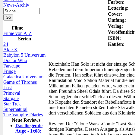
Farben:
News-Archiv
Lettering:
Cover:
Umfang:
Verlag:
Filme
Veröffentlich
Filme von A-Z
ISBN:
Serien
24
Kaufen:
Akte X
Babylon 5 Universum
Doctor Who
Kurzinhalt:
Han Solo ist nicht der einzige Sc
Farscape
Rebellen und dem Imperium hineingezogen ha
Fringe
die Fronten. Han selbst führt einstweilen ein
Galactica Universum
Raumstation Void Station Material für die n
Game of Thrones
Millennium Falken geladen wird, wagt er ein
Lost
alten Freundin Sheel Odala führt. Da diese Sc
Primeval
Schmuggler aber schließlich an diesen. Währ
Stargate
Jib Kopatha den Standort der Rebellenflotte
Star Trek
unerforschten Planeten stoßen Luke Skywalke
Supernatural
dort verschollenen Soldaten aus den Klonkr
The Vampire Diaries
Neue Reviews
Review:
Der "Clone Wars"-Comic "Last Stand 
Das fliegende
dortigen Kampfes. Dessen Ausgang, als Anak
Auge - 1x08:
freundlichen Truppen im Stich lassen musste,