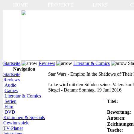
HOME
PROJEKTE
LINKS
C
Startseite
Reviews
Literatur & Comics
Sta
Navigation
Star Wars - Empire: In the Shadows of Their 
Startseite
Reviews
Luke wird mit den Sünden seines Vaters konfr
Audio
Siegel
-
Datum:
Sonntag, 19 Juni 2016
Games
Literatur & Comics
Serien
Titel:
Film
DVD
Bewertung:
Kolumnen & Specials
Autoren:
Gewinnspiele
Zeichnungen
TV-Planer
Tusche:
Interviews