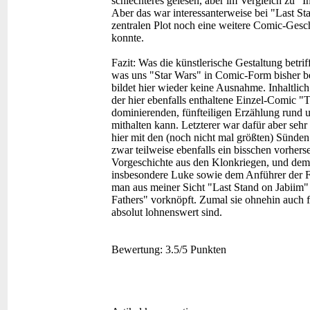
schlechteres gelesen, aber im Vergleich zu "I
Aber das war interessanterweise bei "Last St
zentralen Plot noch eine weitere Comic-Gesch
konnte.
Fazit:
Was die künstlerische Gestaltung betrif
was uns "Star Wars" in Comic-Form bisher be
bildet hier wieder keine Ausnahme. Inhaltlich
der hier ebenfalls enthaltene Einzel-Comic "
dominierenden, fünfteiligen Erzählung rund 
mithalten kann. Letzterer war dafür aber seh
hier mit den (noch nicht mal größten) Sünden 
zwar teilweise ebenfalls ein bisschen vorher
Vorgeschichte aus den Klonkriegen, und dem 
insbesondere Luke sowie dem Anführer der Fr
man aus meiner Sicht "Last Stand on Jabiim"
Fathers" vorknöpft. Zumal sie ohnehin auch 
absolut lohnenswert sind.
Bewertung:
3.5/5 Punkten