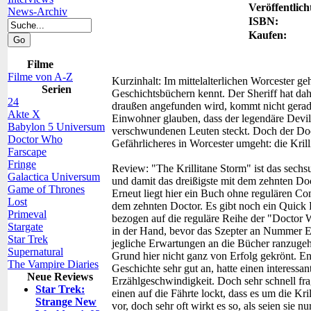
Veröffentlich
News-Archiv
ISBN:
Kaufen:
Filme
Filme von A-Z
Kurzinhalt:
Im mittelalterlichen Worcester geh
Serien
Geschichtsbüchern kennt. Der Sheriff hat da
24
draußen angefunden wird, kommt nicht gerad
Akte X
Einwohner glauben, dass der legendäre Devil
Babylon 5 Universum
verschwundenen Leuten steckt. Doch der Doctor
Doctor Who
Gefährlicheres in Worcester umgeht: die Kril
Farscape
Fringe
Review:
"The Krillitane Storm" ist das sec
Galactica Universum
und damit das dreißigste mit dem zehnten Do
Game of Thrones
Erneut liegt hier ein Buch ohne regulären Com
Lost
dem zehnten Doctor. Es gibt noch ein Quick
Primeval
bezogen auf die reguläre Reihe der "Doctor W
Stargate
in der Hand, bevor das Szepter an Nummer El
Star Trek
jegliche Erwartungen an die Bücher ranzugeh
Supernatural
Grund hier nicht ganz von Erfolg gekrönt. E
The Vampire Diaries
Geschichte sehr gut an, hatte einen interessan
Neue Reviews
Erzählgeschwindigkeit. Doch sehr schnell fra
Star Trek:
einen auf die Fährte lockt, dass es um die Kr
Strange New
vor, doch sehr oft wirkt es so, als seien sie n