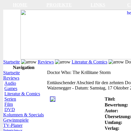
HOME
PROJEKTE
LINKS
C
Startseite
Reviews
Literatur & Comics
Doc
Navigation
Doctor Who: The Krillitane Storm
Startseite
Reviews
Enttäuschender Abschied für den zehnten Do
Audio
Waizenegger
-
Datum:
Samstag, 17 Oktober 
Games
Literatur & Comics
Serien
Titel:
Film
Bewertung:
DVD
Autor:
Kolumnen & Specials
Übersetzung
Gewinnspiele
Umfang:
TV-Planer
Verlag:
Interviews