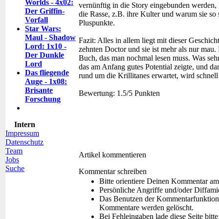
Worlds - 4x02:
vernünftig in die Story eingebunden werden, l
Der Griffin-
die Rasse, z.B. ihre Kulter und warum sie so 
Vorfall
Pluspunkte.
Star Wars:
Maul - Shadow
Fazit:
Alles in allem liegt mit dieser Geschich
Lord: 1x10 -
zehnten Doctor und sie ist mehr als nur mau. 
Der Dunkle
Buch, das man nochmal lesen muss. Was sehr s
Lord
das am Anfang gutes Potential zeigte, und d
Das fliegende
rund um die Krillitanes erwartet, wird schnell
Auge - 1x08:
Brisante
Bewertung:
1.5/5 Punkten
Forschung
Intern
Impressum
Datenschutz
Team
Artikel kommentieren
Jobs
Suche
Kommentar schreiben
Bitte orientiere Deinen Kommentar am
Persönliche Angriffe und/oder Diffam
Das Benutzen der Kommentarfunktion f
Kommentare werden gelöscht.
Bei Fehleingaben lade diese Seite bitt